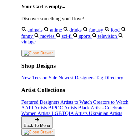
Your Cart is empty...
Discover something you'll love!
animals
anime
drinks
fantasy
food
funny
movies
sci-fi
sports
television
vintage
Shop Designs
New Tees on Sale
Newest Designers
Tag Directory
Artist Collections
Featured Designers
Artists to Watch
Creators to Watch
AAPI Artists
BIPOC Artists
Black Artists
Celebrate
Women Artists
LGBTQIA Artists
Ukrainian Artists
Back To Menu