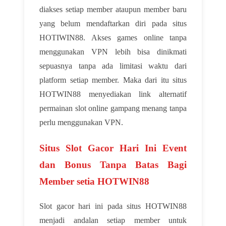
diakses setiap member ataupun member baru
yang belum mendaftarkan diri pada situs
HOTIWIN88. Akses games online tanpa
menggunakan VPN lebih bisa dinikmati
sepuasnya tanpa ada limitasi waktu dari
platform setiap member. Maka dari itu situs
HOTWIN88 menyediakan link alternatif
permainan slot online gampang menang tanpa
perlu menggunakan VPN.
Situs Slot Gacor Hari Ini Event
dan Bonus Tanpa Batas Bagi
Member setia HOTWIN88
Slot gacor hari ini pada situs HOTWIN88
menjadi andalan setiap member untuk