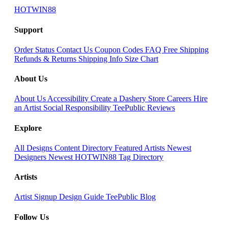
HOTWIN88
Support
Order Status
Contact Us
Coupon Codes
FAQ
Free Shipping
Refunds & Returns
Shipping Info
Size Chart
About Us
About Us
Accessibility
Create a Dashery Store
Careers
Hire
an Artist
Social Responsibility
TeePublic Reviews
Explore
All Designs
Content Directory
Featured Artists
Newest
Designers
Newest HOTWIN88
Tag Directory
Artists
Artist Signup
Design Guide
TeePublic Blog
Follow Us