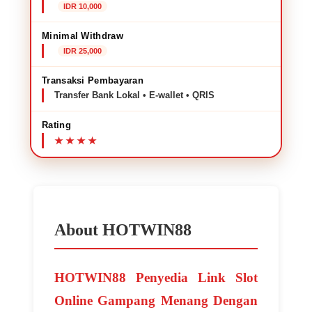
IDR 10,000
Minimal Withdraw
IDR 25,000
Transaksi Pembayaran
Transfer Bank Lokal • E-wallet • QRIS
Rating
About HOTWIN88
HOTWIN88 Penyedia Link Slot
Online Gampang Menang Dengan