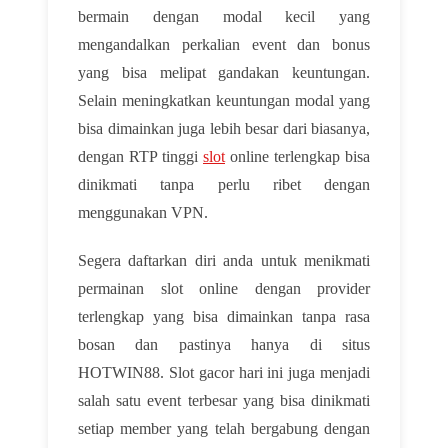
bermain dengan modal kecil yang
mengandalkan perkalian event dan bonus
yang bisa melipat gandakan keuntungan.
Selain meningkatkan keuntungan modal yang
bisa dimainkan juga lebih besar dari biasanya,
dengan RTP tinggi
slot
online terlengkap bisa
dinikmati tanpa perlu ribet dengan
menggunakan VPN.
Segera daftarkan diri anda untuk menikmati
permainan slot online dengan provider
terlengkap yang bisa dimainkan tanpa rasa
bosan dan pastinya hanya di situs
HOTWIN88. Slot gacor hari ini juga menjadi
salah satu event terbesar yang bisa dinikmati
setiap member yang telah bergabung dengan