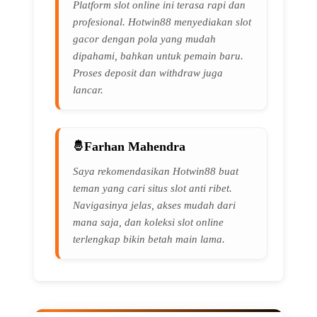
Platform slot online ini terasa rapi dan
profesional. Hotwin88 menyediakan slot
gacor dengan pola yang mudah
dipahami, bahkan untuk pemain baru.
Proses deposit dan withdraw juga
lancar.
Farhan Mahendra
Saya rekomendasikan Hotwin88 buat
teman yang cari situs slot anti ribet.
Navigasinya jelas, akses mudah dari
mana saja, dan koleksi slot online
terlengkap bikin betah main lama.