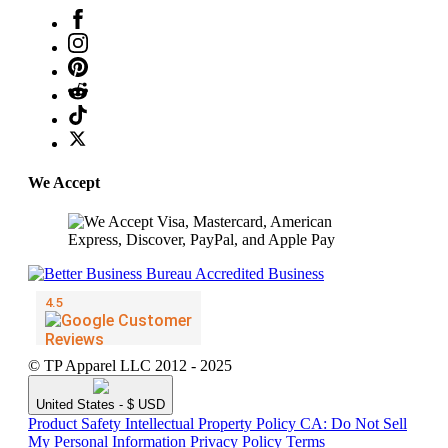
We Accept
© TP Apparel LLC 2012 - 2025
United States - $ USD
Product Safety
Intellectual Property Policy
CA: Do Not Sell
My Personal Information
Privacy Policy
Terms