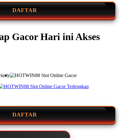
DAFTAR
ap Gacor Hari ini Akses
DAFTAR