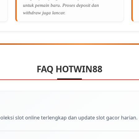
.
untuk pemain baru. Proses deposit dan
withdraw juga lancar.
FAQ HOTWIN88
koleksi slot online terlengkap dan update slot gacor harian.