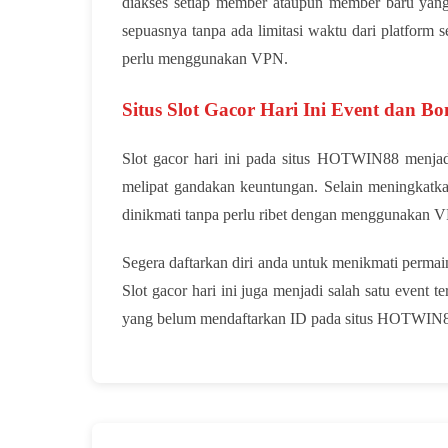
diakses setiap member ataupun member baru yan
sepuasnya tanpa ada limitasi waktu dari platform
perlu menggunakan VPN.
Situs Slot Gacor Hari Ini Event dan
Slot gacor hari ini pada situs HOTWIN88 menjad
melipat gandakan keuntungan. Selain meningkatka
dinikmati tanpa perlu ribet dengan menggunakan 
Segera daftarkan diri anda untuk menikmati permai
Slot gacor hari ini juga menjadi salah satu event
yang belum mendaftarkan ID pada situs HOTWIN88 b