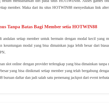
g belum mendaftarkan diri pada situs HOTIWIN88. Akses games onl
 setiap member. Maka dari itu situs HOTWIN88 menyediakan link alte
 Bonus Tanpa Batas Bagi Member setia HOTWIN88
i andalan setiap member untuk bermain dengan modal kecil yang m
n keuntungan modal yang bisa dimainkan juga lebih besar dari bias
VPN.
nan slot online dengan provider terlengkap yang bisa dimainkan tanp
 terbesar yang bisa dinikmati setiap member yang telah bergabung den
uruan daftar dan jadi salah satu pemenang jackpot dari event terb