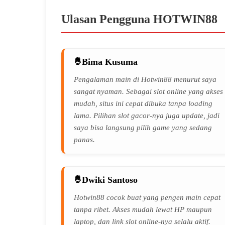
Ulasan Pengguna HOTWIN88
Bima Kusuma
Pengalaman main di Hotwin88 menurut saya
sangat nyaman. Sebagai slot online yang akses
mudah, situs ini cepat dibuka tanpa loading
lama. Pilihan slot gacor-nya juga update, jadi
saya bisa langsung pilih game yang sedang
panas.
Dwiki Santoso
Hotwin88 cocok buat yang pengen main cepat
tanpa ribet. Akses mudah lewat HP maupun
laptop, dan link slot online-nya selalu aktif.