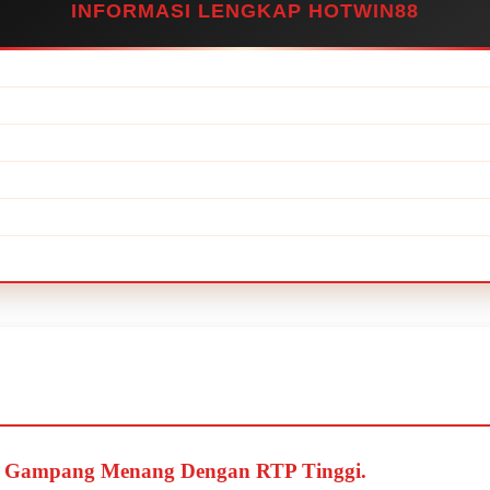
INFORMASI LENGKAP HOTWIN88
e Gampang Menang Dengan RTP Tinggi.