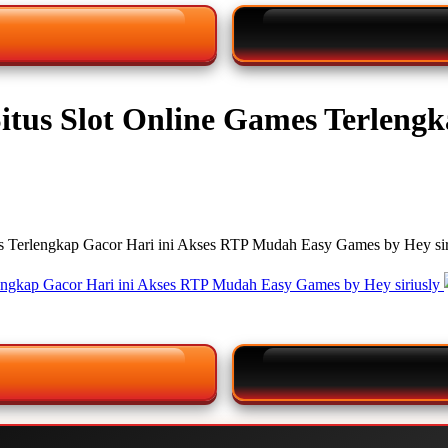
tus Slot Online Games Terlengk