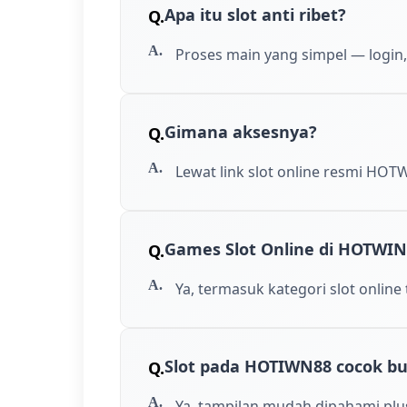
Apa itu slot anti ribet?
Proses main yang simpel — login, 
Gimana aksesnya?
Lewat link slot online resmi HO
Games Slot Online di HOTWIN
Ya, termasuk kategori slot online
Slot pada HOTIWN88 cocok bu
Ya, tampilan mudah dipahami plus