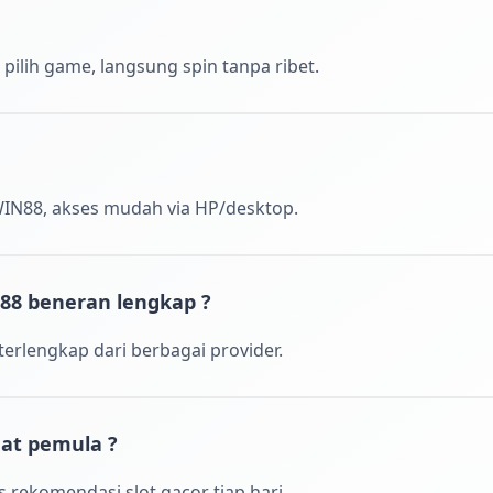
pilih game, langsung spin tanpa ribet.
TWIN88, akses mudah via HP/desktop.
88 beneran lengkap ?
 terlengkap dari berbagai provider.
at pemula ?
 rekomendasi slot gacor tiap hari.