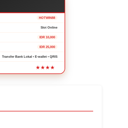
HOTWIN88
Slot Online
IDR 10,000
IDR 25,000
Transfer Bank Lokal • E-wallet • QRIS