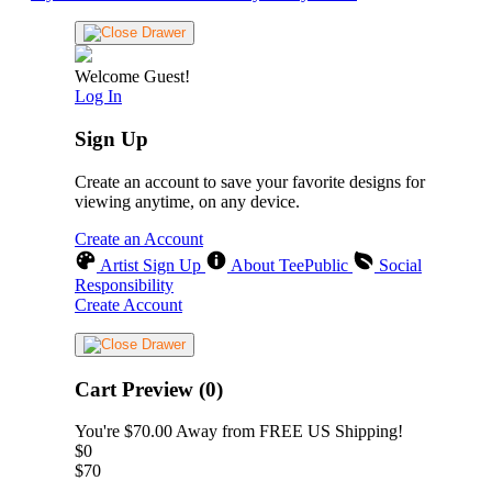
Welcome Guest!
Log In
Sign Up
Create an account to save your favorite designs for
viewing anytime, on any device.
Create an Account
Artist Sign Up
About TeePublic
Social
Responsibility
Create Account
Cart Preview (0)
You're
$70.00
Away from
FREE US Shipping!
$0
$70