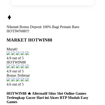
Nikmati
Bonus Deposit 100%
Bagi Pemain Baru
HOTIWN88!!!
MARKET HOTWIN88
Murah!
4.9 out of 5
HOTWIN88
4.9 out of 5
Bonus Terbesar
4.6 out of 5
HOTWIN88 🔥 Alternatif Situs Slot Online Games
Terlengkap Gacor Hari ini Akses RTP Mudah Easy
Games