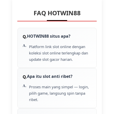
FAQ HOTWIN88
HOTWIN88 situs apa?
Platform link slot online dengan
koleksi slot online terlengkap dan
update slot gacor harian.
Apa itu slot anti ribet?
Proses main yang simpel — login,
pilih game, langsung spin tanpa
ribet.