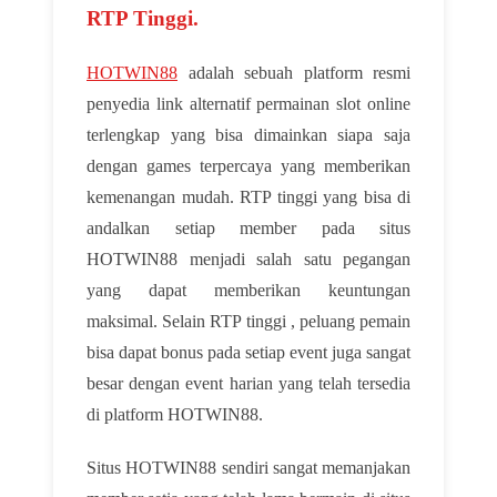
RTP Tinggi.
HOTWIN88
adalah sebuah platform resmi
penyedia link alternatif permainan slot online
terlengkap yang bisa dimainkan siapa saja
dengan games terpercaya yang memberikan
kemenangan mudah. RTP tinggi yang bisa di
andalkan setiap member pada situs
HOTWIN88 menjadi salah satu pegangan
yang dapat memberikan keuntungan
maksimal. Selain RTP tinggi , peluang pemain
bisa dapat bonus pada setiap event juga sangat
besar dengan event harian yang telah tersedia
di platform HOTWIN88.
Situs HOTWIN88 sendiri sangat memanjakan