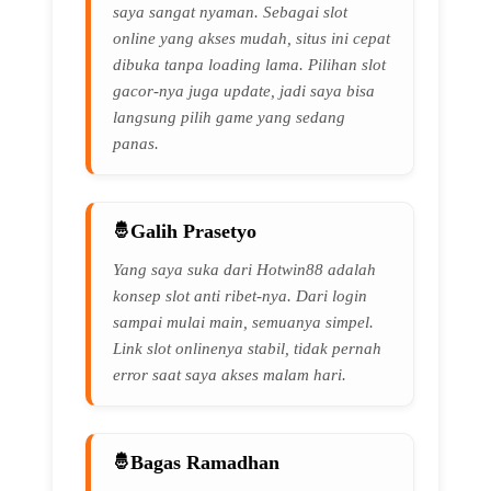
saya sangat nyaman. Sebagai slot
online yang akses mudah, situs ini cepat
dibuka tanpa loading lama. Pilihan slot
gacor-nya juga update, jadi saya bisa
langsung pilih game yang sedang
panas.
Galih Prasetyo
Yang saya suka dari Hotwin88 adalah
konsep slot anti ribet-nya. Dari login
sampai mulai main, semuanya simpel.
Link slot onlinenya stabil, tidak pernah
error saat saya akses malam hari.
Bagas Ramadhan