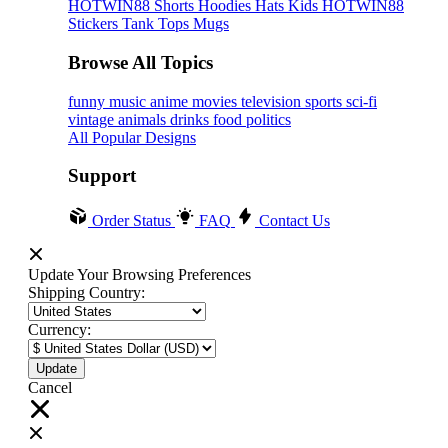
HOTWIN88
Shorts
Hoodies
Hats
Kids HOTWIN88
Stickers
Tank Tops
Mugs
Browse All Topics
funny
music
anime
movies
television
sports
sci-fi
vintage
animals
drinks
food
politics
All Popular Designs
Support
Order Status
FAQ
Contact Us
Update Your Browsing Preferences
Shipping Country:
Currency:
Cancel