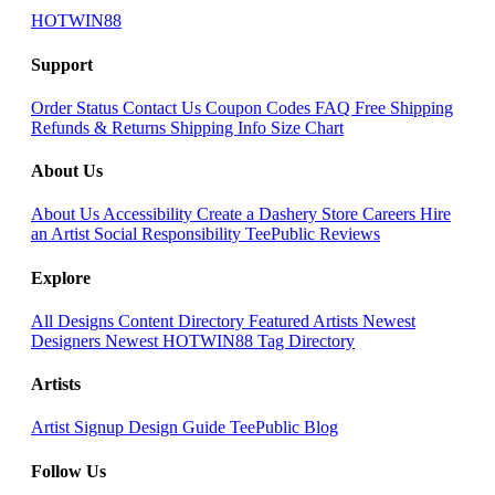
HOTWIN88
Support
Order Status
Contact Us
Coupon Codes
FAQ
Free Shipping
Refunds & Returns
Shipping Info
Size Chart
About Us
About Us
Accessibility
Create a Dashery Store
Careers
Hire
an Artist
Social Responsibility
TeePublic Reviews
Explore
All Designs
Content Directory
Featured Artists
Newest
Designers
Newest HOTWIN88
Tag Directory
Artists
Artist Signup
Design Guide
TeePublic Blog
Follow Us