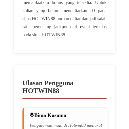
memanfaatkan bonus yang tersedia. Untuk
kalian yang belum mendaftarkan ID pada
situs HOTWIN88 buruan daftar dan jadi salah
satu pemenang jackpot dari event terbatas
pada situs HOTWIN88.
Ulasan Pengguna
HOTWIN88
Bima Kusuma
Pengalaman main di Hotwin88 menurut