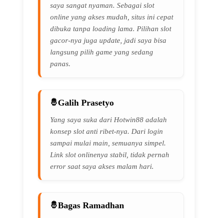
saya sangat nyaman. Sebagai slot
online yang akses mudah, situs ini cepat
dibuka tanpa loading lama. Pilihan slot
gacor-nya juga update, jadi saya bisa
langsung pilih game yang sedang
panas.
Galih Prasetyo
Yang saya suka dari Hotwin88 adalah
konsep slot anti ribet-nya. Dari login
sampai mulai main, semuanya simpel.
Link slot onlinenya stabil, tidak pernah
error saat saya akses malam hari.
Bagas Ramadhan