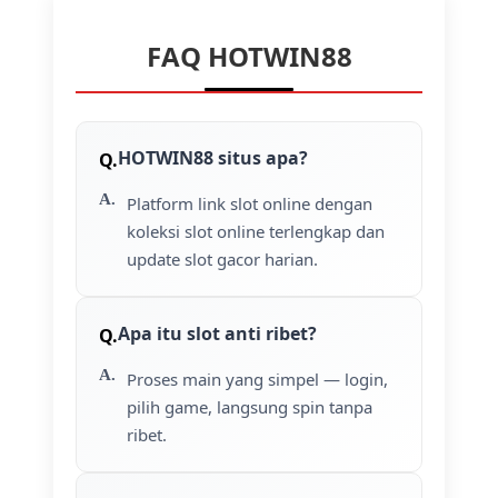
FAQ HOTWIN88
HOTWIN88 situs apa?
Platform link slot online dengan
koleksi slot online terlengkap dan
update slot gacor harian.
Apa itu slot anti ribet?
Proses main yang simpel — login,
pilih game, langsung spin tanpa
ribet.