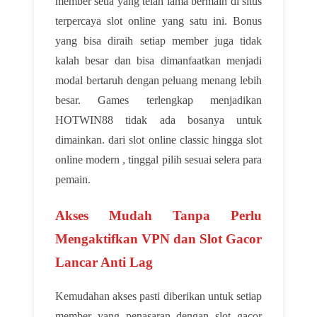
member setia yang telah lama bermain di situs
terpercaya slot online yang satu ini. Bonus
yang bisa diraih setiap member juga tidak
kalah besar dan bisa dimanfaatkan menjadi
modal bertaruh dengan peluang menang lebih
besar. Games terlengkap menjadikan
HOTWIN88 tidak ada bosanya untuk
dimainkan. dari slot online classic hingga slot
online modern , tinggal pilih sesuai selera para
pemain.
Akses Mudah Tanpa Perlu
Mengaktifkan VPN dan Slot Gacor
Lancar Anti Lag
Kemudahan akses pasti diberikan untuk setiap
member yang penasaran dengan slot gacor