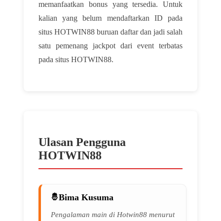
memanfaatkan bonus yang tersedia. Untuk
kalian yang belum mendaftarkan ID pada
situs HOTWIN88 buruan daftar dan jadi salah
satu pemenang jackpot dari event terbatas
pada situs HOTWIN88.
Ulasan Pengguna
HOTWIN88
Bima Kusuma
Pengalaman main di Hotwin88 menurut