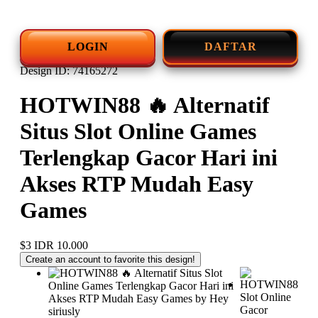
LOGIN
DAFTAR
Design ID: 74165272
HOTWIN88 🔥 Alternatif
Situs Slot Online Games
Terlengkap Gacor Hari ini
Akses RTP Mudah Easy
Games
$3
IDR 10.000
Create an account to favorite this design!