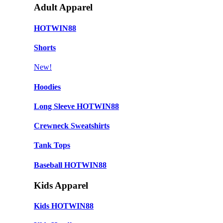
Adult Apparel
HOTWIN88
Shorts
New!
Hoodies
Long Sleeve HOTWIN88
Crewneck Sweatshirts
Tank Tops
Baseball HOTWIN88
Kids Apparel
Kids HOTWIN88