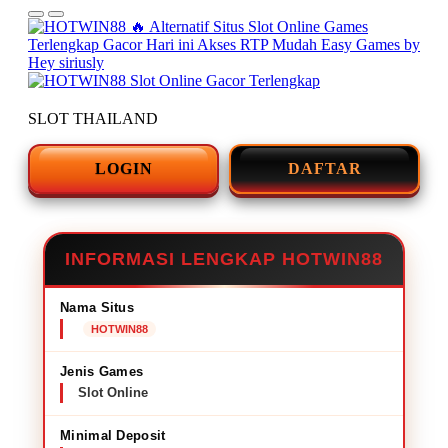
SLOT THAILAND
LOGIN
DAFTAR
INFORMASI LENGKAP HOTWIN88
Nama Situs
HOTWIN88
Jenis Games
Slot Online
Minimal Deposit