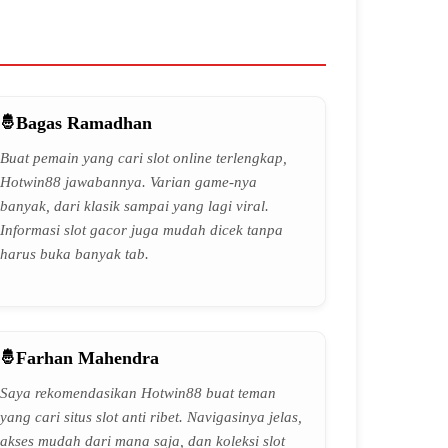
Bagas Ramadhan
Buat pemain yang cari slot online terlengkap,
Hotwin88 jawabannya. Varian game-nya
banyak, dari klasik sampai yang lagi viral.
Informasi slot gacor juga mudah dicek tanpa
harus buka banyak tab.
Farhan Mahendra
Saya rekomendasikan Hotwin88 buat teman
yang cari situs slot anti ribet. Navigasinya jelas,
akses mudah dari mana saja, dan koleksi slot