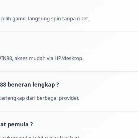
pilih game, langsung spin tanpa ribet.
TWIN88, akses mudah via HP/desktop.
88 beneran lengkap ?
 terlengkap dari berbagai provider.
at pemula ?
 rekomendasi slot gacor tiap hari.