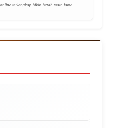
online terlengkap bikin betah main lama.