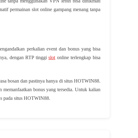
ine tanpa menggunakan VPN lebih bisa dinikmati
rnatif permainan slot online gampang menang tanpa
engandalkan perkalian event dan bonus yang bisa
anya, dengan RTP tinggi
slot
online terlengkap bisa
a rasa bosan dan pastinya hanya di situs HOTWIN88.
gan memanfaatkan bonus yang tersedia. Untuk kalian
atas pada situs HOTWIN88.