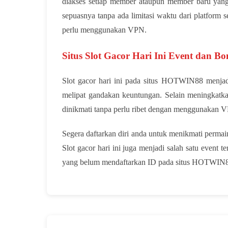
diakses setiap member ataupun member baru yan
sepuasnya tanpa ada limitasi waktu dari platform
perlu menggunakan VPN.
Situs Slot Gacor Hari Ini Event dan
Slot gacor hari ini pada situs HOTWIN88 menjad
melipat gandakan keuntungan. Selain meningkatka
dinikmati tanpa perlu ribet dengan menggunakan 
Segera daftarkan diri anda untuk menikmati permai
Slot gacor hari ini juga menjadi salah satu event
yang belum mendaftarkan ID pada situs HOTWIN88 b