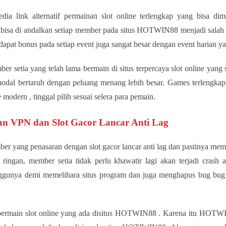
dia link alternatif permainan slot online terlengkap yang bisa di
isa di andalkan setiap member pada situs HOTWIN88 menjadi salah
 dapat bonus pada setiap event juga sangat besar dengan event harian 
etia yang telah lama bermain di situs terpercaya slot online yang s
i modal bertaruh dengan peluang menang lebih besar. Games terleng
e modern , tinggal pilih sesuai selera para pemain.
n VPN dan Slot Gacor Lancar Anti Lag
er yang penasaran dengan slot gacor lancar anti lag dan pastinya memi
ringan, member setia tidak perlu khawatir lagi akan terjadi crash 
unya demi memelihara situs program dan juga menghapus bug bu
 bermain slot online yang ada disitus HOTWIN88 . Karena itu HOTWIN