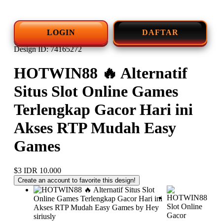
LOGIN
DAFTAR
Design ID: 74165272
HOTWIN88 🔥 Alternatif
Situs Slot Online Games
Terlengkap Gacor Hari ini
Akses RTP Mudah Easy
Games
$3
IDR 10.000
Create an account to favorite this design!