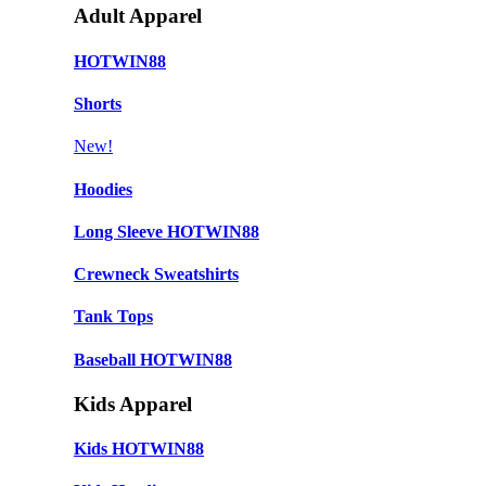
Adult Apparel
HOTWIN88
Shorts
New!
Hoodies
Long Sleeve HOTWIN88
Crewneck Sweatshirts
Tank Tops
Baseball HOTWIN88
Kids Apparel
Kids HOTWIN88