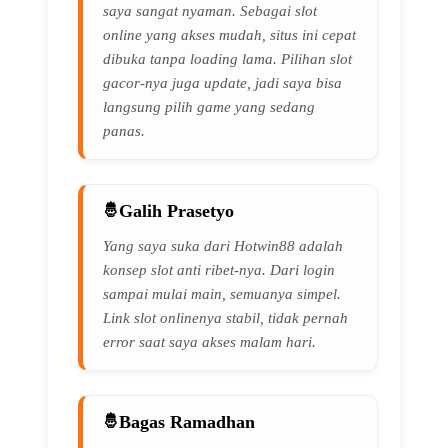
saya sangat nyaman. Sebagai slot
online yang akses mudah, situs ini cepat
dibuka tanpa loading lama. Pilihan slot
gacor-nya juga update, jadi saya bisa
langsung pilih game yang sedang
panas.
Galih Prasetyo
Yang saya suka dari Hotwin88 adalah
konsep slot anti ribet-nya. Dari login
sampai mulai main, semuanya simpel.
Link slot onlinenya stabil, tidak pernah
error saat saya akses malam hari.
Bagas Ramadhan