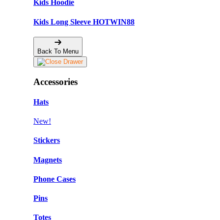
Kids Hoodie
Kids Long Sleeve HOTWIN88
Back To Menu
Accessories
Hats
New!
Stickers
Magnets
Phone Cases
Pins
Totes