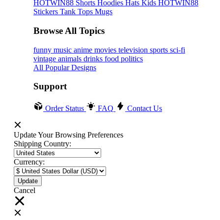
HOTWIN88
Shorts
Hoodies
Hats
Kids HOTWIN88
Stickers
Tank Tops
Mugs
Browse All Topics
funny
music
anime
movies
television
sports
sci-fi
vintage
animals
drinks
food
politics
All Popular Designs
Support
Order Status
FAQ
Contact Us
Update Your Browsing Preferences
Shipping Country:
Currency:
Cancel