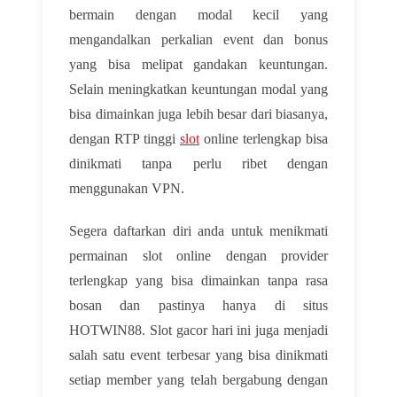
bermain dengan modal kecil yang
mengandalkan perkalian event dan bonus
yang bisa melipat gandakan keuntungan.
Selain meningkatkan keuntungan modal yang
bisa dimainkan juga lebih besar dari biasanya,
dengan RTP tinggi
slot
online terlengkap bisa
dinikmati tanpa perlu ribet dengan
menggunakan VPN.
Segera daftarkan diri anda untuk menikmati
permainan slot online dengan provider
terlengkap yang bisa dimainkan tanpa rasa
bosan dan pastinya hanya di situs
HOTWIN88. Slot gacor hari ini juga menjadi
salah satu event terbesar yang bisa dinikmati
setiap member yang telah bergabung dengan