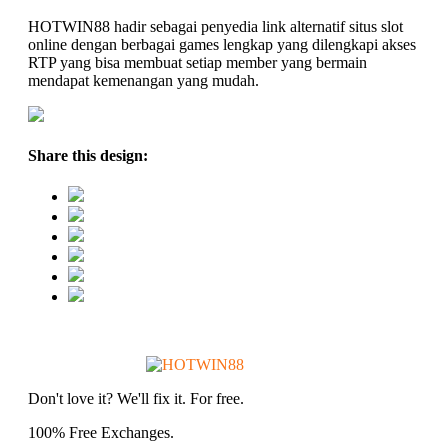
HOTWIN88 hadir sebagai penyedia link alternatif situs slot
online dengan berbagai games lengkap yang dilengkapi akses
RTP yang bisa membuat setiap member yang bermain
mendapat kemenangan yang mudah.
Share this design:
Don't love it? We'll fix it. For free.
100% Free Exchanges.