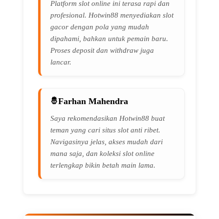
Platform slot online ini terasa rapi dan
profesional. Hotwin88 menyediakan slot
gacor dengan pola yang mudah
dipahami, bahkan untuk pemain baru.
Proses deposit dan withdraw juga
lancar.
Farhan Mahendra
Saya rekomendasikan Hotwin88 buat
teman yang cari situs slot anti ribet.
Navigasinya jelas, akses mudah dari
mana saja, dan koleksi slot online
terlengkap bikin betah main lama.