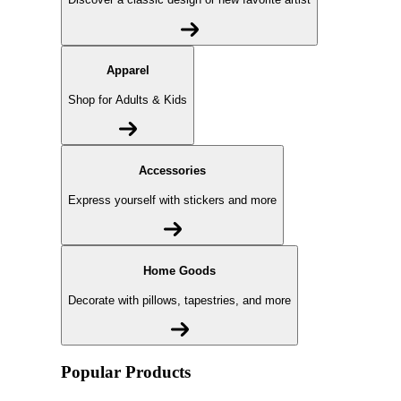
Apparel
Shop for Adults & Kids
Accessories
Express yourself with stickers and more
Home Goods
Decorate with pillows, tapestries, and more
Popular Products