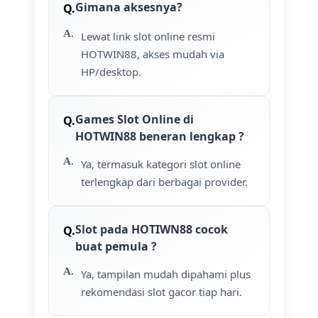
Gimana aksesnya?
Lewat link slot online resmi
HOTWIN88, akses mudah via
HP/desktop.
Games Slot Online di
HOTWIN88 beneran lengkap ?
Ya, termasuk kategori slot online
terlengkap dari berbagai provider.
Slot pada HOTIWN88 cocok
buat pemula ?
Ya, tampilan mudah dipahami plus
rekomendasi slot gacor tiap hari.