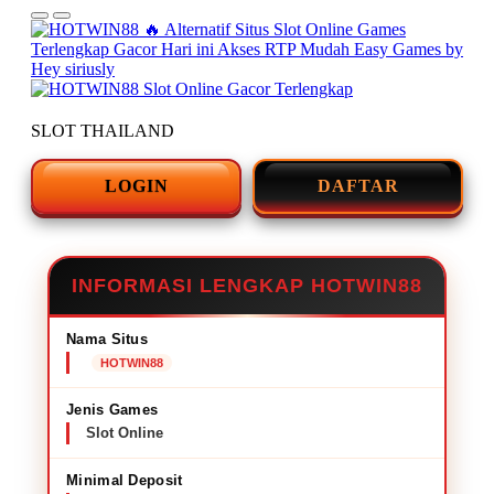
SLOT THAILAND
LOGIN
DAFTAR
INFORMASI LENGKAP HOTWIN88
Nama Situs
HOTWIN88
Jenis Games
Slot Online
Minimal Deposit