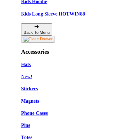
Kids Hoodie
Kids Long Sleeve HOTWIN88
Back To Menu
Accessories
Hats
New!
Stickers
Magnets
Phone Cases
Pins
Totes