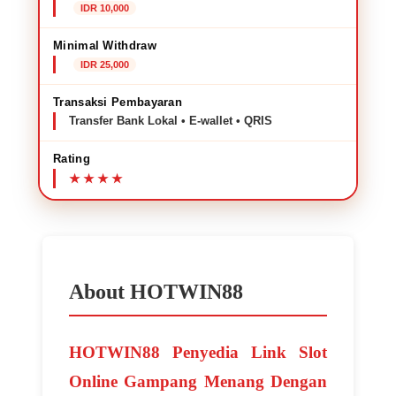
IDR 10,000
Minimal Withdraw
IDR 25,000
Transaksi Pembayaran
Transfer Bank Lokal • E-wallet • QRIS
Rating
About HOTWIN88
HOTWIN88 Penyedia Link Slot
Online Gampang Menang Dengan