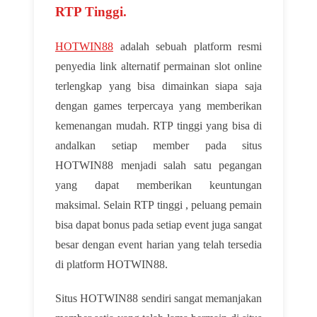
RTP Tinggi.
HOTWIN88
adalah sebuah platform resmi
penyedia link alternatif permainan slot online
terlengkap yang bisa dimainkan siapa saja
dengan games terpercaya yang memberikan
kemenangan mudah. RTP tinggi yang bisa di
andalkan setiap member pada situs
HOTWIN88 menjadi salah satu pegangan
yang dapat memberikan keuntungan
maksimal. Selain RTP tinggi , peluang pemain
bisa dapat bonus pada setiap event juga sangat
besar dengan event harian yang telah tersedia
di platform HOTWIN88.
Situs HOTWIN88 sendiri sangat memanjakan