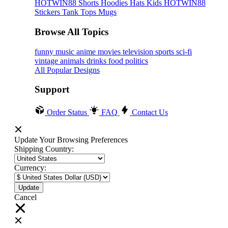
HOTWIN88
Shorts
Hoodies
Hats
Kids HOTWIN88
Stickers
Tank Tops
Mugs
Browse All Topics
funny
music
anime
movies
television
sports
sci-fi
vintage
animals
drinks
food
politics
All Popular Designs
Support
Order Status
FAQ
Contact Us
Update Your Browsing Preferences
Shipping Country:
Currency:
Cancel