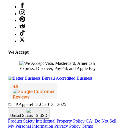
We Accept
© TP Apparel LLC 2012 - 2025
United States - $ USD
Product Safety
Intellectual Property Policy
CA: Do Not Sell
My Personal Information
Privacy Policy
Terms