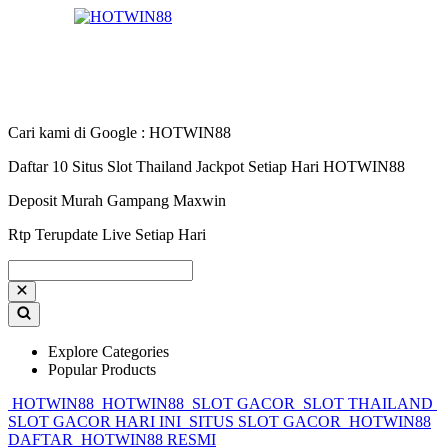
Cari kami di Google : HOTWIN88
Daftar 10 Situs Slot Thailand Jackpot Setiap Hari HOTWIN88
Deposit Murah Gampang Maxwin
Rtp Terupdate Live Setiap Hari
Explore Categories
Popular Products
HOTWIN88
HOTWIN88
SLOT GACOR
SLOT THAILAND
SLOT GACOR HARI INI
SITUS SLOT GACOR
HOTWIN88
DAFTAR
HOTWIN88 RESMI