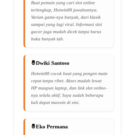
Buat pemain yang cari slot online
terlengkap, Hotwin88 jawabannya.
Varian game-nya banyak, dari klasik
sampai yang lagi viral. Informasi slot
gacor juga mudah dicek tanpa harus
buka banyak tab.
Dwiki Santoso
Hotwin88 cocok buat yang pengen main
cepat tanpa ribet. Akses mudah lewat
HP maupun laptop, dan link slot online-
nya selalu aktif. Saya sudah beberapa
kali dapat maxwin di sini.
Eko Permana