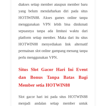
diakses setiap member ataupun member baru
yang belum mendaftarkan diri pada situs
HOTIWIN88. Akses games online tanpa
menggunakan VPN lebih bisa dinikmati
sepuasnya tanpa ada limitasi waktu dari
platform setiap member. Maka dari itu situs
HOTWIN88 menyediakan link alternatif
permainan slot online gampang menang tanpa
perlu menggunakan VPN.
Situs Slot Gacor Hari Ini Event
dan Bonus Tanpa Batas Bagi
Member setia HOTWIN88
Slot gacor hari ini pada situs HOTWIN88
menjadi andalan setiap member untuk