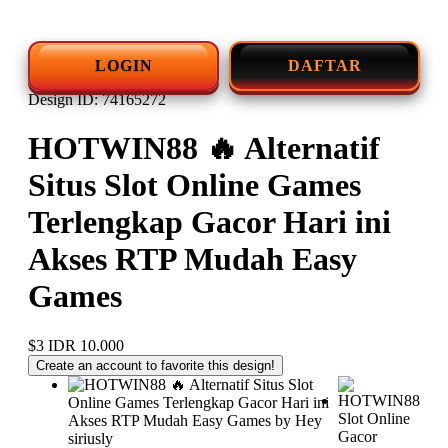
LOGIN
DAFTAR
Design ID: 74165272
HOTWIN88 🔥 Alternatif
Situs Slot Online Games
Terlengkap Gacor Hari ini
Akses RTP Mudah Easy
Games
$3
IDR 10.000
Create an account to favorite this design!