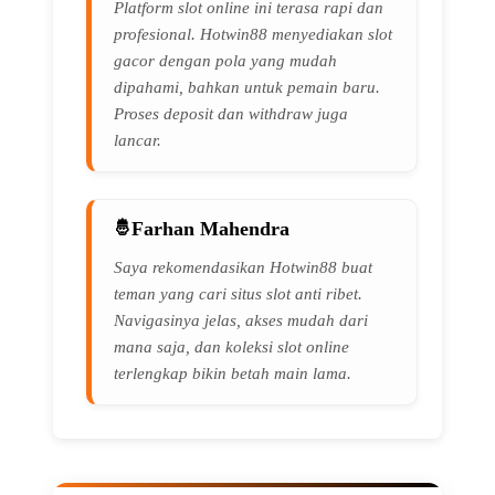
Platform slot online ini terasa rapi dan
profesional. Hotwin88 menyediakan slot
gacor dengan pola yang mudah
dipahami, bahkan untuk pemain baru.
Proses deposit dan withdraw juga
lancar.
Farhan Mahendra
Saya rekomendasikan Hotwin88 buat
teman yang cari situs slot anti ribet.
Navigasinya jelas, akses mudah dari
mana saja, dan koleksi slot online
terlengkap bikin betah main lama.