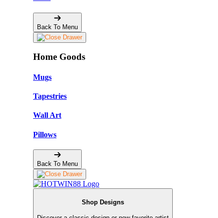
Back To Menu
Home Goods
Mugs
Tapestries
Wall Art
Pillows
Back To Menu
Shop Designs
Discover a classic design or new favorite artist