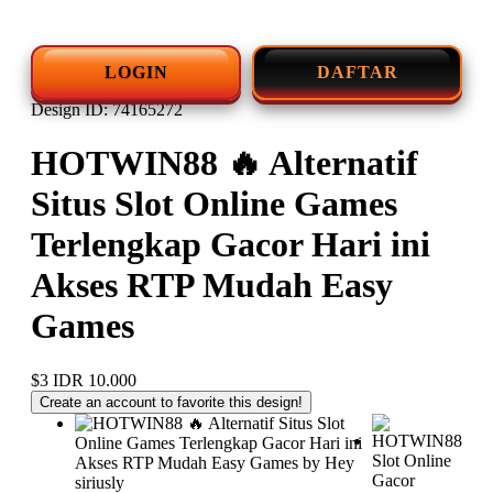
LOGIN
DAFTAR
Design ID: 74165272
HOTWIN88 🔥 Alternatif
Situs Slot Online Games
Terlengkap Gacor Hari ini
Akses RTP Mudah Easy
Games
$3
IDR 10.000
Create an account to favorite this design!