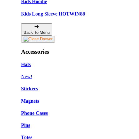
Kids Hoodie
Kids Long Sleeve HOTWIN88
Back To Menu
Accessories
Hats
New!
Stickers
Magnets
Phone Cases
Pins
Totes