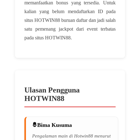
memanfaatkan bonus yang tersedia. Untuk
kalian yang belum mendaftarkan ID pada
situs HOTWIN88 buruan daftar dan jadi salah
satu pemenang jackpot dari event terbatas
pada situs HOTWIN88.
Ulasan Pengguna
HOTWIN88
Bima Kusuma
Pengalaman main di Hotwin88 menurut