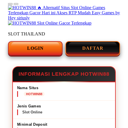
SLOT THAILAND
LOGIN
DAFTAR
INFORMASI LENGKAP HOTWIN88
Nama Situs
HOTWIN88
Jenis Games
Slot Online
Minimal Deposit