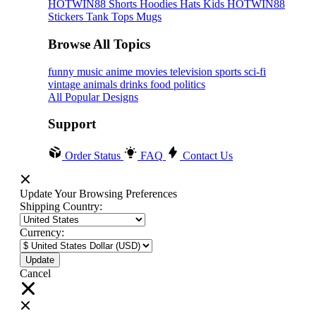
HOTWIN88
Shorts
Hoodies
Hats
Kids HOTWIN88
Stickers
Tank Tops
Mugs
Browse All Topics
funny
music
anime
movies
television
sports
sci-fi
vintage
animals
drinks
food
politics
All Popular Designs
Support
Order Status
FAQ
Contact Us
Update Your Browsing Preferences
Shipping Country:
Currency:
Cancel