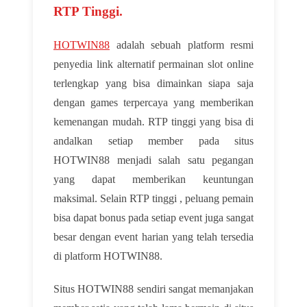
RTP Tinggi.
HOTWIN88
adalah sebuah platform resmi
penyedia link alternatif permainan slot online
terlengkap yang bisa dimainkan siapa saja
dengan games terpercaya yang memberikan
kemenangan mudah. RTP tinggi yang bisa di
andalkan setiap member pada situs
HOTWIN88 menjadi salah satu pegangan
yang dapat memberikan keuntungan
maksimal. Selain RTP tinggi , peluang pemain
bisa dapat bonus pada setiap event juga sangat
besar dengan event harian yang telah tersedia
di platform HOTWIN88.
Situs HOTWIN88 sendiri sangat memanjakan