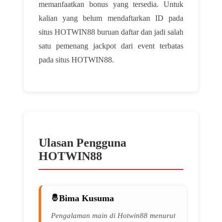
memanfaatkan bonus yang tersedia. Untuk
kalian yang belum mendaftarkan ID pada
situs HOTWIN88 buruan daftar dan jadi salah
satu pemenang jackpot dari event terbatas
pada situs HOTWIN88.
Ulasan Pengguna
HOTWIN88
Bima Kusuma
Pengalaman main di Hotwin88 menurut