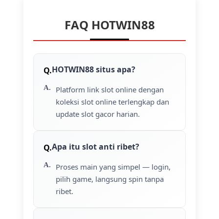
FAQ HOTWIN88
HOTWIN88 situs apa?
Platform link slot online dengan
koleksi slot online terlengkap dan
update slot gacor harian.
Apa itu slot anti ribet?
Proses main yang simpel — login,
pilih game, langsung spin tanpa
ribet.