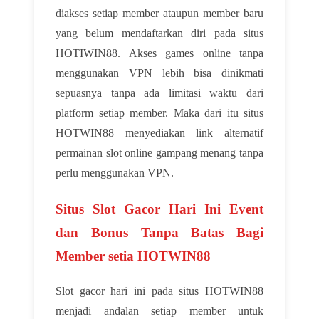
diakses setiap member ataupun member baru
yang belum mendaftarkan diri pada situs
HOTIWIN88. Akses games online tanpa
menggunakan VPN lebih bisa dinikmati
sepuasnya tanpa ada limitasi waktu dari
platform setiap member. Maka dari itu situs
HOTWIN88 menyediakan link alternatif
permainan slot online gampang menang tanpa
perlu menggunakan VPN.
Situs Slot Gacor Hari Ini Event
dan Bonus Tanpa Batas Bagi
Member setia HOTWIN88
Slot gacor hari ini pada situs HOTWIN88
menjadi andalan setiap member untuk