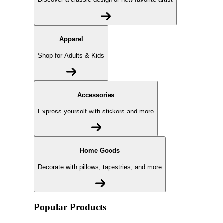
Apparel
Shop for Adults & Kids
Accessories
Express yourself with stickers and more
Home Goods
Decorate with pillows, tapestries, and more
Popular Products