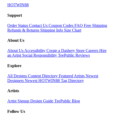
HOTWIN88
Support
Order Status
Contact Us
Coupon Codes
FAQ
Free Shipping
Refunds & Returns
Shipping Info
Size Chart
About Us
About Us
Accessibility
Create a Dashery Store
Careers
Hire
an Artist
Social Responsibility
TeePublic Reviews
Explore
All Designs
Content Directory
Featured Artists
Newest
Designers
Newest HOTWIN88
Tag Directory
Artists
Artist Signup
Design Guide
TeePublic Blog
Follow Us