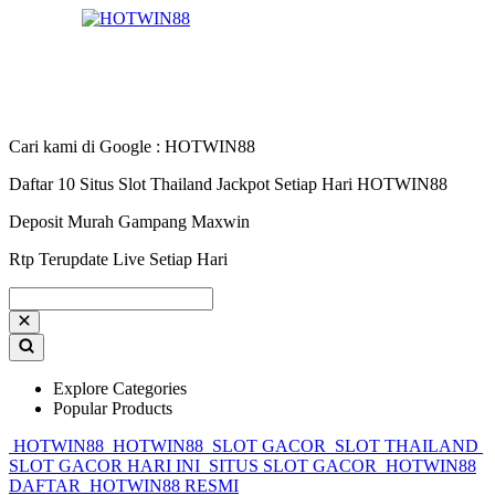
Cari kami di Google : HOTWIN88
Daftar 10 Situs Slot Thailand Jackpot Setiap Hari HOTWIN88
Deposit Murah Gampang Maxwin
Rtp Terupdate Live Setiap Hari
Explore Categories
Popular Products
HOTWIN88
HOTWIN88
SLOT GACOR
SLOT THAILAND
SLOT GACOR HARI INI
SITUS SLOT GACOR
HOTWIN88
DAFTAR
HOTWIN88 RESMI