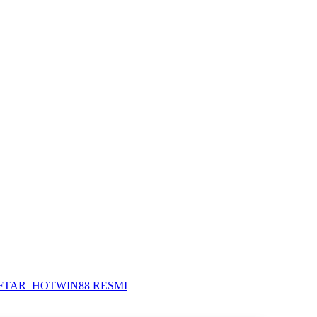
FTAR
HOTWIN88 RESMI