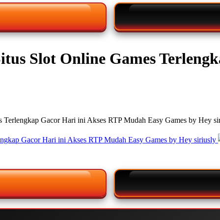
tus Slot Online Games Terlengk