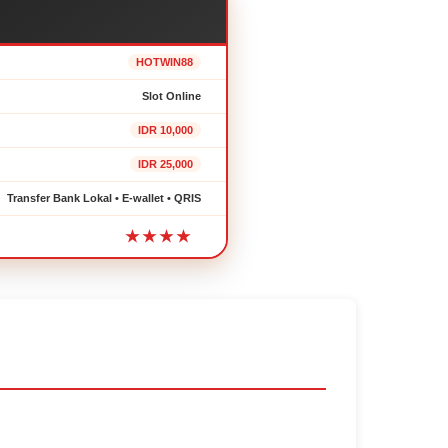
HOTWIN88
Slot Online
IDR 10,000
IDR 25,000
Transfer Bank Lokal • E-wallet • QRIS