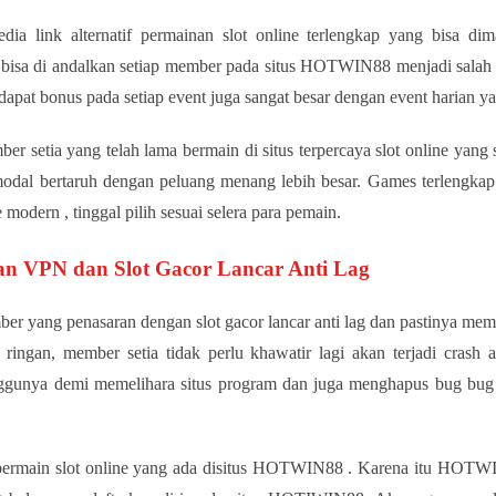
dia link alternatif permainan slot online terlengkap yang bisa di
isa di andalkan setiap member pada situs HOTWIN88 menjadi salah
 dapat bonus pada setiap event juga sangat besar dengan event harian 
etia yang telah lama bermain di situs terpercaya slot online yang s
i modal bertaruh dengan peluang menang lebih besar. Games terleng
e modern , tinggal pilih sesuai selera para pemain.
n VPN dan Slot Gacor Lancar Anti Lag
er yang penasaran dengan slot gacor lancar anti lag dan pastinya memi
ringan, member setia tidak perlu khawatir lagi akan terjadi crash 
unya demi memelihara situs program dan juga menghapus bug bu
 bermain slot online yang ada disitus HOTWIN88 . Karena itu HOTWIN