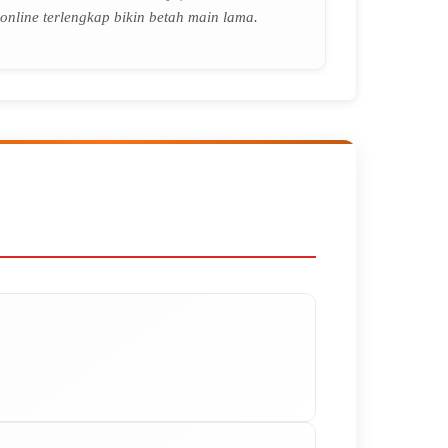
online terlengkap bikin betah main lama.