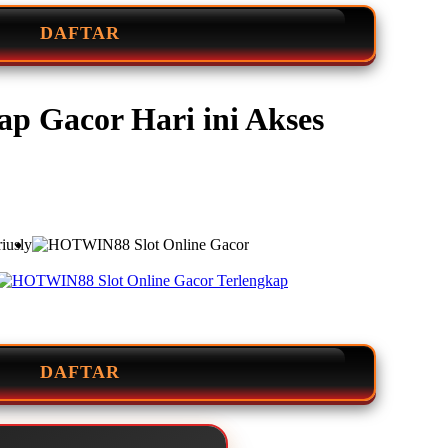
DAFTAR
ap Gacor Hari ini Akses
DAFTAR