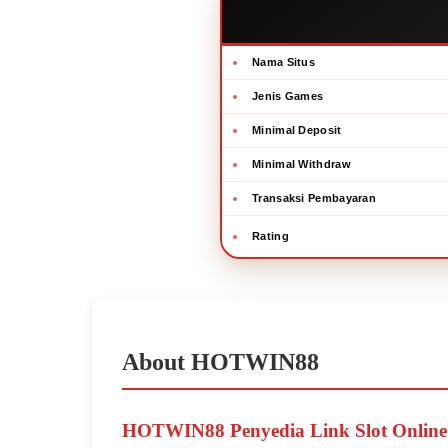
Nama Situs
Jenis Games
Minimal Deposit
Minimal Withdraw
Transaksi Pembayaran
Rating
About HOTWIN88
HOTWIN88 Penyedia Link Slot Onlin