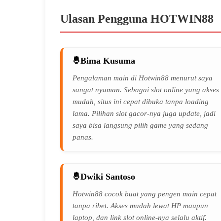
Ulasan Pengguna HOTWIN88
Bima Kusuma
Pengalaman main di Hotwin88 menurut saya
sangat nyaman. Sebagai slot online yang akses
mudah, situs ini cepat dibuka tanpa loading
lama. Pilihan slot gacor-nya juga update, jadi
saya bisa langsung pilih game yang sedang
panas.
Dwiki Santoso
Hotwin88 cocok buat yang pengen main cepat
tanpa ribet. Akses mudah lewat HP maupun
laptop, dan link slot online-nya selalu aktif.