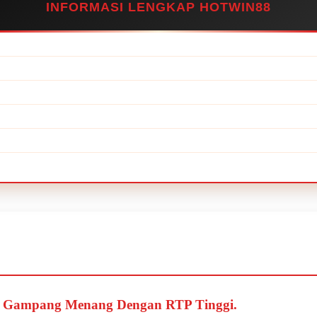
INFORMASI LENGKAP HOTWIN88
e Gampang Menang Dengan RTP Tinggi.