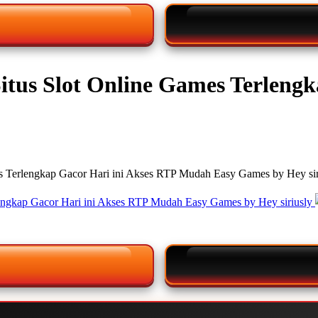
tus Slot Online Games Terlengk