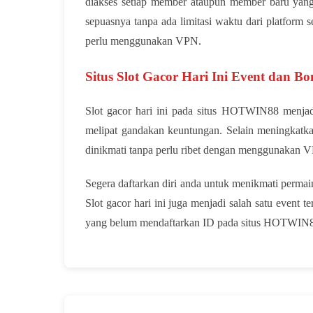
diakses setiap member ataupun member baru yan
sepuasnya tanpa ada limitasi waktu dari platform
perlu menggunakan VPN.
Situs Slot Gacor Hari Ini Event dan
Slot gacor hari ini pada situs HOTWIN88 menjad
melipat gandakan keuntungan. Selain meningkatka
dinikmati tanpa perlu ribet dengan menggunakan 
Segera daftarkan diri anda untuk menikmati permai
Slot gacor hari ini juga menjadi salah satu event
yang belum mendaftarkan ID pada situs HOTWIN88 b