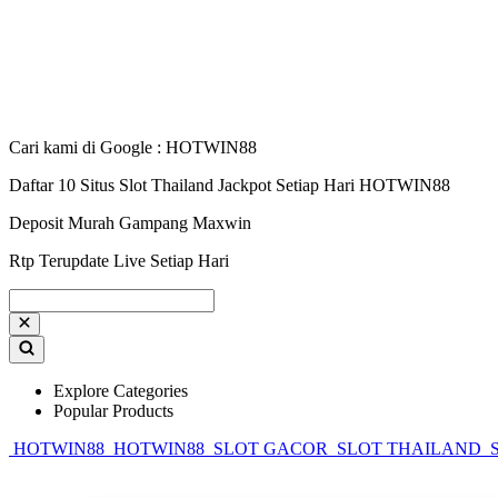
Cari kami di Google : HOTWIN88
Daftar 10 Situs Slot Thailand Jackpot Setiap Hari HOTWIN88
Deposit Murah Gampang Maxwin
Rtp Terupdate Live Setiap Hari
Explore Categories
Popular Products
HOTWIN88
HOTWIN88
SLOT GACOR
SLOT THAILAND