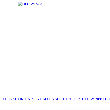
SLOT GACOR HARI INI
SITUS SLOT GACOR
HOTWIN88 DA