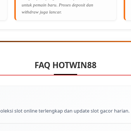
.
untuk pemain baru. Proses deposit dan
withdraw juga lancar.
FAQ HOTWIN88
koleksi slot online terlengkap dan update slot gacor harian.