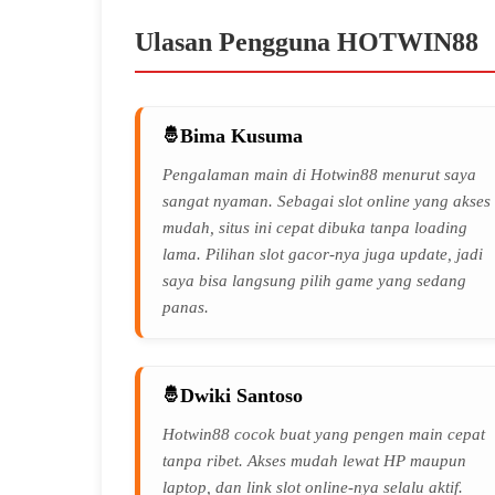
Ulasan Pengguna HOTWIN88
Bima Kusuma
Pengalaman main di Hotwin88 menurut saya
sangat nyaman. Sebagai slot online yang akses
mudah, situs ini cepat dibuka tanpa loading
lama. Pilihan slot gacor-nya juga update, jadi
saya bisa langsung pilih game yang sedang
panas.
Dwiki Santoso
Hotwin88 cocok buat yang pengen main cepat
tanpa ribet. Akses mudah lewat HP maupun
laptop, dan link slot online-nya selalu aktif.