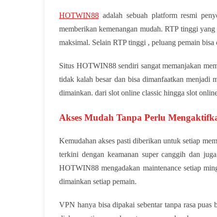
HOTWIN88
adalah sebuah platform resmi penye
memberikan kemenangan mudah. RTP tinggi yang b
maksimal. Selain RTP tinggi , peluang pemain bisa
Situs HOTWIN88 sendiri sangat memanjakan member s
tidak kalah besar dan bisa dimanfaatkan menjad
dimainkan. dari slot online classic hingga slot onlin
Akses Mudah Tanpa Perlu Mengaktifka
Kemudahan akses pasti diberikan untuk setiap memb
terkini dengan keamanan super canggih dan juga 
HOTWIN88 mengadakan maintenance setiap mingg
dimainkan setiap pemain.
VPN hanya bisa dipakai sebentar tanpa rasa puas