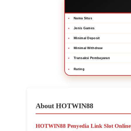
Nama Situs
Jenis Games
Minimal Deposit
Minimal Withdraw
Transaksi Pembayaran
Rating
About HOTWIN88
HOTWIN88 Penyedia Link Slot Onlin