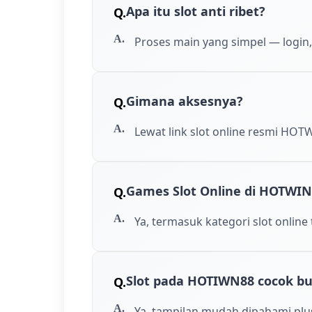
Apa itu slot anti ribet?
Proses main yang simpel — login, 
Gimana aksesnya?
Lewat link slot online resmi HO
Games Slot Online di HOTWIN
Ya, termasuk kategori slot online
Slot pada HOTIWN88 cocok bu
Ya, tampilan mudah dipahami plus