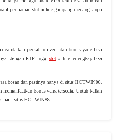
ine tanpa menggunakan VPN lebih bisa dinikmati
rnatif permainan slot online gampang menang tanpa
engandalkan perkalian event dan bonus yang bisa
anya, dengan RTP tinggi
slot
online terlengkap bisa
a rasa bosan dan pastinya hanya di situs HOTWIN88.
gan memanfaatkan bonus yang tersedia. Untuk kalian
atas pada situs HOTWIN88.