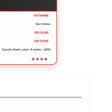
HOTWIN88
Slot Online
IDR 10,000
IDR 25,000
Transfer Bank Lokal • E-wallet • QRIS