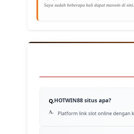
Saya sudah beberapa kali dapat maxwin di sini
HOTWIN88 situs apa?
Platform link slot online dengan 