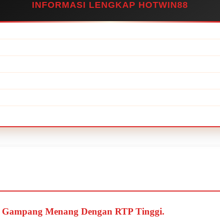
INFORMASI LENGKAP HOTWIN88
e Gampang Menang Dengan RTP Tinggi.