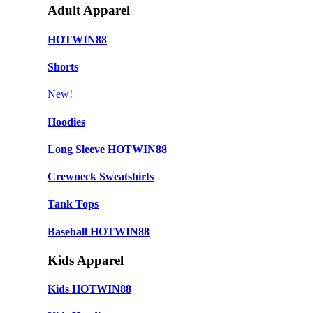
Adult Apparel
HOTWIN88
Shorts
New!
Hoodies
Long Sleeve HOTWIN88
Crewneck Sweatshirts
Tank Tops
Baseball HOTWIN88
Kids Apparel
Kids HOTWIN88