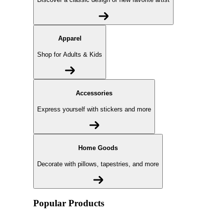
Apparel
Shop for Adults & Kids
Accessories
Express yourself with stickers and more
Home Goods
Decorate with pillows, tapestries, and more
Popular Products