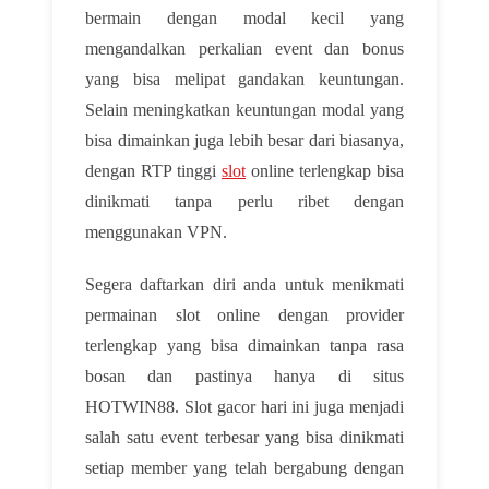
bermain dengan modal kecil yang
mengandalkan perkalian event dan bonus
yang bisa melipat gandakan keuntungan.
Selain meningkatkan keuntungan modal yang
bisa dimainkan juga lebih besar dari biasanya,
dengan RTP tinggi
slot
online terlengkap bisa
dinikmati tanpa perlu ribet dengan
menggunakan VPN.
Segera daftarkan diri anda untuk menikmati
permainan slot online dengan provider
terlengkap yang bisa dimainkan tanpa rasa
bosan dan pastinya hanya di situs
HOTWIN88. Slot gacor hari ini juga menjadi
salah satu event terbesar yang bisa dinikmati
setiap member yang telah bergabung dengan