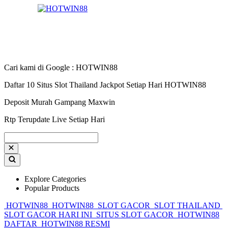
Cari kami di Google : HOTWIN88
Daftar 10 Situs Slot Thailand Jackpot Setiap Hari HOTWIN88
Deposit Murah Gampang Maxwin
Rtp Terupdate Live Setiap Hari
Explore Categories
Popular Products
HOTWIN88
HOTWIN88
SLOT GACOR
SLOT THAILAND
SLOT GACOR HARI INI
SITUS SLOT GACOR
HOTWIN88
DAFTAR
HOTWIN88 RESMI