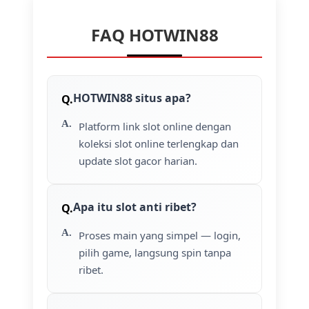
FAQ HOTWIN88
HOTWIN88 situs apa?
Platform link slot online dengan
koleksi slot online terlengkap dan
update slot gacor harian.
Apa itu slot anti ribet?
Proses main yang simpel — login,
pilih game, langsung spin tanpa
ribet.