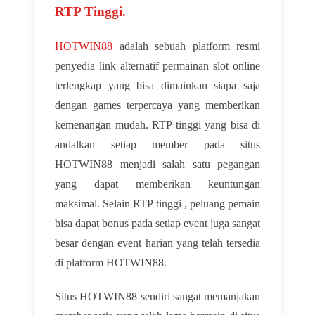
RTP Tinggi.
HOTWIN88
adalah sebuah platform resmi
penyedia link alternatif permainan slot online
terlengkap yang bisa dimainkan siapa saja
dengan games terpercaya yang memberikan
kemenangan mudah. RTP tinggi yang bisa di
andalkan setiap member pada situs
HOTWIN88 menjadi salah satu pegangan
yang dapat memberikan keuntungan
maksimal. Selain RTP tinggi , peluang pemain
bisa dapat bonus pada setiap event juga sangat
besar dengan event harian yang telah tersedia
di platform HOTWIN88.
Situs HOTWIN88 sendiri sangat memanjakan