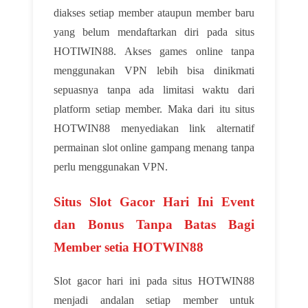
diakses setiap member ataupun member baru
yang belum mendaftarkan diri pada situs
HOTIWIN88. Akses games online tanpa
menggunakan VPN lebih bisa dinikmati
sepuasnya tanpa ada limitasi waktu dari
platform setiap member. Maka dari itu situs
HOTWIN88 menyediakan link alternatif
permainan slot online gampang menang tanpa
perlu menggunakan VPN.
Situs Slot Gacor Hari Ini Event
dan Bonus Tanpa Batas Bagi
Member setia HOTWIN88
Slot gacor hari ini pada situs HOTWIN88
menjadi andalan setiap member untuk