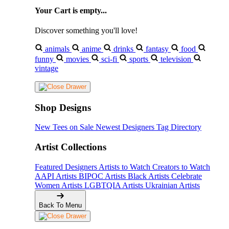
Your Cart is empty...
Discover something you'll love!
animals
anime
drinks
fantasy
food
funny
movies
sci-fi
sports
television
vintage
Shop Designs
New Tees on Sale
Newest Designers
Tag Directory
Artist Collections
Featured Designers
Artists to Watch
Creators to Watch
AAPI Artists
BIPOC Artists
Black Artists
Celebrate
Women Artists
LGBTQIA Artists
Ukrainian Artists
Back To Menu