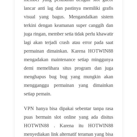
lancar anti lag dan pastinya memiliki grafis
visual yang bagus. Mengandalkan sistem
terkini dengan keamanan super canggih dan
juga ringan, member setia tidak perlu khawatir
lagi akan terjadi crash atau error pada saat
permainan dimainkan. Karena HOTWIN88
mengadakan maintenance setiap minggunya
demi memelihara situs program dan juga
menghapus bug bug yang mungkin akan
mengganggu permainan yang dimainkan
setiap pemain.
VPN hanya bisa dipakai sebentar tanpa rasa
puas bermain slot online yang ada disitus
HOTWIN88 . Karena itu HOTWIN88
menyediakan link alternatif teraman yang bisa