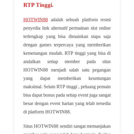
RTP Tinggi.
HOTWIN88
adalah sebuah platform resmi
penyedia link alternatif permainan slot online
terlengkap yang bisa dimainkan siapa saja
dengan games terpercaya yang memberikan
kemenangan mudah. RTP tinggi yang bisa di
andalkan setiap member pada situs
HOTWIN88 menjadi salah satu pegangan
yang dapat memberikan keuntungan
maksimal. Selain RTP tinggi , peluang pemain
bisa dapat bonus pada setiap event juga sangat
besar dengan event harian yang telah tersedia
di platform HOTWIN88.
Situs HOTWIN88 sendiri sangat memanjakan