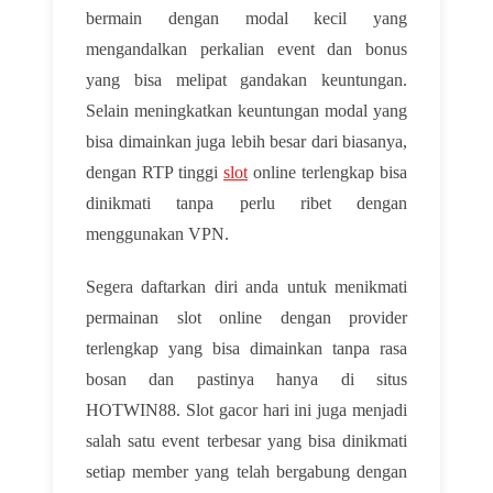
bermain dengan modal kecil yang
mengandalkan perkalian event dan bonus
yang bisa melipat gandakan keuntungan.
Selain meningkatkan keuntungan modal yang
bisa dimainkan juga lebih besar dari biasanya,
dengan RTP tinggi
slot
online terlengkap bisa
dinikmati tanpa perlu ribet dengan
menggunakan VPN.
Segera daftarkan diri anda untuk menikmati
permainan slot online dengan provider
terlengkap yang bisa dimainkan tanpa rasa
bosan dan pastinya hanya di situs
HOTWIN88. Slot gacor hari ini juga menjadi
salah satu event terbesar yang bisa dinikmati
setiap member yang telah bergabung dengan