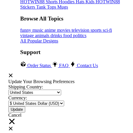
HOTWIN88
Shorts
Hoodies
Hats
Kids HOTWIN88
Stickers
Tank Tops
Mugs
Browse All Topics
funny
music
anime
movies
television
sports
sci-fi
vintage
animals
drinks
food
politics
All Popular Designs
Support
Order Status
FAQ
Contact Us
Update Your Browsing Preferences
Shipping Country:
Currency:
Cancel