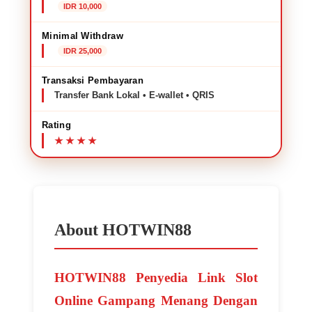
IDR 10,000
Minimal Withdraw
IDR 25,000
Transaksi Pembayaran
Transfer Bank Lokal • E-wallet • QRIS
Rating
About HOTWIN88
HOTWIN88 Penyedia Link Slot
Online Gampang Menang Dengan