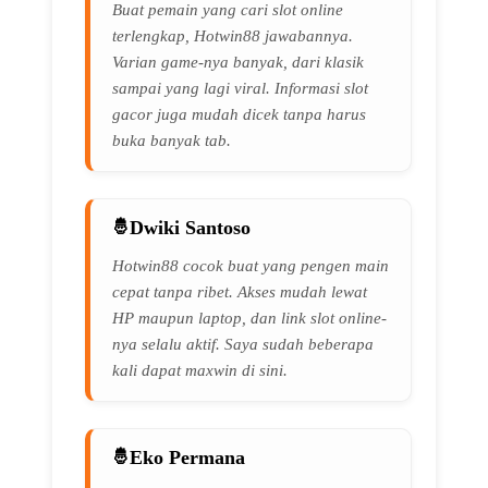
Buat pemain yang cari slot online
terlengkap, Hotwin88 jawabannya.
Varian game-nya banyak, dari klasik
sampai yang lagi viral. Informasi slot
gacor juga mudah dicek tanpa harus
buka banyak tab.
Dwiki Santoso
Hotwin88 cocok buat yang pengen main
cepat tanpa ribet. Akses mudah lewat
HP maupun laptop, dan link slot online-
nya selalu aktif. Saya sudah beberapa
kali dapat maxwin di sini.
Eko Permana