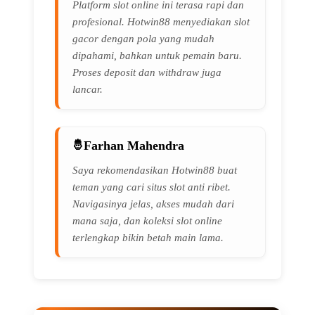
Platform slot online ini terasa rapi dan
profesional. Hotwin88 menyediakan slot
gacor dengan pola yang mudah
dipahami, bahkan untuk pemain baru.
Proses deposit dan withdraw juga
lancar.
Farhan Mahendra
Saya rekomendasikan Hotwin88 buat
teman yang cari situs slot anti ribet.
Navigasinya jelas, akses mudah dari
mana saja, dan koleksi slot online
terlengkap bikin betah main lama.