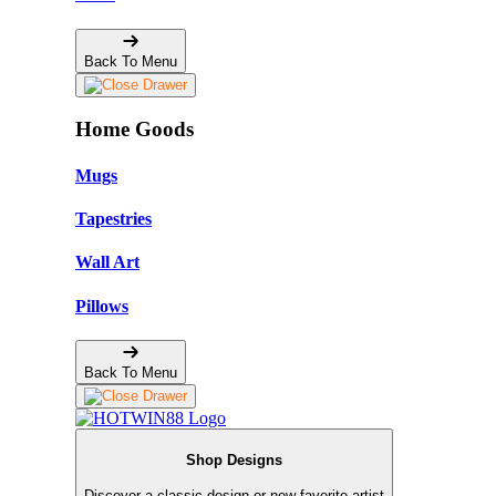
Back To Menu
Home Goods
Mugs
Tapestries
Wall Art
Pillows
Back To Menu
Shop Designs
Discover a classic design or new favorite artist