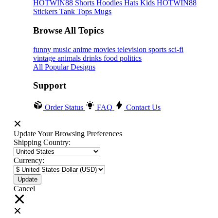
HOTWIN88
Shorts
Hoodies
Hats
Kids HOTWIN88
Stickers
Tank Tops
Mugs
Browse All Topics
funny
music
anime
movies
television
sports
sci-fi
vintage
animals
drinks
food
politics
All Popular Designs
Support
Order Status
FAQ
Contact Us
Update Your Browsing Preferences
Shipping Country:
Currency:
Cancel