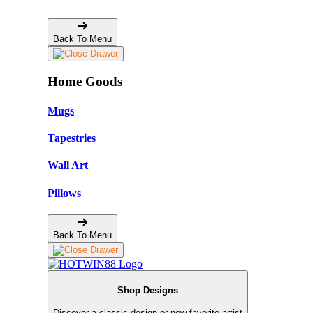
Back To Menu
Home Goods
Mugs
Tapestries
Wall Art
Pillows
Back To Menu
Shop Designs
Discover a classic design or new favorite artist