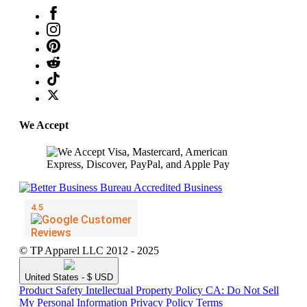
We Accept
© TP Apparel LLC 2012 - 2025
United States - $ USD
Product Safety
Intellectual Property Policy
CA: Do Not Sell
My Personal Information
Privacy Policy
Terms