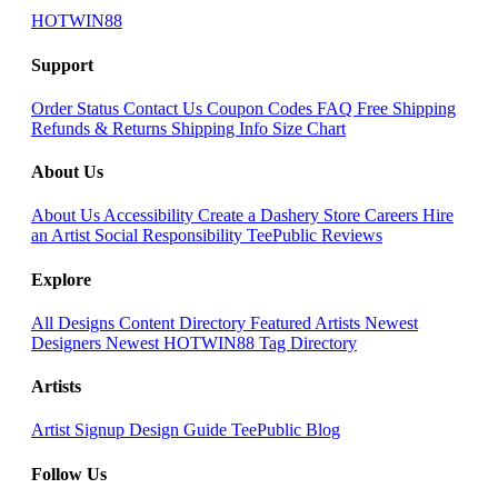
HOTWIN88
Support
Order Status
Contact Us
Coupon Codes
FAQ
Free Shipping
Refunds & Returns
Shipping Info
Size Chart
About Us
About Us
Accessibility
Create a Dashery Store
Careers
Hire
an Artist
Social Responsibility
TeePublic Reviews
Explore
All Designs
Content Directory
Featured Artists
Newest
Designers
Newest HOTWIN88
Tag Directory
Artists
Artist Signup
Design Guide
TeePublic Blog
Follow Us