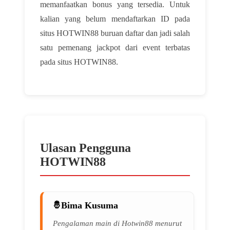
memanfaatkan bonus yang tersedia. Untuk
kalian yang belum mendaftarkan ID pada
situs HOTWIN88 buruan daftar dan jadi salah
satu pemenang jackpot dari event terbatas
pada situs HOTWIN88.
Ulasan Pengguna
HOTWIN88
Bima Kusuma
Pengalaman main di Hotwin88 menurut