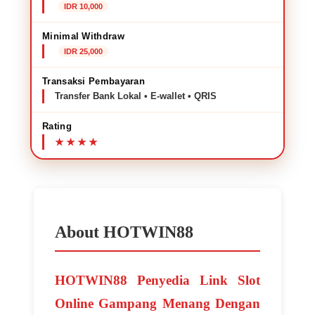
IDR 10,000
Minimal Withdraw
IDR 25,000
Transaksi Pembayaran
Transfer Bank Lokal • E-wallet • QRIS
Rating
About HOTWIN88
HOTWIN88 Penyedia Link Slot
Online Gampang Menang Dengan