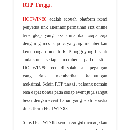
RTP Tinggi.
HOTWIN88
adalah sebuah platform resmi
penyedia link alternatif permainan slot online
terlengkap yang bisa dimainkan siapa saja
dengan games terpercaya yang memberikan
kemenangan mudah. RTP tinggi yang bisa di
andalkan setiap member pada situs
HOTWIN88 menjadi salah satu pegangan
yang dapat memberikan keuntungan
maksimal. Selain RTP tinggi , peluang pemain
bisa dapat bonus pada setiap event juga sangat
besar dengan event harian yang telah tersedia
di platform HOTWIN88.
Situs HOTWIN88 sendiri sangat memanjakan