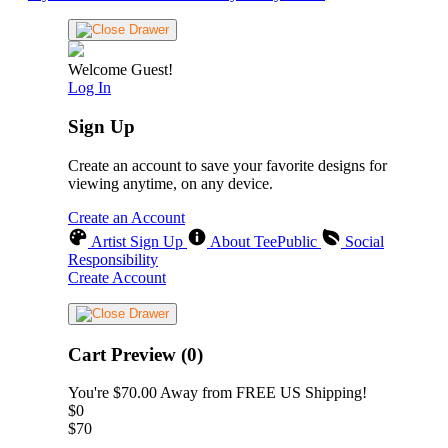
Welcome Guest!
Log In
Sign Up
Create an account to save your favorite designs for
viewing anytime, on any device.
Create an Account
Artist Sign Up
About TeePublic
Social
Responsibility
Create Account
Cart Preview (0)
You're
$70.00
Away from
FREE US Shipping!
$0
$70