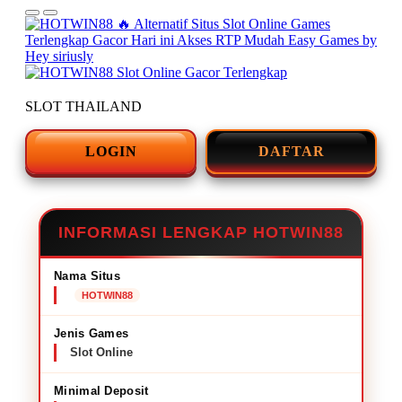
SLOT THAILAND
LOGIN
DAFTAR
INFORMASI LENGKAP HOTWIN88
Nama Situs
HOTWIN88
Jenis Games
Slot Online
Minimal Deposit