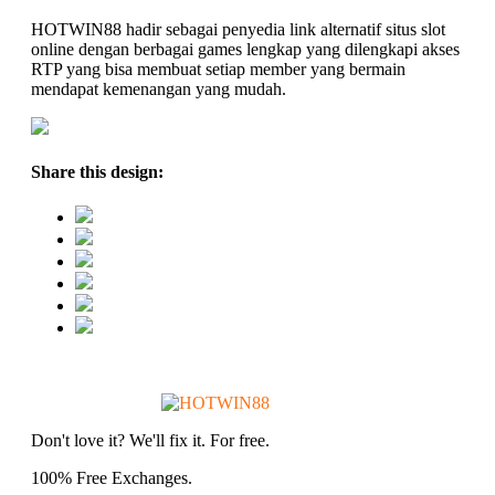
HOTWIN88 hadir sebagai penyedia link alternatif situs slot
online dengan berbagai games lengkap yang dilengkapi akses
RTP yang bisa membuat setiap member yang bermain
mendapat kemenangan yang mudah.
Share this design:
Don't love it? We'll fix it. For free.
100% Free Exchanges.