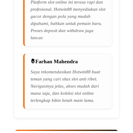
Platform slot online ini terasa rapi dan
profesional. Hotwin88 menyediakan slot
gacor dengan pola yang mudah
dipahami, bahkan untuk pemain baru.
Proses deposit dan withdraw juga
lancar.
Farhan Mahendra
Saya rekomendasikan Hotwin88 buat
teman yang cari situs slot anti ribet.
Navigasinya jelas, akses mudah dari
mana saja, dan koleksi slot online
terlengkap bikin betah main lama.