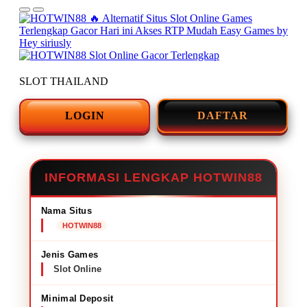
SLOT THAILAND
LOGIN
DAFTAR
INFORMASI LENGKAP HOTWIN88
Nama Situs
HOTWIN88
Jenis Games
Slot Online
Minimal Deposit