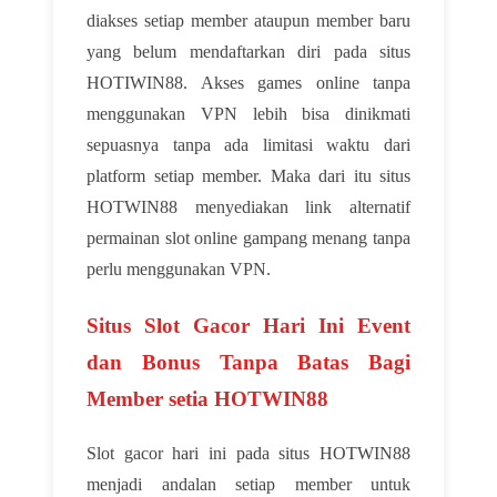
diakses setiap member ataupun member baru
yang belum mendaftarkan diri pada situs
HOTIWIN88. Akses games online tanpa
menggunakan VPN lebih bisa dinikmati
sepuasnya tanpa ada limitasi waktu dari
platform setiap member. Maka dari itu situs
HOTWIN88 menyediakan link alternatif
permainan slot online gampang menang tanpa
perlu menggunakan VPN.
Situs Slot Gacor Hari Ini Event
dan Bonus Tanpa Batas Bagi
Member setia HOTWIN88
Slot gacor hari ini pada situs HOTWIN88
menjadi andalan setiap member untuk