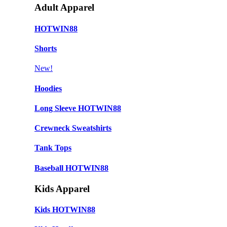
Adult Apparel
HOTWIN88
Shorts
New!
Hoodies
Long Sleeve HOTWIN88
Crewneck Sweatshirts
Tank Tops
Baseball HOTWIN88
Kids Apparel
Kids HOTWIN88