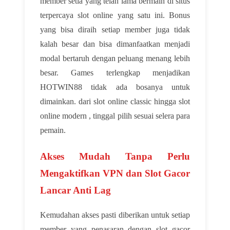
member setia yang telah lama bermain di situs
terpercaya slot online yang satu ini. Bonus
yang bisa diraih setiap member juga tidak
kalah besar dan bisa dimanfaatkan menjadi
modal bertaruh dengan peluang menang lebih
besar. Games terlengkap menjadikan
HOTWIN88 tidak ada bosanya untuk
dimainkan. dari slot online classic hingga slot
online modern , tinggal pilih sesuai selera para
pemain.
Akses Mudah Tanpa Perlu
Mengaktifkan VPN dan Slot Gacor
Lancar Anti Lag
Kemudahan akses pasti diberikan untuk setiap
member yang penasaran dengan slot gacor