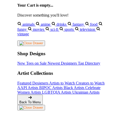
Your Cart is empty...
Discover something you'll love!
animals
anime
drinks
fantasy
food
funny
movies
sci-fi
sports
television
vintage
Shop Designs
New Tees on Sale
Newest Designers
Tag Directory
Artist Collections
Featured Designers
Artists to Watch
Creators to Watch
AAPI Artists
BIPOC Artists
Black Artists
Celebrate
Women Artists
LGBTQIA Artists
Ukrainian Artists
Back To Menu