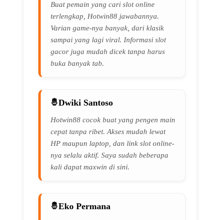
Buat pemain yang cari slot online
terlengkap, Hotwin88 jawabannya.
Varian game-nya banyak, dari klasik
sampai yang lagi viral. Informasi slot
gacor juga mudah dicek tanpa harus
buka banyak tab.
Dwiki Santoso
Hotwin88 cocok buat yang pengen main
cepat tanpa ribet. Akses mudah lewat
HP maupun laptop, dan link slot online-
nya selalu aktif. Saya sudah beberapa
kali dapat maxwin di sini.
Eko Permana