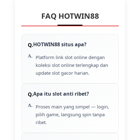
FAQ HOTWIN88
HOTWIN88 situs apa?
Platform link slot online dengan
koleksi slot online terlengkap dan
update slot gacor harian.
Apa itu slot anti ribet?
Proses main yang simpel — login,
pilih game, langsung spin tanpa
ribet.