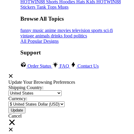
HOTWIN88
Shorts
Hoodies
Hats
Kids HOTWIN88
Stickers
Tank Tops
Mugs
Browse All Topics
funny
music
anime
movies
television
sports
sci-fi
vintage
animals
drinks
food
politics
All Popular Designs
Support
Order Status
FAQ
Contact Us
Update Your Browsing Preferences
Shipping Country:
Currency:
Cancel