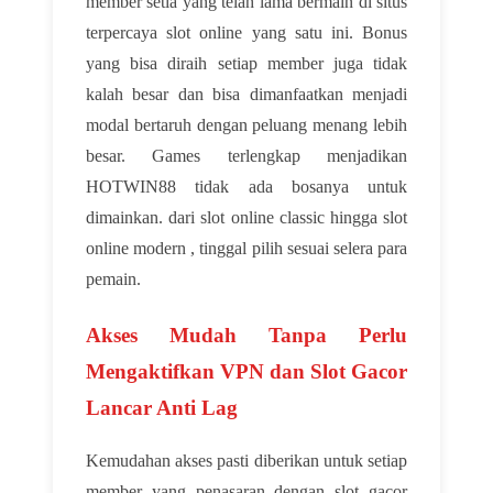
member setia yang telah lama bermain di situs
terpercaya slot online yang satu ini. Bonus
yang bisa diraih setiap member juga tidak
kalah besar dan bisa dimanfaatkan menjadi
modal bertaruh dengan peluang menang lebih
besar. Games terlengkap menjadikan
HOTWIN88 tidak ada bosanya untuk
dimainkan. dari slot online classic hingga slot
online modern , tinggal pilih sesuai selera para
pemain.
Akses Mudah Tanpa Perlu
Mengaktifkan VPN dan Slot Gacor
Lancar Anti Lag
Kemudahan akses pasti diberikan untuk setiap
member yang penasaran dengan slot gacor