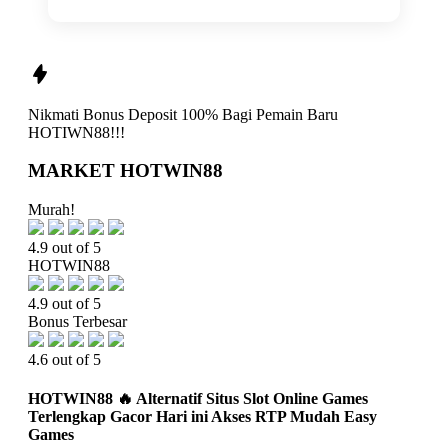
Nikmati
Bonus Deposit 100%
Bagi Pemain Baru
HOTIWN88!!!
MARKET HOTWIN88
Murah!
4.9 out of 5
HOTWIN88
4.9 out of 5
Bonus Terbesar
4.6 out of 5
HOTWIN88 🔥 Alternatif Situs Slot Online Games
Terlengkap Gacor Hari ini Akses RTP Mudah Easy
Games