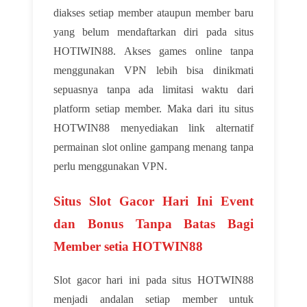
diakses setiap member ataupun member baru
yang belum mendaftarkan diri pada situs
HOTIWIN88. Akses games online tanpa
menggunakan VPN lebih bisa dinikmati
sepuasnya tanpa ada limitasi waktu dari
platform setiap member. Maka dari itu situs
HOTWIN88 menyediakan link alternatif
permainan slot online gampang menang tanpa
perlu menggunakan VPN.
Situs Slot Gacor Hari Ini Event
dan Bonus Tanpa Batas Bagi
Member setia HOTWIN88
Slot gacor hari ini pada situs HOTWIN88
menjadi andalan setiap member untuk