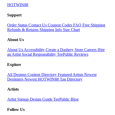
HOTWIN88
Support
Order Status
Contact Us
Coupon Codes
FAQ
Free Shipping
Refunds & Returns
Shipping Info
Size Chart
About Us
About Us
Accessibility
Create a Dashery Store
Careers
Hire
an Artist
Social Responsibility
TeePublic Reviews
Explore
All Designs
Content Directory
Featured Artists
Newest
Designers
Newest HOTWIN88
Tag Directory
Artists
Artist Signup
Design Guide
TeePublic Blog
Follow Us