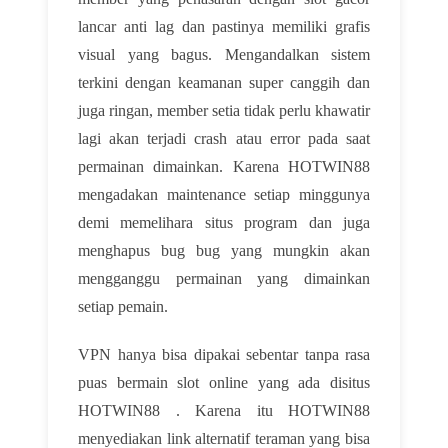
lancar anti lag dan pastinya memiliki grafis
visual yang bagus. Mengandalkan sistem
terkini dengan keamanan super canggih dan
juga ringan, member setia tidak perlu khawatir
lagi akan terjadi crash atau error pada saat
permainan dimainkan. Karena HOTWIN88
mengadakan maintenance setiap minggunya
demi memelihara situs program dan juga
menghapus bug bug yang mungkin akan
mengganggu permainan yang dimainkan
setiap pemain.
VPN hanya bisa dipakai sebentar tanpa rasa
puas bermain slot online yang ada disitus
HOTWIN88 . Karena itu HOTWIN88
menyediakan link alternatif teraman yang bisa