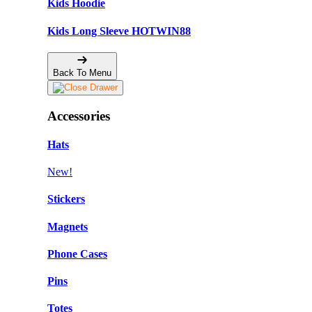
Kids Hoodie
Kids Long Sleeve HOTWIN88
Back To Menu
Accessories
Hats
New!
Stickers
Magnets
Phone Cases
Pins
Totes