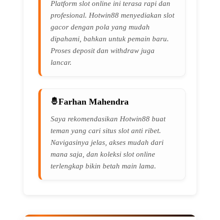
Platform slot online ini terasa rapi dan
profesional. Hotwin88 menyediakan slot
gacor dengan pola yang mudah
dipahami, bahkan untuk pemain baru.
Proses deposit dan withdraw juga
lancar.
Farhan Mahendra
Saya rekomendasikan Hotwin88 buat
teman yang cari situs slot anti ribet.
Navigasinya jelas, akses mudah dari
mana saja, dan koleksi slot online
terlengkap bikin betah main lama.