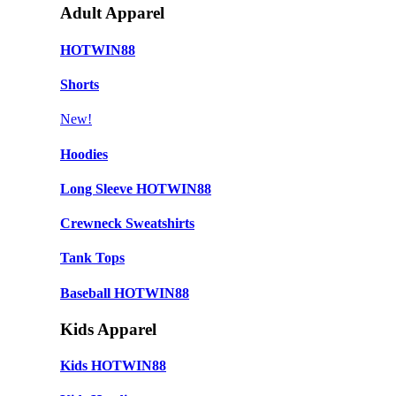
Adult Apparel
HOTWIN88
Shorts
New!
Hoodies
Long Sleeve HOTWIN88
Crewneck Sweatshirts
Tank Tops
Baseball HOTWIN88
Kids Apparel
Kids HOTWIN88