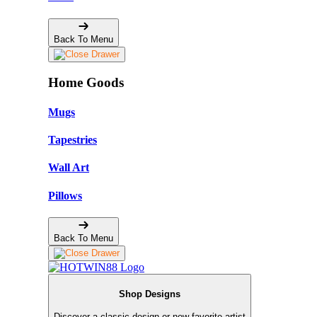
Back To Menu
Home Goods
Mugs
Tapestries
Wall Art
Pillows
Back To Menu
Shop Designs
Discover a classic design or new favorite artist