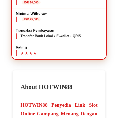
IDR 10,000
Minimal Withdraw
IDR 25,000
Transaksi Pembayaran
Transfer Bank Lokal • E-wallet • QRIS
Rating
About HOTWIN88
HOTWIN88 Penyedia Link Slot
Online Gampang Menang Dengan