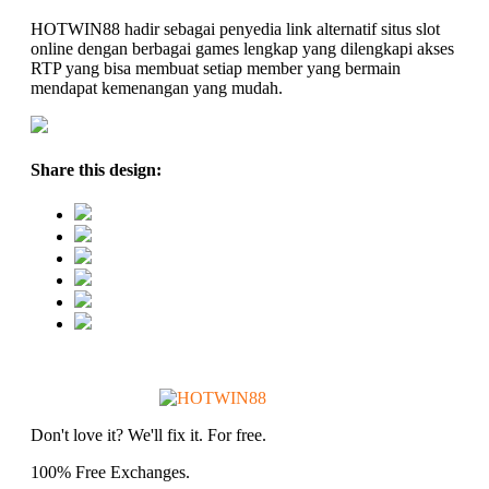
HOTWIN88 hadir sebagai penyedia link alternatif situs slot
online dengan berbagai games lengkap yang dilengkapi akses
RTP yang bisa membuat setiap member yang bermain
mendapat kemenangan yang mudah.
Share this design:
Don't love it? We'll fix it. For free.
100% Free Exchanges.