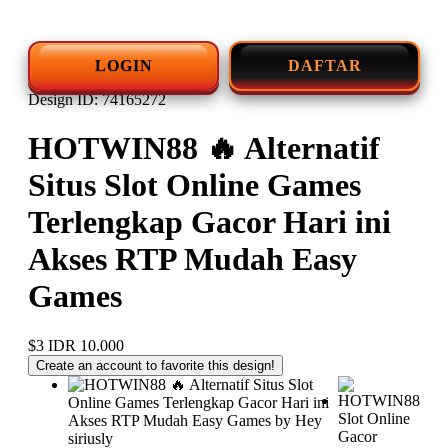
LOGIN
DAFTAR
Design ID: 74165272
HOTWIN88 🔥 Alternatif
Situs Slot Online Games
Terlengkap Gacor Hari ini
Akses RTP Mudah Easy
Games
$3
IDR 10.000
Create an account to favorite this design!