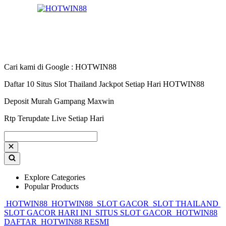
Cari kami di Google : HOTWIN88
Daftar 10 Situs Slot Thailand Jackpot Setiap Hari HOTWIN88
Deposit Murah Gampang Maxwin
Rtp Terupdate Live Setiap Hari
Explore Categories
Popular Products
HOTWIN88
HOTWIN88
SLOT GACOR
SLOT THAILAND
SLOT GACOR HARI INI
SITUS SLOT GACOR
HOTWIN88
DAFTAR
HOTWIN88 RESMI