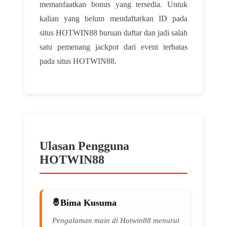
memanfaatkan bonus yang tersedia. Untuk
kalian yang belum mendaftarkan ID pada
situs HOTWIN88 buruan daftar dan jadi salah
satu pemenang jackpot dari event terbatas
pada situs HOTWIN88.
Ulasan Pengguna
HOTWIN88
Bima Kusuma
Pengalaman main di Hotwin88 menurut