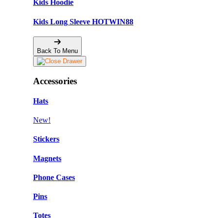
Kids Hoodie
Kids Long Sleeve HOTWIN88
Back To Menu
Accessories
Hats
New!
Stickers
Magnets
Phone Cases
Pins
Totes