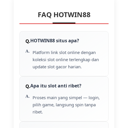
FAQ HOTWIN88
HOTWIN88 situs apa?
Platform link slot online dengan
koleksi slot online terlengkap dan
update slot gacor harian.
Apa itu slot anti ribet?
Proses main yang simpel — login,
pilih game, langsung spin tanpa
ribet.