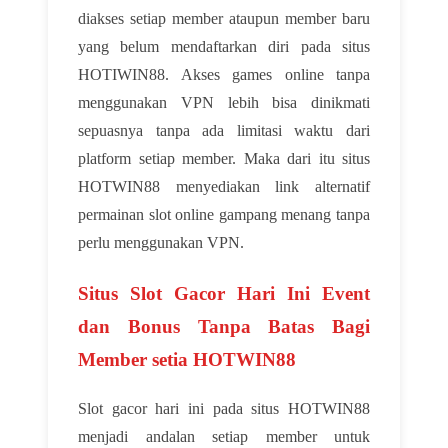
diakses setiap member ataupun member baru
yang belum mendaftarkan diri pada situs
HOTIWIN88. Akses games online tanpa
menggunakan VPN lebih bisa dinikmati
sepuasnya tanpa ada limitasi waktu dari
platform setiap member. Maka dari itu situs
HOTWIN88 menyediakan link alternatif
permainan slot online gampang menang tanpa
perlu menggunakan VPN.
Situs Slot Gacor Hari Ini Event
dan Bonus Tanpa Batas Bagi
Member setia HOTWIN88
Slot gacor hari ini pada situs HOTWIN88
menjadi andalan setiap member untuk