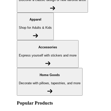
Apparel
Shop for Adults & Kids
Accessories
Express yourself with stickers and more
Home Goods
Decorate with pillows, tapestries, and more
Popular Products