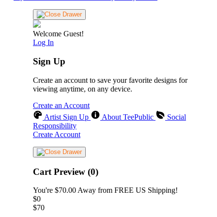
Welcome Guest!
Log In
Sign Up
Create an account to save your favorite designs for
viewing anytime, on any device.
Create an Account
Artist Sign Up
About TeePublic
Social
Responsibility
Create Account
Cart Preview (0)
You're
$70.00
Away from
FREE US Shipping!
$0
$70