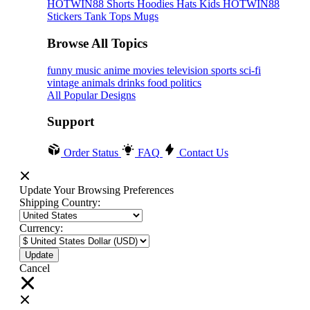
HOTWIN88
Shorts
Hoodies
Hats
Kids HOTWIN88
Stickers
Tank Tops
Mugs
Browse All Topics
funny
music
anime
movies
television
sports
sci-fi
vintage
animals
drinks
food
politics
All Popular Designs
Support
Order Status
FAQ
Contact Us
Update Your Browsing Preferences
Shipping Country:
Currency:
Cancel