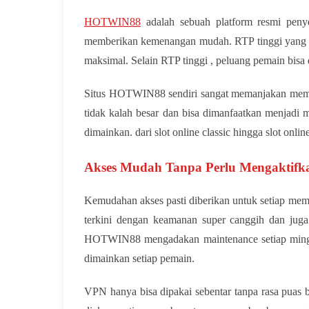
HOTWIN88
adalah sebuah platform resmi penye
memberikan kemenangan mudah. RTP tinggi yang b
maksimal. Selain RTP tinggi , peluang pemain bisa
Situs HOTWIN88 sendiri sangat memanjakan member s
tidak kalah besar dan bisa dimanfaatkan menjad
dimainkan. dari slot online classic hingga slot onlin
Akses Mudah Tanpa Perlu Mengaktifka
Kemudahan akses pasti diberikan untuk setiap memb
terkini dengan keamanan super canggih dan juga 
HOTWIN88 mengadakan maintenance setiap mingg
dimainkan setiap pemain.
VPN hanya bisa dipakai sebentar tanpa rasa puas