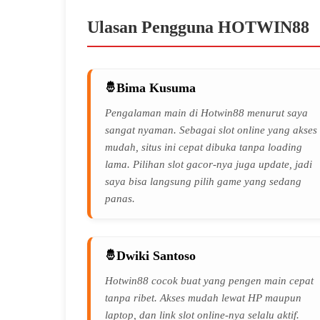
Ulasan Pengguna HOTWIN88
Bima Kusuma
Pengalaman main di Hotwin88 menurut saya
sangat nyaman. Sebagai slot online yang akses
mudah, situs ini cepat dibuka tanpa loading
lama. Pilihan slot gacor-nya juga update, jadi
saya bisa langsung pilih game yang sedang
panas.
Dwiki Santoso
Hotwin88 cocok buat yang pengen main cepat
tanpa ribet. Akses mudah lewat HP maupun
laptop, dan link slot online-nya selalu aktif.