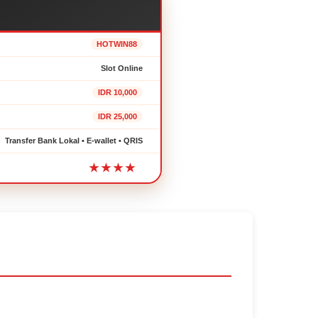
HOTWIN88
Slot Online
IDR 10,000
IDR 25,000
Transfer Bank Lokal • E-wallet • QRIS