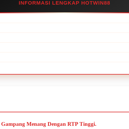
INFORMASI LENGKAP HOTWIN88
e Gampang Menang Dengan RTP Tinggi.