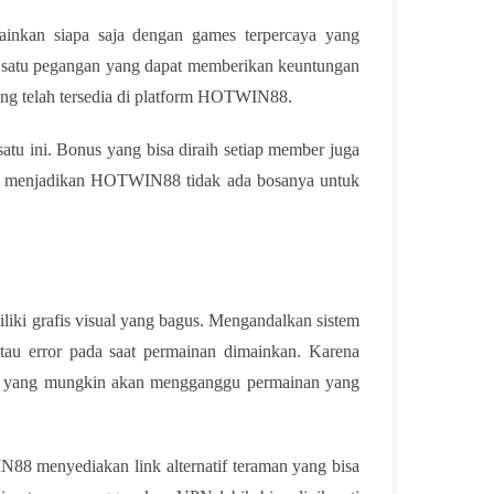
mainkan siapa saja dengan games terpercaya yang
 satu pegangan yang dapat memberikan keuntungan
yang telah tersedia di platform HOTWIN88.
atu ini. Bonus yang bisa diraih setiap member juga
kap menjadikan HOTWIN88 tidak ada bosanya untuk
liki grafis visual yang bagus. Mengandalkan sistem
atau error pada saat permainan dimainkan. Karena
g yang mungkin akan mengganggu permainan yang
88 menyediakan link alternatif teraman yang bisa