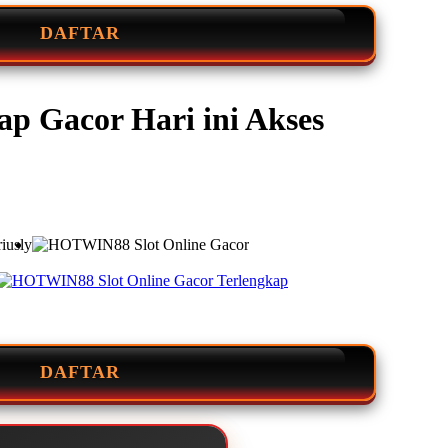
DAFTAR
ap Gacor Hari ini Akses
DAFTAR