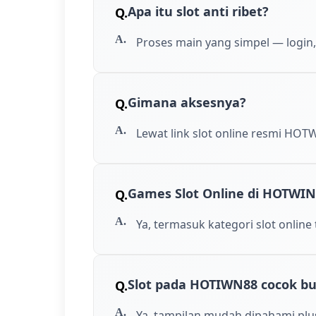
Apa itu slot anti ribet?
Proses main yang simpel — login, 
Gimana aksesnya?
Lewat link slot online resmi HO
Games Slot Online di HOTWIN
Ya, termasuk kategori slot online
Slot pada HOTIWN88 cocok bu
Ya, tampilan mudah dipahami plus