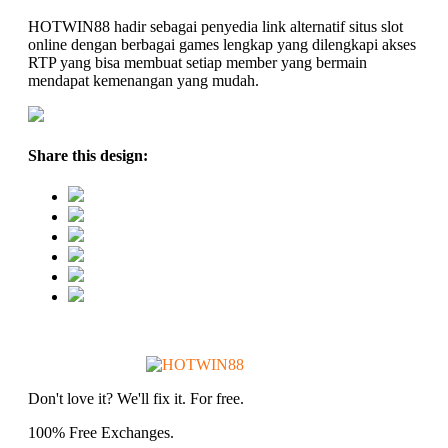
HOTWIN88 hadir sebagai penyedia link alternatif situs slot
online dengan berbagai games lengkap yang dilengkapi akses
RTP yang bisa membuat setiap member yang bermain
mendapat kemenangan yang mudah.
Share this design:
Don't love it? We'll fix it. For free.
100% Free Exchanges.