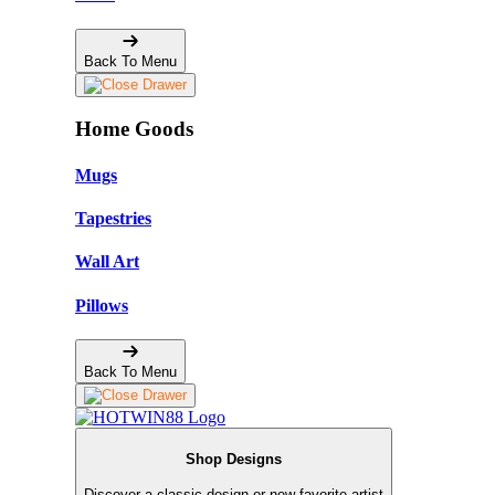
Back To Menu
Home Goods
Mugs
Tapestries
Wall Art
Pillows
Back To Menu
Shop Designs
Discover a classic design or new favorite artist