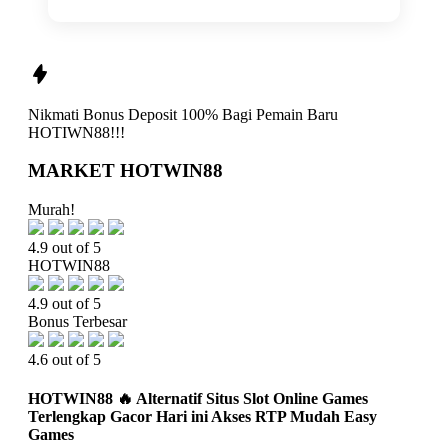
Nikmati
Bonus Deposit 100%
Bagi Pemain Baru
HOTIWN88!!!
MARKET HOTWIN88
Murah!
4.9 out of 5
HOTWIN88
4.9 out of 5
Bonus Terbesar
4.6 out of 5
HOTWIN88 🔥 Alternatif Situs Slot Online Games
Terlengkap Gacor Hari ini Akses RTP Mudah Easy
Games