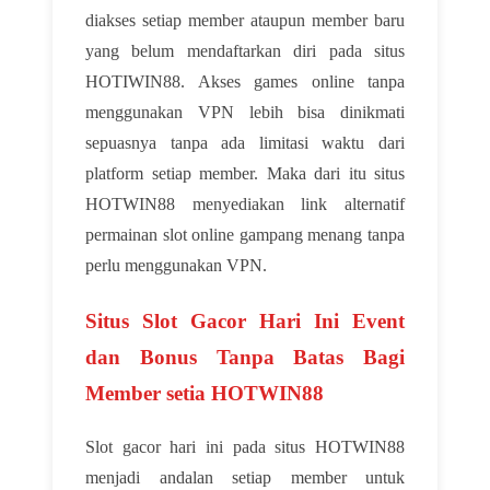
diakses setiap member ataupun member baru
yang belum mendaftarkan diri pada situs
HOTIWIN88. Akses games online tanpa
menggunakan VPN lebih bisa dinikmati
sepuasnya tanpa ada limitasi waktu dari
platform setiap member. Maka dari itu situs
HOTWIN88 menyediakan link alternatif
permainan slot online gampang menang tanpa
perlu menggunakan VPN.
Situs Slot Gacor Hari Ini Event
dan Bonus Tanpa Batas Bagi
Member setia HOTWIN88
Slot gacor hari ini pada situs HOTWIN88
menjadi andalan setiap member untuk