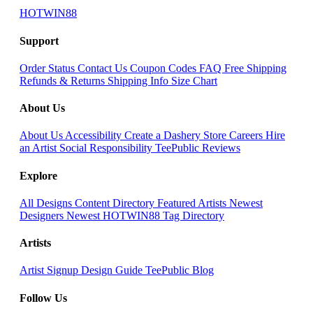
HOTWIN88
Support
Order Status
Contact Us
Coupon Codes
FAQ
Free Shipping
Refunds & Returns
Shipping Info
Size Chart
About Us
About Us
Accessibility
Create a Dashery Store
Careers
Hire
an Artist
Social Responsibility
TeePublic Reviews
Explore
All Designs
Content Directory
Featured Artists
Newest
Designers
Newest HOTWIN88
Tag Directory
Artists
Artist Signup
Design Guide
TeePublic Blog
Follow Us