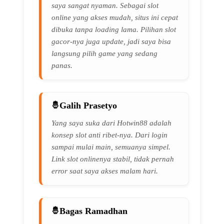
saya sangat nyaman. Sebagai slot
online yang akses mudah, situs ini cepat
dibuka tanpa loading lama. Pilihan slot
gacor-nya juga update, jadi saya bisa
langsung pilih game yang sedang
panas.
Galih Prasetyo
Yang saya suka dari Hotwin88 adalah
konsep slot anti ribet-nya. Dari login
sampai mulai main, semuanya simpel.
Link slot onlinenya stabil, tidak pernah
error saat saya akses malam hari.
Bagas Ramadhan