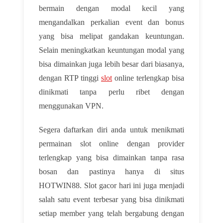
bermain dengan modal kecil yang
mengandalkan perkalian event dan bonus
yang bisa melipat gandakan keuntungan.
Selain meningkatkan keuntungan modal yang
bisa dimainkan juga lebih besar dari biasanya,
dengan RTP tinggi
slot
online terlengkap bisa
dinikmati tanpa perlu ribet dengan
menggunakan VPN.
Segera daftarkan diri anda untuk menikmati
permainan slot online dengan provider
terlengkap yang bisa dimainkan tanpa rasa
bosan dan pastinya hanya di situs
HOTWIN88. Slot gacor hari ini juga menjadi
salah satu event terbesar yang bisa dinikmati
setiap member yang telah bergabung dengan