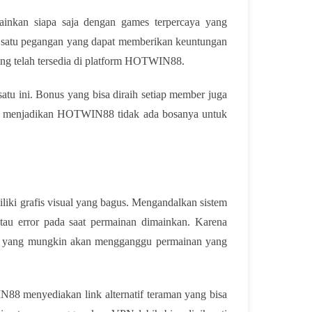
mainkan siapa saja dengan games terpercaya yang
 satu pegangan yang dapat memberikan keuntungan
yang telah tersedia di platform HOTWIN88.
atu ini. Bonus yang bisa diraih setiap member juga
kap menjadikan HOTWIN88 tidak ada bosanya untuk
liki grafis visual yang bagus. Mengandalkan sistem
atau error pada saat permainan dimainkan. Karena
g yang mungkin akan mengganggu permainan yang
88 menyediakan link alternatif teraman yang bisa