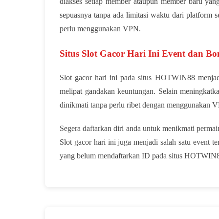
diakses setiap member ataupun member baru yan
sepuasnya tanpa ada limitasi waktu dari platform
perlu menggunakan VPN.
Situs Slot Gacor Hari Ini Event dan
Slot gacor hari ini pada situs HOTWIN88 menjad
melipat gandakan keuntungan. Selain meningkatka
dinikmati tanpa perlu ribet dengan menggunakan 
Segera daftarkan diri anda untuk menikmati permai
Slot gacor hari ini juga menjadi salah satu event
yang belum mendaftarkan ID pada situs HOTWIN88 b