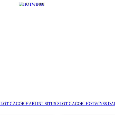
SLOT GACOR HARI INI
SITUS SLOT GACOR
HOTWIN88 DA