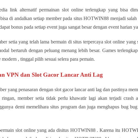
dia link alternatif permainan slot online terlengkap yang bisa di
isa di andalkan setiap member pada situs HOTWIN88 menjadi salah
 dapat bonus pada setiap event juga sangat besar dengan event harian 
etia yang telah lama bermain di situs terpercaya slot online yang s
i modal bertaruh dengan peluang menang lebih besar. Games terleng
e modern , tinggal pilih sesuai selera para pemain.
n VPN dan Slot Gacor Lancar Anti Lag
er yang penasaran dengan slot gacor lancar anti lag dan pastinya memi
ringan, member setia tidak perlu khawatir lagi akan terjadi crash 
unya demi memelihara situs program dan juga menghapus bug bu
 bermain slot online yang ada disitus HOTWIN88 . Karena itu HOTWIN