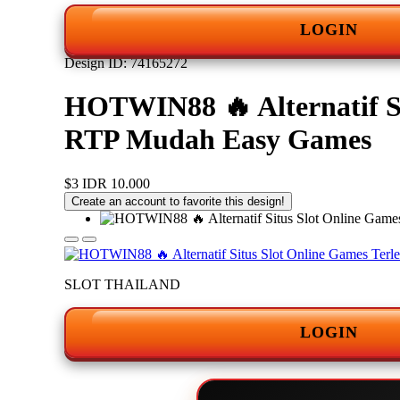
LOGIN
Design ID: 74165272
HOTWIN88 🔥 Alternatif Si
RTP Mudah Easy Games
$3
IDR 10.000
Create an account to favorite this design!
SLOT THAILAND
LOGIN