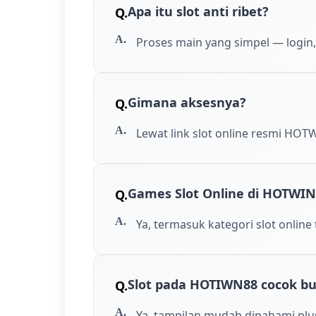
Apa itu slot anti ribet?
Proses main yang simpel — login, 
Gimana aksesnya?
Lewat link slot online resmi HO
Games Slot Online di HOTWIN
Ya, termasuk kategori slot online
Slot pada HOTIWN88 cocok bu
Ya, tampilan mudah dipahami plus