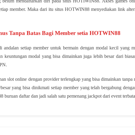
g belum mendaftarkan diri pada situs HOTIWIN88. Akses games onl
 setiap member. Maka dari itu situs HOTWIN88 menyediakan link alte
 Bonus Tanpa Batas Bagi Member setia HOTWIN88
i andalan setiap member untuk bermain dengan modal kecil yang m
n keuntungan modal yang bisa dimainkan juga lebih besar dari bias
VPN.
nan slot online dengan provider terlengkap yang bisa dimainkan tanp
 terbesar yang bisa dinikmati setiap member yang telah bergabung den
uruan daftar dan jadi salah satu pemenang jackpot dari event terb