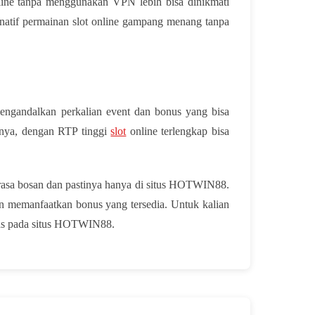
ine tanpa menggunakan VPN lebih bisa dinikmati
rnatif permainan slot online gampang menang tanpa
engandalkan perkalian event dan bonus yang bisa
anya, dengan RTP tinggi
slot
online terlengkap bisa
a rasa bosan dan pastinya hanya di situs HOTWIN88.
gan memanfaatkan bonus yang tersedia. Untuk kalian
atas pada situs HOTWIN88.