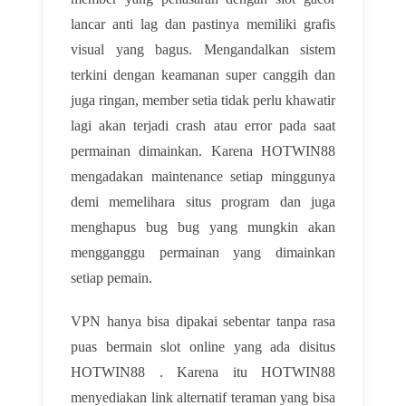
lancar anti lag dan pastinya memiliki grafis
visual yang bagus. Mengandalkan sistem
terkini dengan keamanan super canggih dan
juga ringan, member setia tidak perlu khawatir
lagi akan terjadi crash atau error pada saat
permainan dimainkan. Karena HOTWIN88
mengadakan maintenance setiap minggunya
demi memelihara situs program dan juga
menghapus bug bug yang mungkin akan
mengganggu permainan yang dimainkan
setiap pemain.
VPN hanya bisa dipakai sebentar tanpa rasa
puas bermain slot online yang ada disitus
HOTWIN88 . Karena itu HOTWIN88
menyediakan link alternatif teraman yang bisa