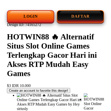
LOGIN
DAFTAR
Design ID: 74165272
HOTWIN88 🔥 Alternatif
Situs Slot Online Games
Terlengkap Gacor Hari ini
Akses RTP Mudah Easy
Games
$3
IDR 10.000
Create an account to favorite this design!