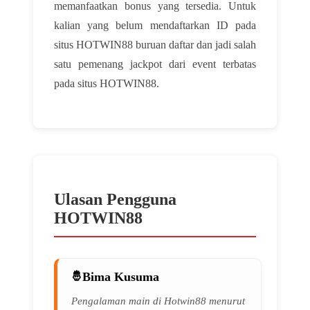
memanfaatkan bonus yang tersedia. Untuk
kalian yang belum mendaftarkan ID pada
situs HOTWIN88 buruan daftar dan jadi salah
satu pemenang jackpot dari event terbatas
pada situs HOTWIN88.
Ulasan Pengguna
HOTWIN88
Bima Kusuma
Pengalaman main di Hotwin88 menurut