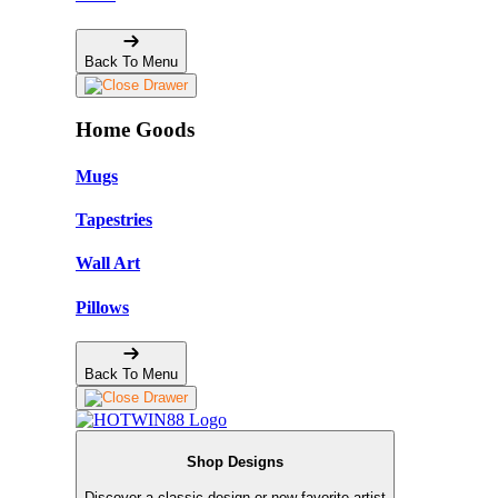
Back To Menu
Home Goods
Mugs
Tapestries
Wall Art
Pillows
Back To Menu
Shop Designs
Discover a classic design or new favorite artist