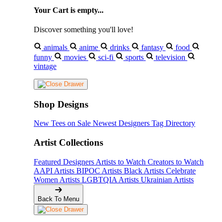
Your Cart is empty...
Discover something you'll love!
animals
anime
drinks
fantasy
food
funny
movies
sci-fi
sports
television
vintage
Shop Designs
New Tees on Sale
Newest Designers
Tag Directory
Artist Collections
Featured Designers
Artists to Watch
Creators to Watch
AAPI Artists
BIPOC Artists
Black Artists
Celebrate
Women Artists
LGBTQIA Artists
Ukrainian Artists
Back To Menu