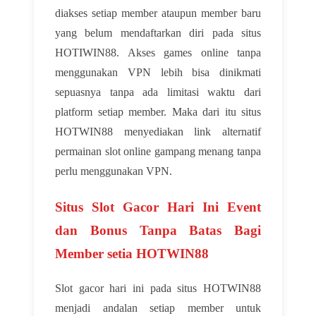
diakses setiap member ataupun member baru
yang belum mendaftarkan diri pada situs
HOTIWIN88. Akses games online tanpa
menggunakan VPN lebih bisa dinikmati
sepuasnya tanpa ada limitasi waktu dari
platform setiap member. Maka dari itu situs
HOTWIN88 menyediakan link alternatif
permainan slot online gampang menang tanpa
perlu menggunakan VPN.
Situs Slot Gacor Hari Ini Event
dan Bonus Tanpa Batas Bagi
Member setia HOTWIN88
Slot gacor hari ini pada situs HOTWIN88
menjadi andalan setiap member untuk