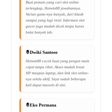
Buat pemain yang cari slot online
terlengkap, Hotwin88 jawabannya.
Varian game-nya banyak, dari klasik
sampai yang lagi viral. Informasi slot
gacor juga mudah dicek tanpa harus
buka banyak tab.
Dwiki Santoso
Hotwin88 cocok buat yang pengen main
cepat tanpa ribet. Akses mudah lewat
HP maupun laptop, dan link slot online-
nya selalu aktif. Saya sudah beberapa
kali dapat maxwin di sini.
Eko Permana