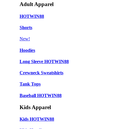
Adult Apparel
HOTWIN88
Shorts
New!
Hoodies
Long Sleeve HOTWIN88
Crewneck Sweatshirts
Tank Tops
Baseball HOTWIN88
Kids Apparel
Kids HOTWIN88