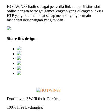
HOTWIN88 hadir sebagai penyedia link alternatif situs slot
online dengan berbagai games lengkap yang dilengkapi akses
RTP yang bisa membuat setiap member yang bermain
mendapat kemenangan yang mudah.
Share this design:
Don't love it? We'll fix it. For free.
100% Free Exchanges.