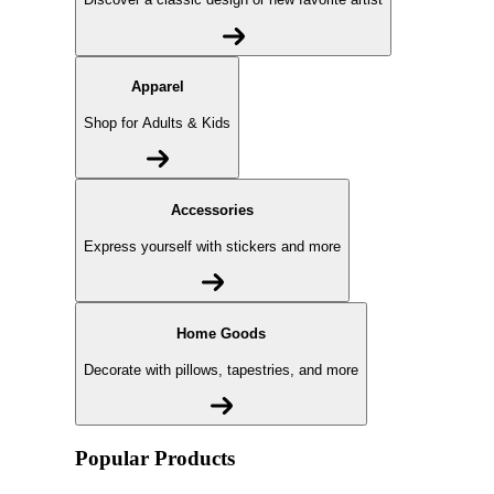
Apparel
Shop for Adults & Kids
Accessories
Express yourself with stickers and more
Home Goods
Decorate with pillows, tapestries, and more
Popular Products