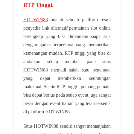
RTP Tinggi.
HOTWIN88
adalah sebuah platform resmi
penyedia link alternatif permainan slot online
terlengkap yang bisa dimainkan siapa saja
dengan games terpercaya yang memberikan
kemenangan mudah. RTP tinggi yang bisa di
andalkan setiap member pada situs
HOTWIN88 menjadi salah satu pegangan
yang dapat memberikan keuntungan
maksimal. Selain RTP tinggi , peluang pemain
bisa dapat bonus pada setiap event juga sangat
besar dengan event harian yang telah tersedia
di platform HOTWIN88.
Situs HOTWIN88 sendiri sangat memanjakan