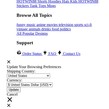
HOTWIN88
Shorts
Hoodies
Hats
Kids HOTWIN88
Stickers
Tank Tops
Mugs
Browse All Topics
funny
music
anime
movies
television
sports
sci-fi
vintage
animals
drinks
food
politics
All Popular Designs
Support
Order Status
FAQ
Contact Us
Update Your Browsing Preferences
Shipping Country:
Currency:
Cancel