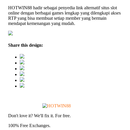
HOTWIN88 hadir sebagai penyedia link alternatif situs slot
online dengan berbagai games lengkap yang dilengkapi akses
RTP yang bisa membuat setiap member yang bermain
mendapat kemenangan yang mudah.
Share this design:
Don't love it? We'll fix it. For free.
100% Free Exchanges.