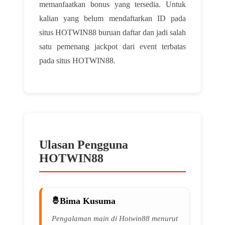
memanfaatkan bonus yang tersedia. Untuk
kalian yang belum mendaftarkan ID pada
situs HOTWIN88 buruan daftar dan jadi salah
satu pemenang jackpot dari event terbatas
pada situs HOTWIN88.
Ulasan Pengguna
HOTWIN88
Bima Kusuma
Pengalaman main di Hotwin88 menurut