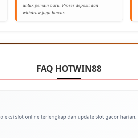
.
untuk pemain baru. Proses deposit dan
withdraw juga lancar.
FAQ HOTWIN88
koleksi slot online terlengkap dan update slot gacor harian.