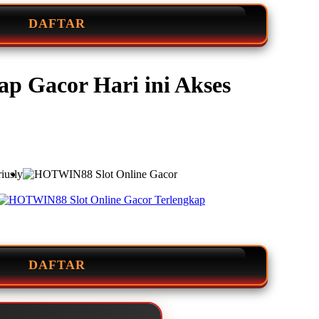
DAFTAR
ap Gacor Hari ini Akses
DAFTAR