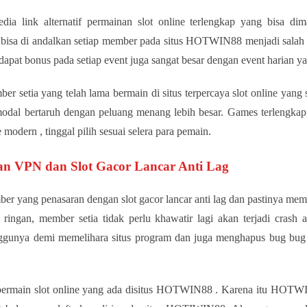
dia link alternatif permainan slot online terlengkap yang bisa di
isa di andalkan setiap member pada situs HOTWIN88 menjadi salah
 dapat bonus pada setiap event juga sangat besar dengan event harian 
etia yang telah lama bermain di situs terpercaya slot online yang s
i modal bertaruh dengan peluang menang lebih besar. Games terleng
e modern , tinggal pilih sesuai selera para pemain.
n VPN dan Slot Gacor Lancar Anti Lag
er yang penasaran dengan slot gacor lancar anti lag dan pastinya memi
ringan, member setia tidak perlu khawatir lagi akan terjadi crash 
unya demi memelihara situs program dan juga menghapus bug bu
 bermain slot online yang ada disitus HOTWIN88 . Karena itu HOTWIN