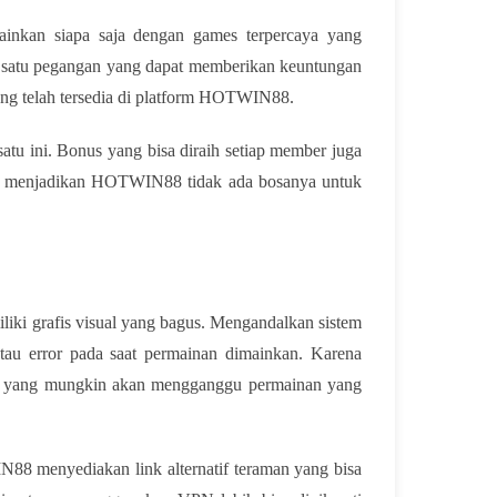
mainkan siapa saja dengan games terpercaya yang
 satu pegangan yang dapat memberikan keuntungan
yang telah tersedia di platform HOTWIN88.
atu ini. Bonus yang bisa diraih setiap member juga
kap menjadikan HOTWIN88 tidak ada bosanya untuk
liki grafis visual yang bagus. Mengandalkan sistem
atau error pada saat permainan dimainkan. Karena
g yang mungkin akan mengganggu permainan yang
88 menyediakan link alternatif teraman yang bisa