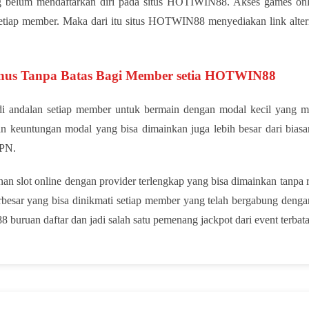
g belum mendaftarkan diri pada situs HOTIWIN88. Akses games onl
 setiap member. Maka dari itu situs HOTWIN88 menyediakan link alte
 Bonus Tanpa Batas Bagi Member setia HOTWIN88
i andalan setiap member untuk bermain dengan modal kecil yang m
n keuntungan modal yang bisa dimainkan juga lebih besar dari bias
VPN.
nan slot online dengan provider terlengkap yang bisa dimainkan tanp
 terbesar yang bisa dinikmati setiap member yang telah bergabung den
uruan daftar dan jadi salah satu pemenang jackpot dari event terb