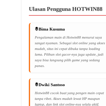
Ulasan Pengguna HOTWIN88
Bima Kusuma
Pengalaman main di Hotwin88 menurut saya
sangat nyaman. Sebagai slot online yang akses
mudah, situs ini cepat dibuka tanpa loading
lama. Pilihan slot gacor-nya juga update, jadi
saya bisa langsung pilih game yang sedang
panas.
Dwiki Santoso
Hotwin88 cocok buat yang pengen main cepat
tanpa ribet. Akses mudah lewat HP maupun
laptop, dan link slot online-nya selalu aktif.