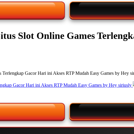
tus Slot Online Games Terlengk