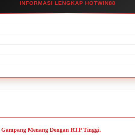
INFORMASI LENGKAP HOTWIN88
e Gampang Menang Dengan RTP Tinggi.