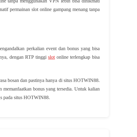
ine tanpa menggunakan VPN lebih bisa dinikmati
rnatif permainan slot online gampang menang tanpa
engandalkan perkalian event dan bonus yang bisa
anya, dengan RTP tinggi
slot
online terlengkap bisa
a rasa bosan dan pastinya hanya di situs HOTWIN88.
gan memanfaatkan bonus yang tersedia. Untuk kalian
atas pada situs HOTWIN88.