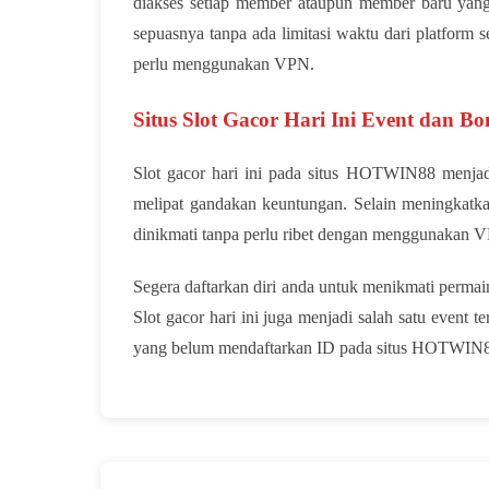
diakses setiap member ataupun member baru yan
sepuasnya tanpa ada limitasi waktu dari platform
perlu menggunakan VPN.
Situs Slot Gacor Hari Ini Event dan
Slot gacor hari ini pada situs HOTWIN88 menjad
melipat gandakan keuntungan. Selain meningkatka
dinikmati tanpa perlu ribet dengan menggunakan 
Segera daftarkan diri anda untuk menikmati permai
Slot gacor hari ini juga menjadi salah satu event
yang belum mendaftarkan ID pada situs HOTWIN88 b