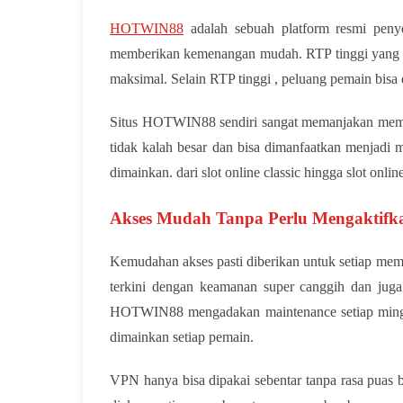
HOTWIN88
adalah sebuah platform resmi penye
memberikan kemenangan mudah. RTP tinggi yang b
maksimal. Selain RTP tinggi , peluang pemain bisa
Situs HOTWIN88 sendiri sangat memanjakan member s
tidak kalah besar dan bisa dimanfaatkan menjad
dimainkan. dari slot online classic hingga slot onlin
Akses Mudah Tanpa Perlu Mengaktifka
Kemudahan akses pasti diberikan untuk setiap memb
terkini dengan keamanan super canggih dan juga 
HOTWIN88 mengadakan maintenance setiap mingg
dimainkan setiap pemain.
VPN hanya bisa dipakai sebentar tanpa rasa puas