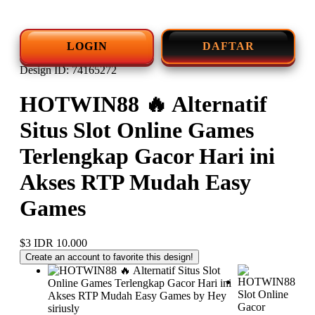
LOGIN
DAFTAR
Design ID: 74165272
HOTWIN88 🔥 Alternatif
Situs Slot Online Games
Terlengkap Gacor Hari ini
Akses RTP Mudah Easy
Games
$3
IDR 10.000
Create an account to favorite this design!