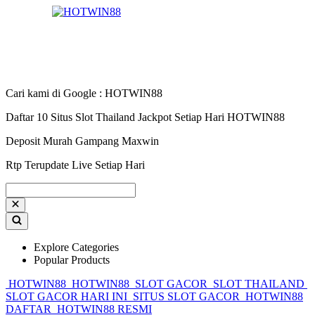
Cari kami di Google : HOTWIN88
Daftar 10 Situs Slot Thailand Jackpot Setiap Hari HOTWIN88
Deposit Murah Gampang Maxwin
Rtp Terupdate Live Setiap Hari
Explore Categories
Popular Products
HOTWIN88
HOTWIN88
SLOT GACOR
SLOT THAILAND
SLOT GACOR HARI INI
SITUS SLOT GACOR
HOTWIN88
DAFTAR
HOTWIN88 RESMI