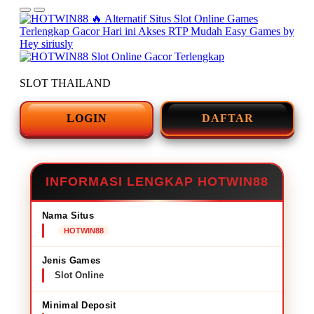
SLOT THAILAND
LOGIN
DAFTAR
INFORMASI LENGKAP HOTWIN88
Nama Situs
HOTWIN88
Jenis Games
Slot Online
Minimal Deposit