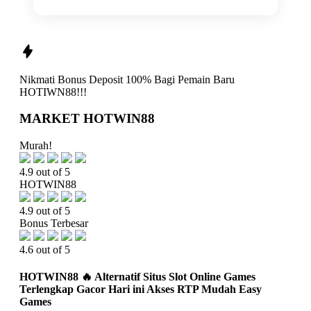
Nikmati
Bonus Deposit 100%
Bagi Pemain Baru
HOTIWN88!!!
MARKET HOTWIN88
Murah!
4.9 out of 5
HOTWIN88
4.9 out of 5
Bonus Terbesar
4.6 out of 5
HOTWIN88 🔥 Alternatif Situs Slot Online Games
Terlengkap Gacor Hari ini Akses RTP Mudah Easy
Games