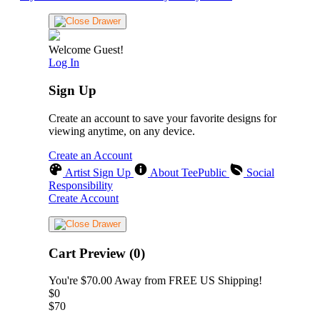
Welcome Guest!
Log In
Sign Up
Create an account to save your favorite designs for
viewing anytime, on any device.
Create an Account
Artist Sign Up
About TeePublic
Social
Responsibility
Create Account
Cart Preview (0)
You're
$70.00
Away from
FREE US Shipping!
$0
$70