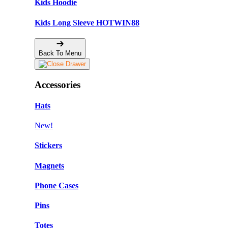
Kids Hoodie
Kids Long Sleeve HOTWIN88
Back To Menu
Accessories
Hats
New!
Stickers
Magnets
Phone Cases
Pins
Totes