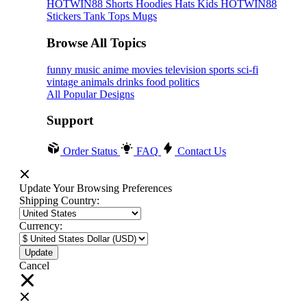
HOTWIN88
Shorts
Hoodies
Hats
Kids HOTWIN88
Stickers
Tank Tops
Mugs
Browse All Topics
funny
music
anime
movies
television
sports
sci-fi
vintage
animals
drinks
food
politics
All Popular Designs
Support
Order Status
FAQ
Contact Us
Update Your Browsing Preferences
Shipping Country:
Currency:
Cancel