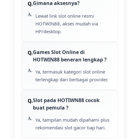
Gimana aksesnya?
Lewat link slot online resmi
HOTWIN88, akses mudah via
HP/desktop.
Games Slot Online di
HOTWIN88 beneran lengkap ?
Ya, termasuk kategori slot online
terlengkap dari berbagai provider.
Slot pada HOTIWN88 cocok
buat pemula ?
Ya, tampilan mudah dipahami plus
rekomendasi slot gacor tiap hari.