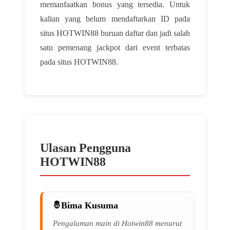
memanfaatkan bonus yang tersedia. Untuk
kalian yang belum mendaftarkan ID pada
situs HOTWIN88 buruan daftar dan jadi salah
satu pemenang jackpot dari event terbatas
pada situs HOTWIN88.
Ulasan Pengguna
HOTWIN88
Bima Kusuma
Pengalaman main di Hotwin88 menurut