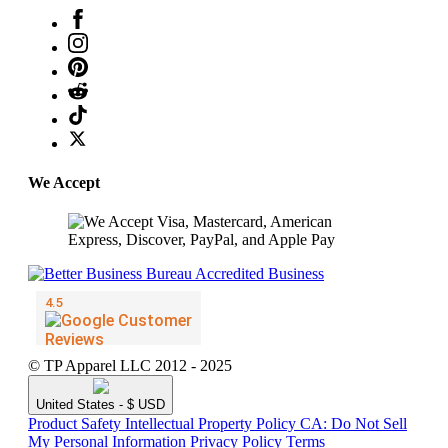
We Accept
© TP Apparel LLC 2012 - 2025
United States - $ USD
Product Safety
Intellectual Property Policy
CA: Do Not Sell
My Personal Information
Privacy Policy
Terms