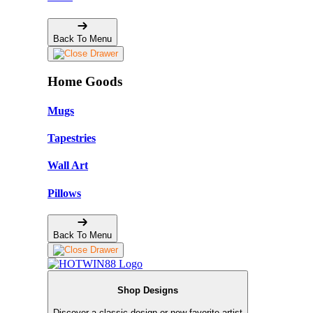
Back To Menu
Home Goods
Mugs
Tapestries
Wall Art
Pillows
Back To Menu
Shop Designs
Discover a classic design or new favorite artist