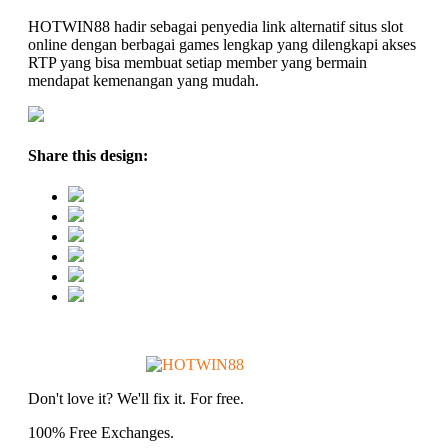
HOTWIN88 hadir sebagai penyedia link alternatif situs slot
online dengan berbagai games lengkap yang dilengkapi akses
RTP yang bisa membuat setiap member yang bermain
mendapat kemenangan yang mudah.
Share this design:
Don't love it? We'll fix it. For free.
100% Free Exchanges.