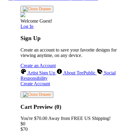
Welcome Guest!
Log In
Sign Up
Create an account to save your favorite designs for
viewing anytime, on any device.
Create an Account
Artist Sign Up
About TeePublic
Social
Responsibility
Create Account
Cart Preview (0)
You're
$70.00
Away from
FREE US Shipping!
$0
$70