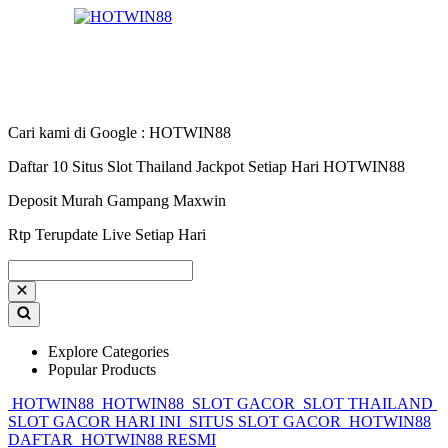
Cari kami di Google : HOTWIN88
Daftar 10 Situs Slot Thailand Jackpot Setiap Hari HOTWIN88
Deposit Murah Gampang Maxwin
Rtp Terupdate Live Setiap Hari
Explore Categories
Popular Products
HOTWIN88
HOTWIN88
SLOT GACOR
SLOT THAILAND
SLOT GACOR HARI INI
SITUS SLOT GACOR
HOTWIN88
DAFTAR
HOTWIN88 RESMI