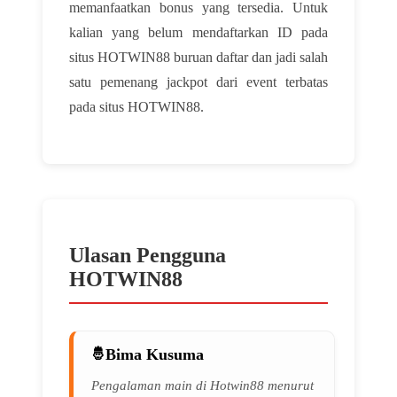
memanfaatkan bonus yang tersedia. Untuk
kalian yang belum mendaftarkan ID pada
situs HOTWIN88 buruan daftar dan jadi salah
satu pemenang jackpot dari event terbatas
pada situs HOTWIN88.
Ulasan Pengguna
HOTWIN88
Bima Kusuma
Pengalaman main di Hotwin88 menurut