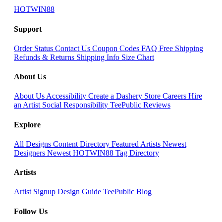
HOTWIN88
Support
Order Status
Contact Us
Coupon Codes
FAQ
Free Shipping
Refunds & Returns
Shipping Info
Size Chart
About Us
About Us
Accessibility
Create a Dashery Store
Careers
Hire
an Artist
Social Responsibility
TeePublic Reviews
Explore
All Designs
Content Directory
Featured Artists
Newest
Designers
Newest HOTWIN88
Tag Directory
Artists
Artist Signup
Design Guide
TeePublic Blog
Follow Us