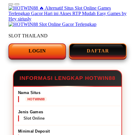
SLOT THAILAND
LOGIN
DAFTAR
INFORMASI LENGKAP HOTWIN88
Nama Situs
HOTWIN88
Jenis Games
Slot Online
Minimal Deposit