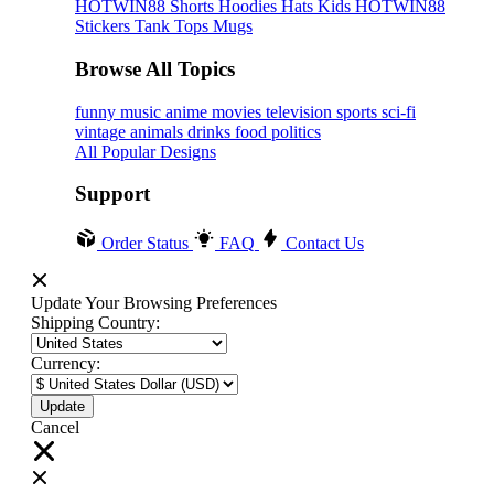
HOTWIN88
Shorts
Hoodies
Hats
Kids HOTWIN88
Stickers
Tank Tops
Mugs
Browse All Topics
funny
music
anime
movies
television
sports
sci-fi
vintage
animals
drinks
food
politics
All Popular Designs
Support
Order Status
FAQ
Contact Us
Update Your Browsing Preferences
Shipping Country:
Currency:
Cancel