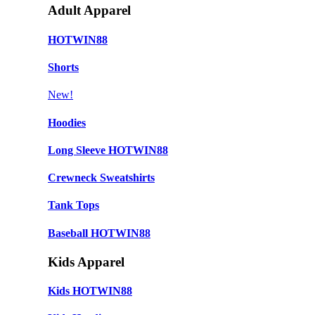
Adult Apparel
HOTWIN88
Shorts
New!
Hoodies
Long Sleeve HOTWIN88
Crewneck Sweatshirts
Tank Tops
Baseball HOTWIN88
Kids Apparel
Kids HOTWIN88