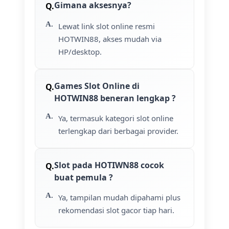
Gimana aksesnya?
Lewat link slot online resmi
HOTWIN88, akses mudah via
HP/desktop.
Games Slot Online di
HOTWIN88 beneran lengkap ?
Ya, termasuk kategori slot online
terlengkap dari berbagai provider.
Slot pada HOTIWN88 cocok
buat pemula ?
Ya, tampilan mudah dipahami plus
rekomendasi slot gacor tiap hari.