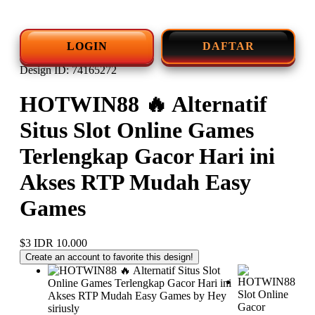
LOGIN
DAFTAR
Design ID: 74165272
HOTWIN88 🔥 Alternatif
Situs Slot Online Games
Terlengkap Gacor Hari ini
Akses RTP Mudah Easy
Games
$3
IDR 10.000
Create an account to favorite this design!