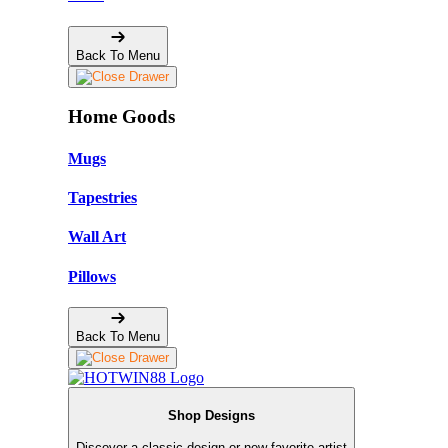
Back To Menu
Home Goods
Mugs
Tapestries
Wall Art
Pillows
Back To Menu
Shop Designs
Discover a classic design or new favorite artist