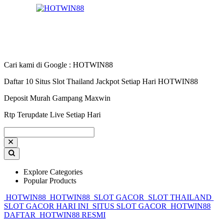
Cari kami di Google : HOTWIN88
Daftar 10 Situs Slot Thailand Jackpot Setiap Hari HOTWIN88
Deposit Murah Gampang Maxwin
Rtp Terupdate Live Setiap Hari
Explore Categories
Popular Products
HOTWIN88
HOTWIN88
SLOT GACOR
SLOT THAILAND
SLOT GACOR HARI INI
SITUS SLOT GACOR
HOTWIN88
DAFTAR
HOTWIN88 RESMI