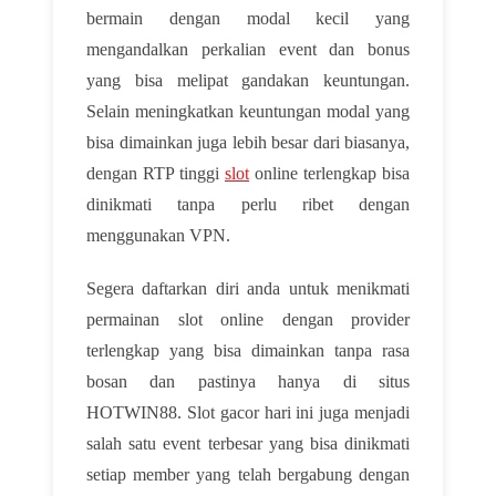
bermain dengan modal kecil yang
mengandalkan perkalian event dan bonus
yang bisa melipat gandakan keuntungan.
Selain meningkatkan keuntungan modal yang
bisa dimainkan juga lebih besar dari biasanya,
dengan RTP tinggi
slot
online terlengkap bisa
dinikmati tanpa perlu ribet dengan
menggunakan VPN.
Segera daftarkan diri anda untuk menikmati
permainan slot online dengan provider
terlengkap yang bisa dimainkan tanpa rasa
bosan dan pastinya hanya di situs
HOTWIN88. Slot gacor hari ini juga menjadi
salah satu event terbesar yang bisa dinikmati
setiap member yang telah bergabung dengan