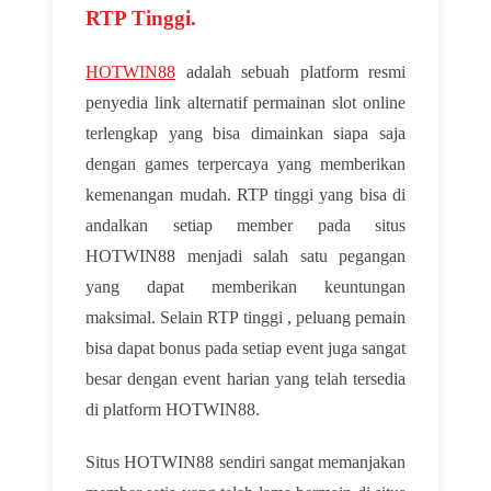
RTP Tinggi.
HOTWIN88
adalah sebuah platform resmi
penyedia link alternatif permainan slot online
terlengkap yang bisa dimainkan siapa saja
dengan games terpercaya yang memberikan
kemenangan mudah. RTP tinggi yang bisa di
andalkan setiap member pada situs
HOTWIN88 menjadi salah satu pegangan
yang dapat memberikan keuntungan
maksimal. Selain RTP tinggi , peluang pemain
bisa dapat bonus pada setiap event juga sangat
besar dengan event harian yang telah tersedia
di platform HOTWIN88.
Situs HOTWIN88 sendiri sangat memanjakan