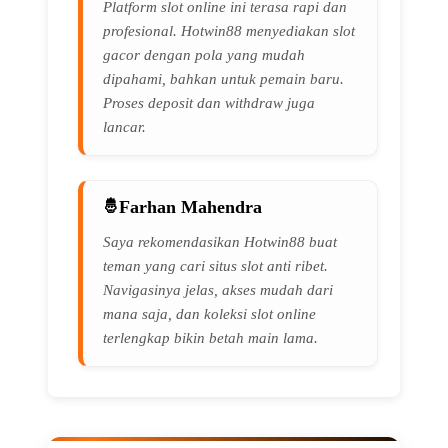
Platform slot online ini terasa rapi dan
profesional. Hotwin88 menyediakan slot
gacor dengan pola yang mudah
dipahami, bahkan untuk pemain baru.
Proses deposit dan withdraw juga
lancar.
Farhan Mahendra
Saya rekomendasikan Hotwin88 buat
teman yang cari situs slot anti ribet.
Navigasinya jelas, akses mudah dari
mana saja, dan koleksi slot online
terlengkap bikin betah main lama.