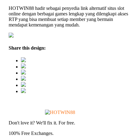
HOTWIN88 hadir sebagai penyedia link alternatif situs slot
online dengan berbagai games lengkap yang dilengkapi akses
RTP yang bisa membuat setiap member yang bermain
mendapat kemenangan yang mudah.
Share this design:
Don't love it? We'll fix it. For free.
100% Free Exchanges.