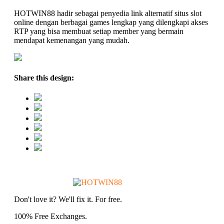
HOTWIN88 hadir sebagai penyedia link alternatif situs slot
online dengan berbagai games lengkap yang dilengkapi akses
RTP yang bisa membuat setiap member yang bermain
mendapat kemenangan yang mudah.
Share this design:
Don't love it? We'll fix it. For free.
100% Free Exchanges.