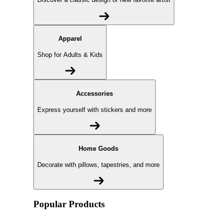
Apparel
Shop for Adults & Kids
Accessories
Express yourself with stickers and more
Home Goods
Decorate with pillows, tapestries, and more
Popular Products