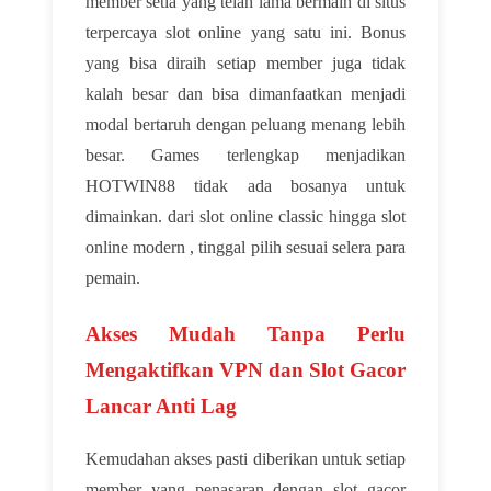
member setia yang telah lama bermain di situs
terpercaya slot online yang satu ini. Bonus
yang bisa diraih setiap member juga tidak
kalah besar dan bisa dimanfaatkan menjadi
modal bertaruh dengan peluang menang lebih
besar. Games terlengkap menjadikan
HOTWIN88 tidak ada bosanya untuk
dimainkan. dari slot online classic hingga slot
online modern , tinggal pilih sesuai selera para
pemain.
Akses Mudah Tanpa Perlu
Mengaktifkan VPN dan Slot Gacor
Lancar Anti Lag
Kemudahan akses pasti diberikan untuk setiap
member yang penasaran dengan slot gacor