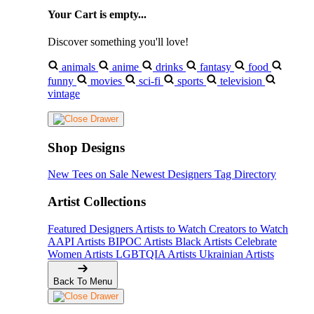
Your Cart is empty...
Discover something you'll love!
animals
anime
drinks
fantasy
food
funny
movies
sci-fi
sports
television
vintage
Shop Designs
New Tees on Sale
Newest Designers
Tag Directory
Artist Collections
Featured Designers
Artists to Watch
Creators to Watch
AAPI Artists
BIPOC Artists
Black Artists
Celebrate
Women Artists
LGBTQIA Artists
Ukrainian Artists
Back To Menu