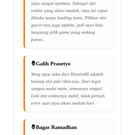
saya sangat nyaman. Sebagai slot
online yang akses mudah, situs ini cepat
dibuka tanpa loading lama. Pilihan slot
gacor-nya juga update, jadi saya bisa
langsung pilih game yang sedang
panas.
Galih Prasetyo
Yang saya suka dari Hotwin88 adalah
konsep slot anti ribet-nya. Dari login
sampai mulai main, semuanya simpel.
Link slot onlinenya stabil, tidak pernah
error saat saya akses malam hari.
Bagas Ramadhan