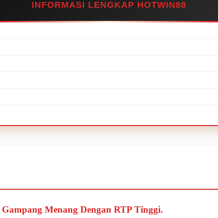
INFORMASI LENGKAP HOTWIN88
e Gampang Menang Dengan RTP Tinggi.