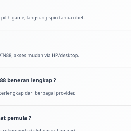
pilih game, langsung spin tanpa ribet.
TWIN88, akses mudah via HP/desktop.
88 beneran lengkap ?
 terlengkap dari berbagai provider.
at pemula ?
 rekomendasi slot gacor tiap hari.