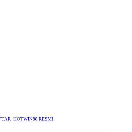
FTAR
HOTWIN88 RESMI