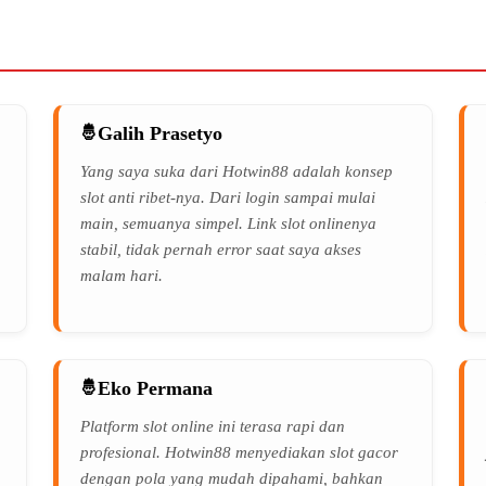
Galih Prasetyo
Yang saya suka dari Hotwin88 adalah konsep
slot anti ribet-nya. Dari login sampai mulai
main, semuanya simpel. Link slot onlinenya
stabil, tidak pernah error saat saya akses
malam hari.
Eko Permana
Platform slot online ini terasa rapi dan
profesional. Hotwin88 menyediakan slot gacor
dengan pola yang mudah dipahami, bahkan