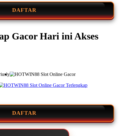
DAFTAR
ap Gacor Hari ini Akses
DAFTAR