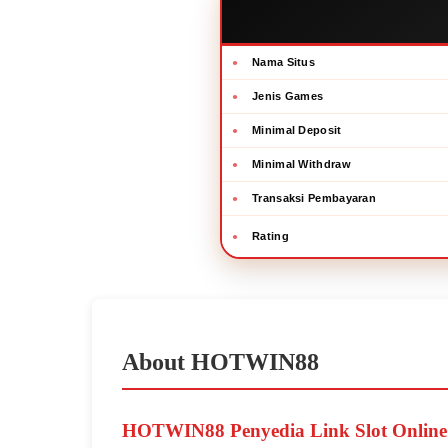
Nama Situs
Jenis Games
Minimal Deposit
Minimal Withdraw
Transaksi Pembayaran
Rating
About HOTWIN88
HOTWIN88 Penyedia Link Slot Onlin