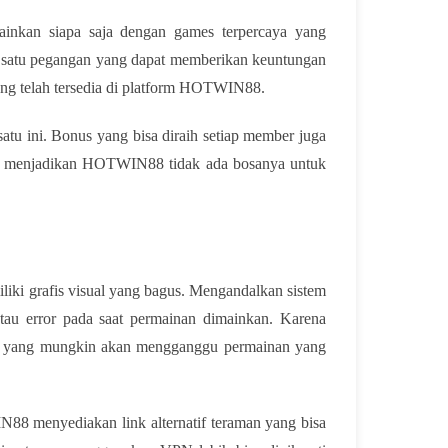
mainkan siapa saja dengan games terpercaya yang
 satu pegangan yang dapat memberikan keuntungan
yang telah tersedia di platform HOTWIN88.
atu ini. Bonus yang bisa diraih setiap member juga
kap menjadikan HOTWIN88 tidak ada bosanya untuk
liki grafis visual yang bagus. Mengandalkan sistem
atau error pada saat permainan dimainkan. Karena
g yang mungkin akan mengganggu permainan yang
88 menyediakan link alternatif teraman yang bisa