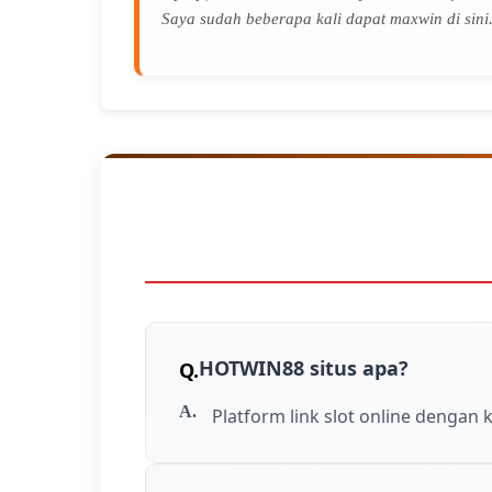
Saya sudah beberapa kali dapat maxwin di sini
HOTWIN88 situs apa?
Platform link slot online dengan 