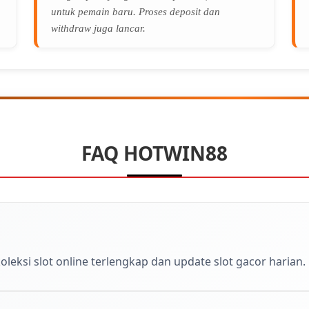
.
untuk pemain baru. Proses deposit dan
withdraw juga lancar.
FAQ HOTWIN88
koleksi slot online terlengkap dan update slot gacor harian.