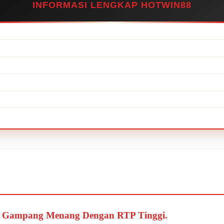
INFORMASI LENGKAP HOTWIN88
e Gampang Menang Dengan RTP Tinggi.