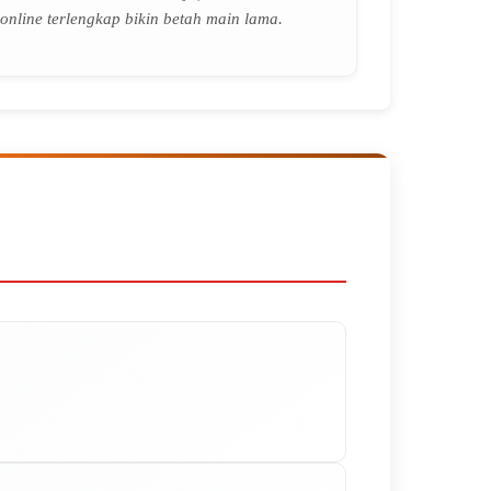
online terlengkap bikin betah main lama.