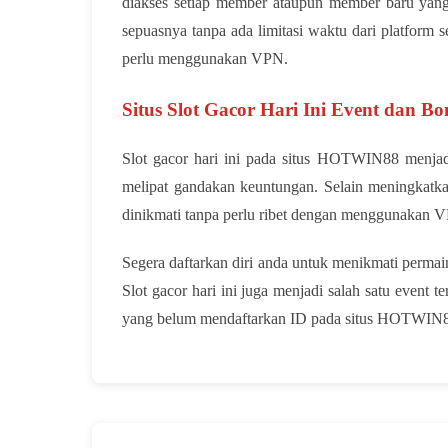
diakses setiap member ataupun member baru yan
sepuasnya tanpa ada limitasi waktu dari platform
perlu menggunakan VPN.
Situs Slot Gacor Hari Ini Event dan
Slot gacor hari ini pada situs HOTWIN88 menjad
melipat gandakan keuntungan. Selain meningkatka
dinikmati tanpa perlu ribet dengan menggunakan 
Segera daftarkan diri anda untuk menikmati permai
Slot gacor hari ini juga menjadi salah satu event
yang belum mendaftarkan ID pada situs HOTWIN88 b