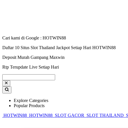
Cari kami di Google : HOTWIN88
Daftar 10 Situs Slot Thailand Jackpot Setiap Hari HOTWIN88
Deposit Murah Gampang Maxwin
Rtp Terupdate Live Setiap Hari
Explore Categories
Popular Products
HOTWIN88
HOTWIN88
SLOT GACOR
SLOT THAILAND