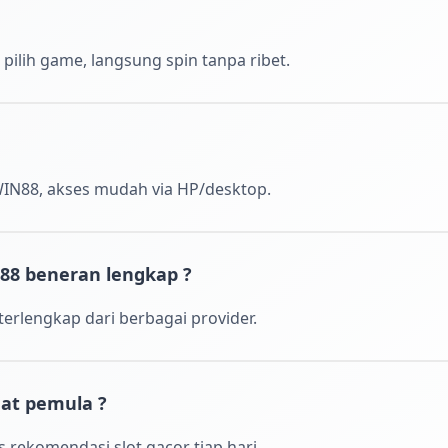
pilih game, langsung spin tanpa ribet.
TWIN88, akses mudah via HP/desktop.
88 beneran lengkap ?
 terlengkap dari berbagai provider.
at pemula ?
 rekomendasi slot gacor tiap hari.