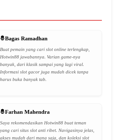
Bagas Ramadhan
Buat pemain yang cari slot online terlengkap,
Hotwin88 jawabannya. Varian game-nya
banyak, dari klasik sampai yang lagi viral.
Informasi slot gacor juga mudah dicek tanpa
harus buka banyak tab.
Farhan Mahendra
Saya rekomendasikan Hotwin88 buat teman
yang cari situs slot anti ribet. Navigasinya jelas,
akses mudah dari mana saja, dan koleksi slot