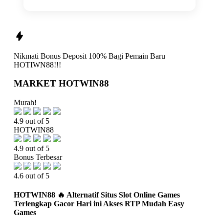
Nikmati
Bonus Deposit 100%
Bagi Pemain Baru
HOTIWN88!!!
MARKET HOTWIN88
Murah!
4.9 out of 5
HOTWIN88
4.9 out of 5
Bonus Terbesar
4.6 out of 5
HOTWIN88 🔥 Alternatif Situs Slot Online Games
Terlengkap Gacor Hari ini Akses RTP Mudah Easy
Games