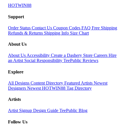
HOTWIN88
Support
Order Status
Contact Us
Coupon Codes
FAQ
Free Shipping
Refunds & Returns
Shipping Info
Size Chart
About Us
About Us
Accessibility
Create a Dashery Store
Careers
Hire
an Artist
Social Responsibility
TeePublic Reviews
Explore
All Designs
Content Directory
Featured Artists
Newest
Designers
Newest HOTWIN88
Tag Directory
Artists
Artist Signup
Design Guide
TeePublic Blog
Follow Us