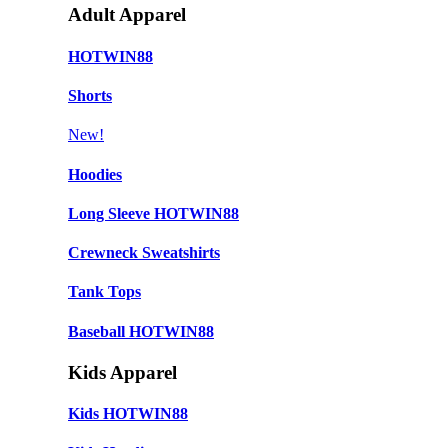
Adult Apparel
HOTWIN88
Shorts
New!
Hoodies
Long Sleeve HOTWIN88
Crewneck Sweatshirts
Tank Tops
Baseball HOTWIN88
Kids Apparel
Kids HOTWIN88