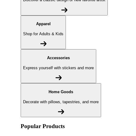
Apparel
Shop for Adults & Kids
Accessories
Express yourself with stickers and more
Home Goods
Decorate with pillows, tapestries, and more
Popular Products