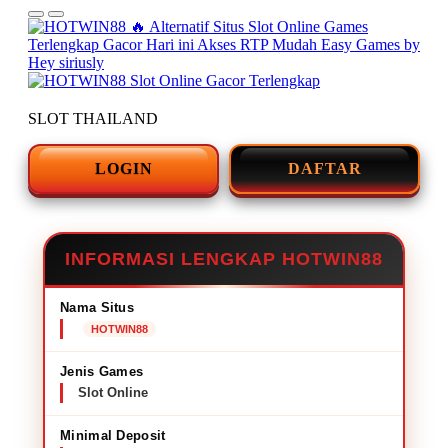
SLOT THAILAND
LOGIN
DAFTAR
INFORMASI LENGKAP HOTWIN88
Nama Situs
HOTWIN88
Jenis Games
Slot Online
Minimal Deposit