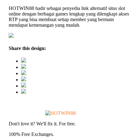
HOTWIN88 hadir sebagai penyedia link alternatif situs slot
online dengan berbagai games lengkap yang dilengkapi akses
RTP yang bisa membuat setiap member yang bermain
mendapat kemenangan yang mudah.
Share this design:
Don't love it? We'll fix it. For free.
100% Free Exchanges.