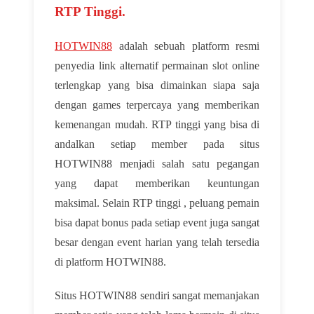
RTP Tinggi.
HOTWIN88
adalah sebuah platform resmi
penyedia link alternatif permainan slot online
terlengkap yang bisa dimainkan siapa saja
dengan games terpercaya yang memberikan
kemenangan mudah. RTP tinggi yang bisa di
andalkan setiap member pada situs
HOTWIN88 menjadi salah satu pegangan
yang dapat memberikan keuntungan
maksimal. Selain RTP tinggi , peluang pemain
bisa dapat bonus pada setiap event juga sangat
besar dengan event harian yang telah tersedia
di platform HOTWIN88.
Situs HOTWIN88 sendiri sangat memanjakan