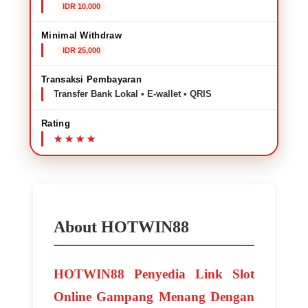
IDR 10,000
Minimal Withdraw
IDR 25,000
Transaksi Pembayaran
Transfer Bank Lokal • E-wallet • QRIS
Rating
About HOTWIN88
HOTWIN88 Penyedia Link Slot
Online Gampang Menang Dengan