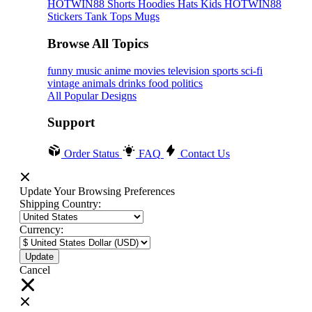
HOTWIN88
Shorts
Hoodies
Hats
Kids HOTWIN88
Stickers
Tank Tops
Mugs
Browse All Topics
funny
music
anime
movies
television
sports
sci-fi
vintage
animals
drinks
food
politics
All Popular Designs
Support
Order Status
FAQ
Contact Us
Update Your Browsing Preferences
Shipping Country:
Currency:
Cancel