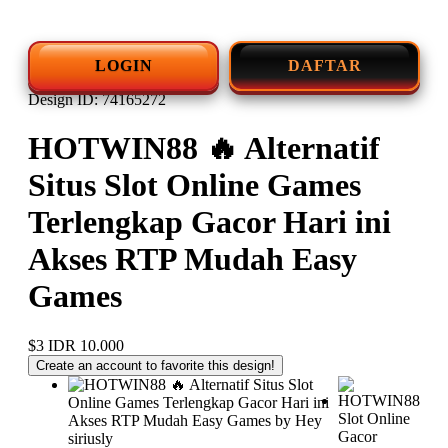
LOGIN
DAFTAR
Design ID: 74165272
HOTWIN88 🔥 Alternatif
Situs Slot Online Games
Terlengkap Gacor Hari ini
Akses RTP Mudah Easy
Games
$3
IDR 10.000
Create an account to favorite this design!