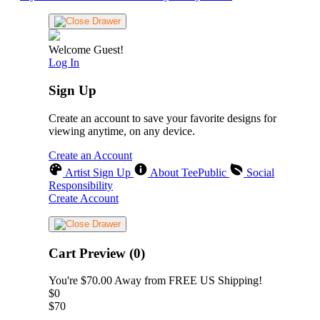
Welcome Guest!
Log In
Sign Up
Create an account to save your favorite designs for
viewing anytime, on any device.
Create an Account
Artist Sign Up
About TeePublic
Social
Responsibility
Create Account
Cart Preview (0)
You're
$70.00
Away from
FREE US Shipping!
$0
$70