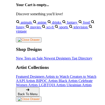
Your Cart is empty...
Discover something you'll love!
animals
anime
drinks
fantasy
food
funny
movies
sci-fi
sports
television
vintage
Shop Designs
New Tees on Sale
Newest Designers
Tag Directory
Artist Collections
Featured Designers
Artists to Watch
Creators to Watch
AAPI Artists
BIPOC Artists
Black Artists
Celebrate
Women Artists
LGBTQIA Artists
Ukrainian Artists
Back To Menu