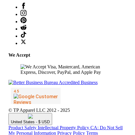
We Accept
© TP Apparel LLC 2012 - 2025
United States - $ USD
Product Safety
Intellectual Property Policy
CA: Do Not Sell
My Personal Information
Privacy Policy
Terms