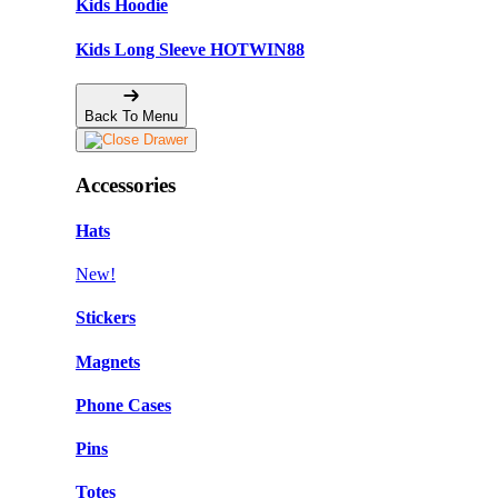
Kids Hoodie
Kids Long Sleeve HOTWIN88
Back To Menu
Accessories
Hats
New!
Stickers
Magnets
Phone Cases
Pins
Totes