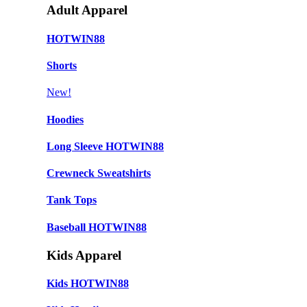
Adult Apparel
HOTWIN88
Shorts
New!
Hoodies
Long Sleeve HOTWIN88
Crewneck Sweatshirts
Tank Tops
Baseball HOTWIN88
Kids Apparel
Kids HOTWIN88