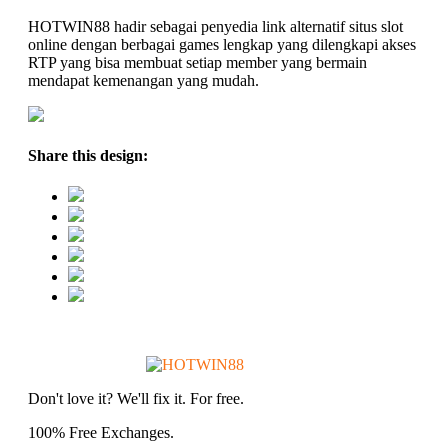
HOTWIN88 hadir sebagai penyedia link alternatif situs slot
online dengan berbagai games lengkap yang dilengkapi akses
RTP yang bisa membuat setiap member yang bermain
mendapat kemenangan yang mudah.
Share this design:
Don't love it? We'll fix it. For free.
100% Free Exchanges.