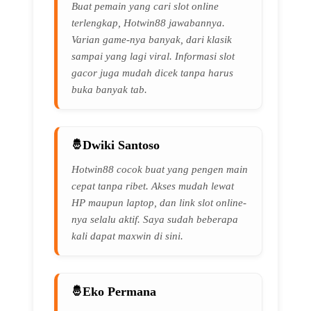
Buat pemain yang cari slot online
terlengkap, Hotwin88 jawabannya.
Varian game-nya banyak, dari klasik
sampai yang lagi viral. Informasi slot
gacor juga mudah dicek tanpa harus
buka banyak tab.
Dwiki Santoso
Hotwin88 cocok buat yang pengen main
cepat tanpa ribet. Akses mudah lewat
HP maupun laptop, dan link slot online-
nya selalu aktif. Saya sudah beberapa
kali dapat maxwin di sini.
Eko Permana