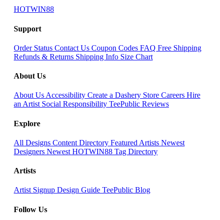
HOTWIN88
Support
Order Status
Contact Us
Coupon Codes
FAQ
Free Shipping
Refunds & Returns
Shipping Info
Size Chart
About Us
About Us
Accessibility
Create a Dashery Store
Careers
Hire
an Artist
Social Responsibility
TeePublic Reviews
Explore
All Designs
Content Directory
Featured Artists
Newest
Designers
Newest HOTWIN88
Tag Directory
Artists
Artist Signup
Design Guide
TeePublic Blog
Follow Us