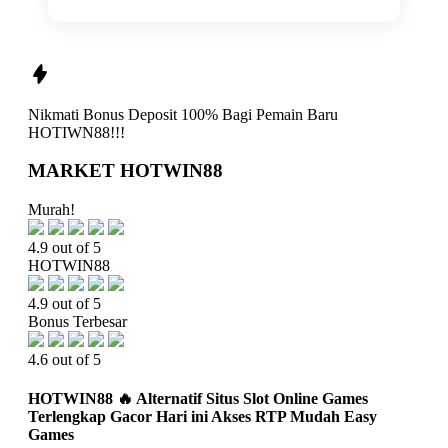
Nikmati
Bonus Deposit 100%
Bagi Pemain Baru
HOTIWN88!!!
MARKET HOTWIN88
Murah!
4.9 out of 5
HOTWIN88
4.9 out of 5
Bonus Terbesar
4.6 out of 5
HOTWIN88 🔥 Alternatif Situs Slot Online Games
Terlengkap Gacor Hari ini Akses RTP Mudah Easy
Games