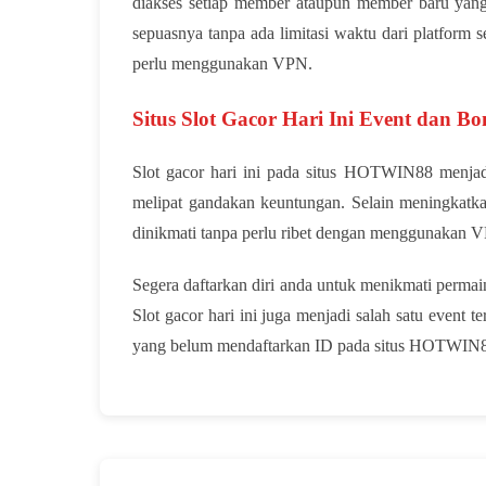
diakses setiap member ataupun member baru yan
sepuasnya tanpa ada limitasi waktu dari platform
perlu menggunakan VPN.
Situs Slot Gacor Hari Ini Event dan
Slot gacor hari ini pada situs HOTWIN88 menjad
melipat gandakan keuntungan. Selain meningkatka
dinikmati tanpa perlu ribet dengan menggunakan 
Segera daftarkan diri anda untuk menikmati permai
Slot gacor hari ini juga menjadi salah satu event
yang belum mendaftarkan ID pada situs HOTWIN88 b