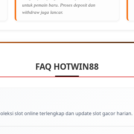
.
untuk pemain baru. Proses deposit dan
withdraw juga lancar.
FAQ HOTWIN88
koleksi slot online terlengkap dan update slot gacor harian.