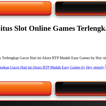
tus Slot Online Games Terlengk