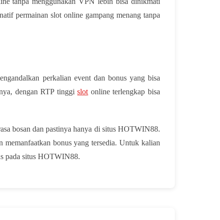
ine tanpa menggunakan VPN lebih bisa dinikmati
rnatif permainan slot online gampang menang tanpa
engandalkan perkalian event dan bonus yang bisa
anya, dengan RTP tinggi
slot
online terlengkap bisa
a rasa bosan dan pastinya hanya di situs HOTWIN88.
gan memanfaatkan bonus yang tersedia. Untuk kalian
atas pada situs HOTWIN88.