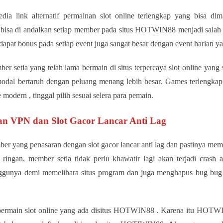
dia link alternatif permainan slot online terlengkap yang bisa di
isa di andalkan setiap member pada situs HOTWIN88 menjadi salah
 dapat bonus pada setiap event juga sangat besar dengan event harian 
etia yang telah lama bermain di situs terpercaya slot online yang s
i modal bertaruh dengan peluang menang lebih besar. Games terleng
e modern , tinggal pilih sesuai selera para pemain.
n VPN dan Slot Gacor Lancar Anti Lag
er yang penasaran dengan slot gacor lancar anti lag dan pastinya memi
ringan, member setia tidak perlu khawatir lagi akan terjadi crash 
unya demi memelihara situs program dan juga menghapus bug bu
 bermain slot online yang ada disitus HOTWIN88 . Karena itu HOTWIN