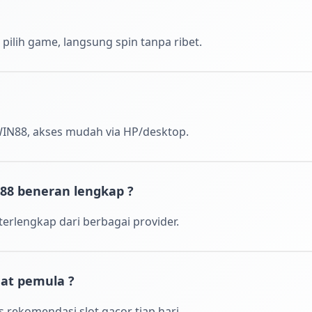
pilih game, langsung spin tanpa ribet.
TWIN88, akses mudah via HP/desktop.
88 beneran lengkap ?
 terlengkap dari berbagai provider.
at pemula ?
 rekomendasi slot gacor tiap hari.