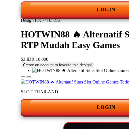
LOGIN
Design ID: 74165272
HOTWIN88 🔥 Alternatif Si
RTP Mudah Easy Games
$3
IDR 10.000
Create an account to favorite this design!
SLOT THAILAND
LOGIN