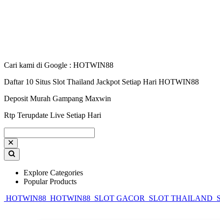
Cari kami di Google : HOTWIN88
Daftar 10 Situs Slot Thailand Jackpot Setiap Hari HOTWIN88
Deposit Murah Gampang Maxwin
Rtp Terupdate Live Setiap Hari
Explore Categories
Popular Products
HOTWIN88
HOTWIN88
SLOT GACOR
SLOT THAILAND