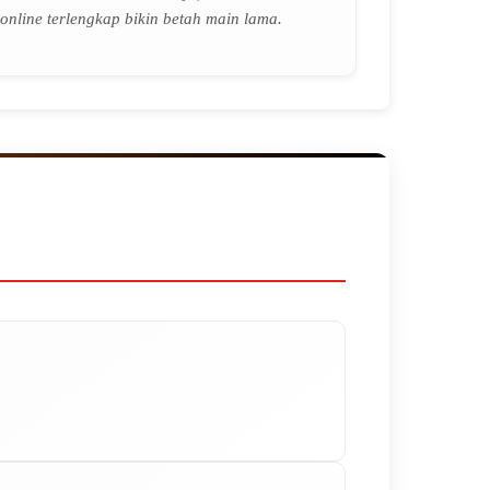
online terlengkap bikin betah main lama.