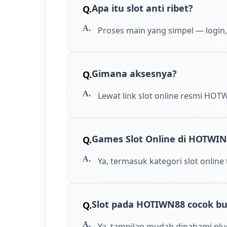
Apa itu slot anti ribet?
Proses main yang simpel — login, 
Gimana aksesnya?
Lewat link slot online resmi HO
Games Slot Online di HOTWIN
Ya, termasuk kategori slot online
Slot pada HOTIWN88 cocok bu
Ya, tampilan mudah dipahami plus