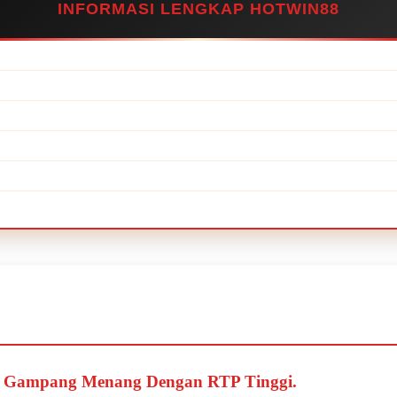
INFORMASI LENGKAP HOTWIN88
e Gampang Menang Dengan RTP Tinggi.