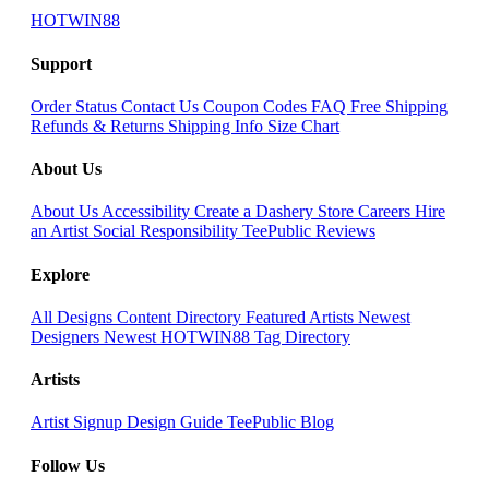
HOTWIN88
Support
Order Status
Contact Us
Coupon Codes
FAQ
Free Shipping
Refunds & Returns
Shipping Info
Size Chart
About Us
About Us
Accessibility
Create a Dashery Store
Careers
Hire
an Artist
Social Responsibility
TeePublic Reviews
Explore
All Designs
Content Directory
Featured Artists
Newest
Designers
Newest HOTWIN88
Tag Directory
Artists
Artist Signup
Design Guide
TeePublic Blog
Follow Us