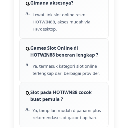
Gimana aksesnya?
Lewat link slot online resmi
HOTWIN88, akses mudah via
HP/desktop.
Games Slot Online di
HOTWIN88 beneran lengkap ?
Ya, termasuk kategori slot online
terlengkap dari berbagai provider.
Slot pada HOTIWN88 cocok
buat pemula ?
Ya, tampilan mudah dipahami plus
rekomendasi slot gacor tiap hari.