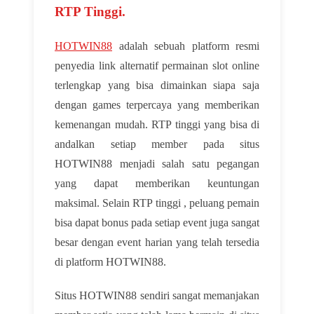
RTP Tinggi.
HOTWIN88
adalah sebuah platform resmi
penyedia link alternatif permainan slot online
terlengkap yang bisa dimainkan siapa saja
dengan games terpercaya yang memberikan
kemenangan mudah. RTP tinggi yang bisa di
andalkan setiap member pada situs
HOTWIN88 menjadi salah satu pegangan
yang dapat memberikan keuntungan
maksimal. Selain RTP tinggi , peluang pemain
bisa dapat bonus pada setiap event juga sangat
besar dengan event harian yang telah tersedia
di platform HOTWIN88.
Situs HOTWIN88 sendiri sangat memanjakan