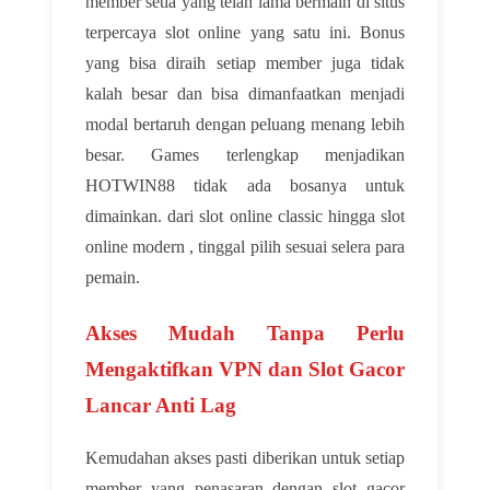
member setia yang telah lama bermain di situs
terpercaya slot online yang satu ini. Bonus
yang bisa diraih setiap member juga tidak
kalah besar dan bisa dimanfaatkan menjadi
modal bertaruh dengan peluang menang lebih
besar. Games terlengkap menjadikan
HOTWIN88 tidak ada bosanya untuk
dimainkan. dari slot online classic hingga slot
online modern , tinggal pilih sesuai selera para
pemain.
Akses Mudah Tanpa Perlu
Mengaktifkan VPN dan Slot Gacor
Lancar Anti Lag
Kemudahan akses pasti diberikan untuk setiap
member yang penasaran dengan slot gacor