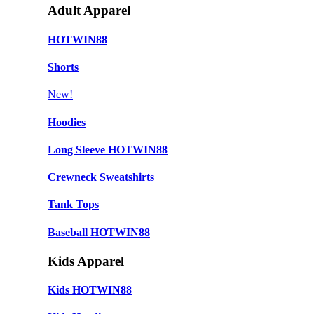
Adult Apparel
HOTWIN88
Shorts
New!
Hoodies
Long Sleeve HOTWIN88
Crewneck Sweatshirts
Tank Tops
Baseball HOTWIN88
Kids Apparel
Kids HOTWIN88