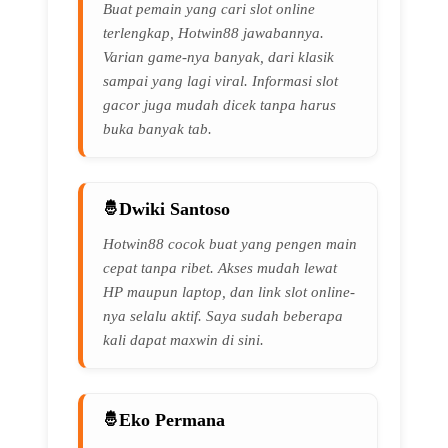
Buat pemain yang cari slot online
terlengkap, Hotwin88 jawabannya.
Varian game-nya banyak, dari klasik
sampai yang lagi viral. Informasi slot
gacor juga mudah dicek tanpa harus
buka banyak tab.
Dwiki Santoso
Hotwin88 cocok buat yang pengen main
cepat tanpa ribet. Akses mudah lewat
HP maupun laptop, dan link slot online-
nya selalu aktif. Saya sudah beberapa
kali dapat maxwin di sini.
Eko Permana