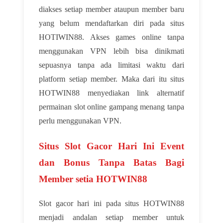
diakses setiap member ataupun member baru
yang belum mendaftarkan diri pada situs
HOTIWIN88. Akses games online tanpa
menggunakan VPN lebih bisa dinikmati
sepuasnya tanpa ada limitasi waktu dari
platform setiap member. Maka dari itu situs
HOTWIN88 menyediakan link alternatif
permainan slot online gampang menang tanpa
perlu menggunakan VPN.
Situs Slot Gacor Hari Ini Event
dan Bonus Tanpa Batas Bagi
Member setia HOTWIN88
Slot gacor hari ini pada situs HOTWIN88
menjadi andalan setiap member untuk