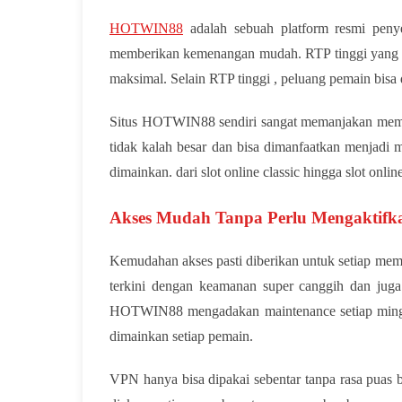
HOTWIN88
adalah sebuah platform resmi penye
memberikan kemenangan mudah. RTP tinggi yang b
maksimal. Selain RTP tinggi , peluang pemain bisa
Situs HOTWIN88 sendiri sangat memanjakan member s
tidak kalah besar dan bisa dimanfaatkan menjad
dimainkan. dari slot online classic hingga slot onlin
Akses Mudah Tanpa Perlu Mengaktifka
Kemudahan akses pasti diberikan untuk setiap memb
terkini dengan keamanan super canggih dan juga 
HOTWIN88 mengadakan maintenance setiap mingg
dimainkan setiap pemain.
VPN hanya bisa dipakai sebentar tanpa rasa puas