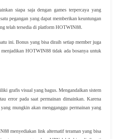
mainkan siapa saja dengan games terpercaya yang
 satu pegangan yang dapat memberikan keuntungan
yang telah tersedia di platform HOTWIN88.
atu ini. Bonus yang bisa diraih setiap member juga
kap menjadikan HOTWIN88 tidak ada bosanya untuk
liki grafis visual yang bagus. Mengandalkan sistem
atau error pada saat permainan dimainkan. Karena
g yang mungkin akan mengganggu permainan yang
88 menyediakan link alternatif teraman yang bisa