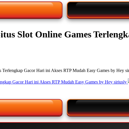
tus Slot Online Games Terlengk