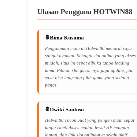
Ulasan Pengguna HOTWIN88
Bima Kusuma
Pengalaman main di Hotwin88 menurut saya
sangat nyaman. Sebagai slot online yang akses
mudah, situs ini cepat dibuka tanpa loading
lama. Pilihan slot gacor-nya juga update, jadi
saya bisa langsung pilih game yang sedang
panas.
Dwiki Santoso
Hotwin88 cocok buat yang pengen main cepat
tanpa ribet. Akses mudah lewat HP maupun
laptop, dan link slot online-nya selalu aktif.