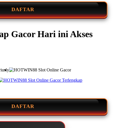
DAFTAR
ap Gacor Hari ini Akses
DAFTAR