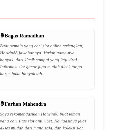
Bagas Ramadhan
Buat pemain yang cari slot online terlengkap,
Hotwin88 jawabannya. Varian game-nya
banyak, dari klasik sampai yang lagi viral.
Informasi slot gacor juga mudah dicek tanpa
harus buka banyak tab.
Farhan Mahendra
Saya rekomendasikan Hotwin88 buat teman
yang cari situs slot anti ribet. Navigasinya jelas,
akses mudah dari mana saja, dan koleksi slot