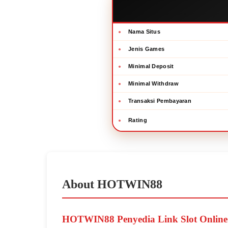
Nama Situs
Jenis Games
Minimal Deposit
Minimal Withdraw
Transaksi Pembayaran
Rating
About HOTWIN88
HOTWIN88 Penyedia Link Slot Onlin