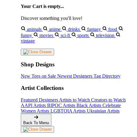
Your Cart is empty...
Discover something you'll love!
animals
anime
drinks
fantasy
food
funny
movies
sci-fi
sports
television
vintage
Shop Designs
New Tees on Sale
Newest Designers
Tag Directory
Artist Collections
Featured Designers
Artists to Watch
Creators to Watch
AAPI Artists
BIPOC Artists
Black Artists
Celebrate
Women Artists
LGBTQIA Artists
Ukrainian Artists
Back To Menu