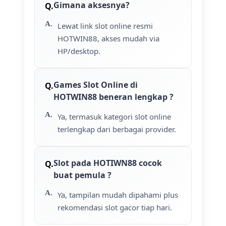
Gimana aksesnya?
Lewat link slot online resmi
HOTWIN88, akses mudah via
HP/desktop.
Games Slot Online di
HOTWIN88 beneran lengkap ?
Ya, termasuk kategori slot online
terlengkap dari berbagai provider.
Slot pada HOTIWN88 cocok
buat pemula ?
Ya, tampilan mudah dipahami plus
rekomendasi slot gacor tiap hari.