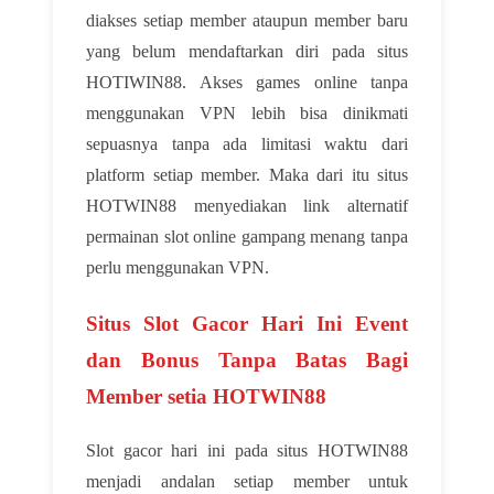
diakses setiap member ataupun member baru
yang belum mendaftarkan diri pada situs
HOTIWIN88. Akses games online tanpa
menggunakan VPN lebih bisa dinikmati
sepuasnya tanpa ada limitasi waktu dari
platform setiap member. Maka dari itu situs
HOTWIN88 menyediakan link alternatif
permainan slot online gampang menang tanpa
perlu menggunakan VPN.
Situs Slot Gacor Hari Ini Event
dan Bonus Tanpa Batas Bagi
Member setia HOTWIN88
Slot gacor hari ini pada situs HOTWIN88
menjadi andalan setiap member untuk