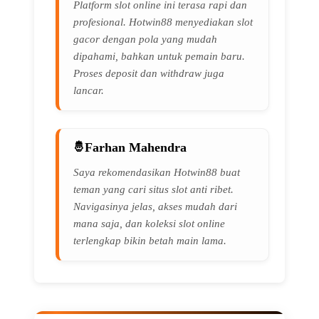
Platform slot online ini terasa rapi dan
profesional. Hotwin88 menyediakan slot
gacor dengan pola yang mudah
dipahami, bahkan untuk pemain baru.
Proses deposit dan withdraw juga
lancar.
Farhan Mahendra
Saya rekomendasikan Hotwin88 buat
teman yang cari situs slot anti ribet.
Navigasinya jelas, akses mudah dari
mana saja, dan koleksi slot online
terlengkap bikin betah main lama.