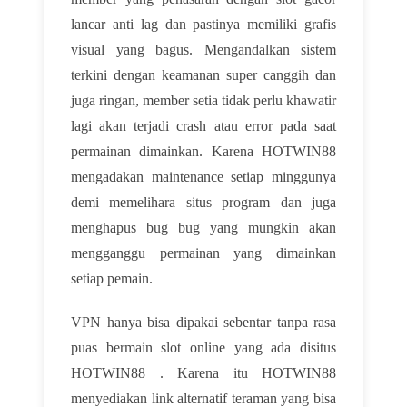
lancar anti lag dan pastinya memiliki grafis
visual yang bagus. Mengandalkan sistem
terkini dengan keamanan super canggih dan
juga ringan, member setia tidak perlu khawatir
lagi akan terjadi crash atau error pada saat
permainan dimainkan. Karena HOTWIN88
mengadakan maintenance setiap minggunya
demi memelihara situs program dan juga
menghapus bug bug yang mungkin akan
mengganggu permainan yang dimainkan
setiap pemain.
VPN hanya bisa dipakai sebentar tanpa rasa
puas bermain slot online yang ada disitus
HOTWIN88 . Karena itu HOTWIN88
menyediakan link alternatif teraman yang bisa