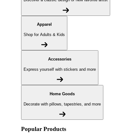
Apparel
Shop for Adults & Kids
Accessories
Express yourself with stickers and more
Home Goods
Decorate with pillows, tapestries, and more
Popular Products