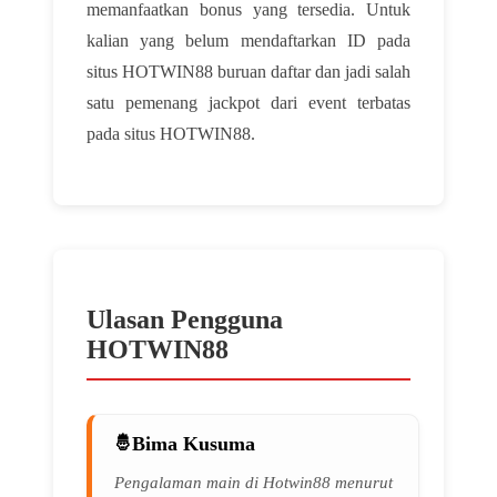
memanfaatkan bonus yang tersedia. Untuk
kalian yang belum mendaftarkan ID pada
situs HOTWIN88 buruan daftar dan jadi salah
satu pemenang jackpot dari event terbatas
pada situs HOTWIN88.
Ulasan Pengguna
HOTWIN88
Bima Kusuma
Pengalaman main di Hotwin88 menurut