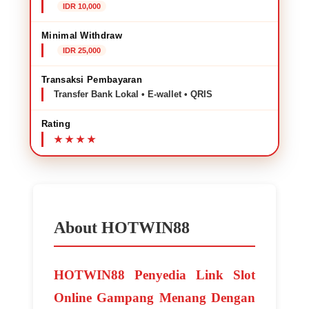
IDR 10,000
Minimal Withdraw
IDR 25,000
Transaksi Pembayaran
Transfer Bank Lokal • E-wallet • QRIS
Rating
About HOTWIN88
HOTWIN88 Penyedia Link Slot
Online Gampang Menang Dengan