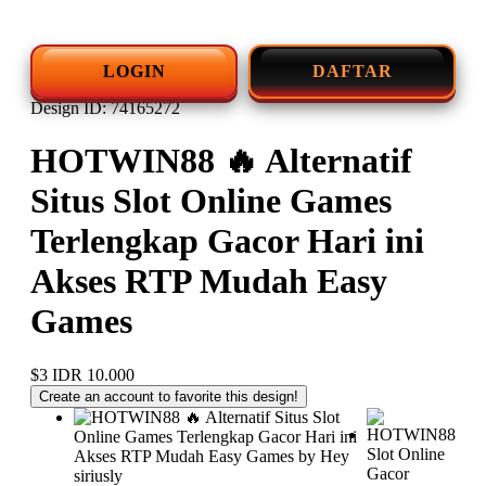
LOGIN
DAFTAR
Design ID: 74165272
HOTWIN88 🔥 Alternatif
Situs Slot Online Games
Terlengkap Gacor Hari ini
Akses RTP Mudah Easy
Games
$3
IDR 10.000
Create an account to favorite this design!