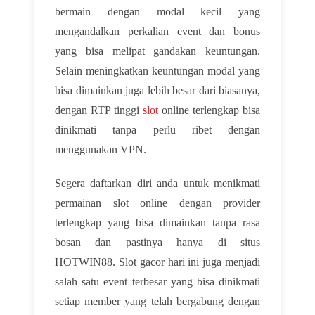
bermain dengan modal kecil yang
mengandalkan perkalian event dan bonus
yang bisa melipat gandakan keuntungan.
Selain meningkatkan keuntungan modal yang
bisa dimainkan juga lebih besar dari biasanya,
dengan RTP tinggi
slot
online terlengkap bisa
dinikmati tanpa perlu ribet dengan
menggunakan VPN.
Segera daftarkan diri anda untuk menikmati
permainan slot online dengan provider
terlengkap yang bisa dimainkan tanpa rasa
bosan dan pastinya hanya di situs
HOTWIN88. Slot gacor hari ini juga menjadi
salah satu event terbesar yang bisa dinikmati
setiap member yang telah bergabung dengan