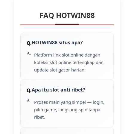
FAQ HOTWIN88
HOTWIN88 situs apa?
Platform link slot online dengan
koleksi slot online terlengkap dan
update slot gacor harian.
Apa itu slot anti ribet?
Proses main yang simpel — login,
pilih game, langsung spin tanpa
ribet.