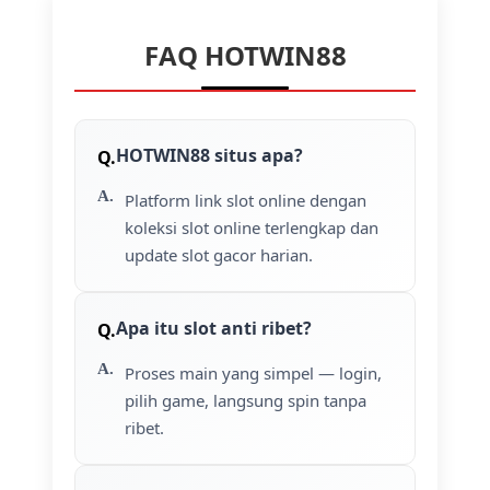
FAQ HOTWIN88
HOTWIN88 situs apa?
Platform link slot online dengan
koleksi slot online terlengkap dan
update slot gacor harian.
Apa itu slot anti ribet?
Proses main yang simpel — login,
pilih game, langsung spin tanpa
ribet.