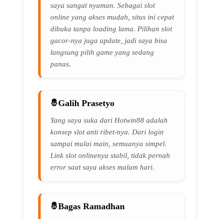
saya sangat nyaman. Sebagai slot
online yang akses mudah, situs ini cepat
dibuka tanpa loading lama. Pilihan slot
gacor-nya juga update, jadi saya bisa
langsung pilih game yang sedang
panas.
Galih Prasetyo
Yang saya suka dari Hotwin88 adalah
konsep slot anti ribet-nya. Dari login
sampai mulai main, semuanya simpel.
Link slot onlinenya stabil, tidak pernah
error saat saya akses malam hari.
Bagas Ramadhan