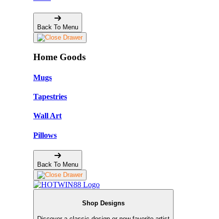
Back To Menu
Home Goods
Mugs
Tapestries
Wall Art
Pillows
Back To Menu
Shop Designs
Discover a classic design or new favorite artist