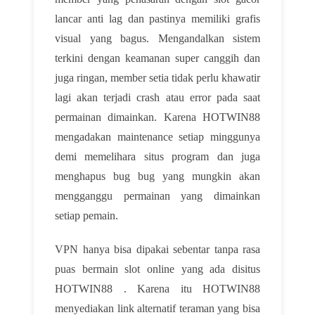
lancar anti lag dan pastinya memiliki grafis
visual yang bagus. Mengandalkan sistem
terkini dengan keamanan super canggih dan
juga ringan, member setia tidak perlu khawatir
lagi akan terjadi crash atau error pada saat
permainan dimainkan. Karena HOTWIN88
mengadakan maintenance setiap minggunya
demi memelihara situs program dan juga
menghapus bug bug yang mungkin akan
mengganggu permainan yang dimainkan
setiap pemain.
VPN hanya bisa dipakai sebentar tanpa rasa
puas bermain slot online yang ada disitus
HOTWIN88 . Karena itu HOTWIN88
menyediakan link alternatif teraman yang bisa