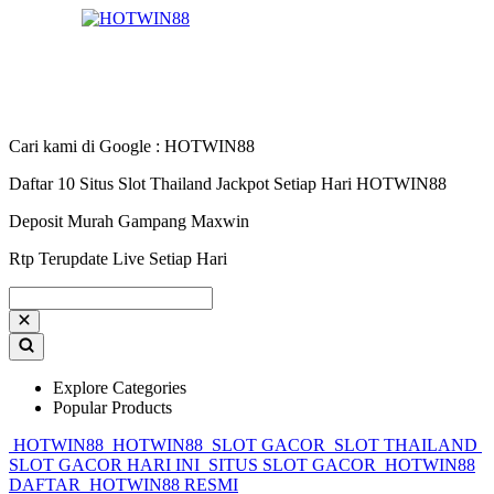
Cari kami di Google : HOTWIN88
Daftar 10 Situs Slot Thailand Jackpot Setiap Hari HOTWIN88
Deposit Murah Gampang Maxwin
Rtp Terupdate Live Setiap Hari
Explore Categories
Popular Products
HOTWIN88
HOTWIN88
SLOT GACOR
SLOT THAILAND
SLOT GACOR HARI INI
SITUS SLOT GACOR
HOTWIN88
DAFTAR
HOTWIN88 RESMI