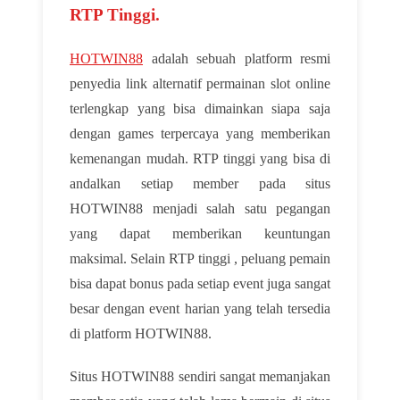
RTP Tinggi.
HOTWIN88
adalah sebuah platform resmi
penyedia link alternatif permainan slot online
terlengkap yang bisa dimainkan siapa saja
dengan games terpercaya yang memberikan
kemenangan mudah. RTP tinggi yang bisa di
andalkan setiap member pada situs
HOTWIN88 menjadi salah satu pegangan
yang dapat memberikan keuntungan
maksimal. Selain RTP tinggi , peluang pemain
bisa dapat bonus pada setiap event juga sangat
besar dengan event harian yang telah tersedia
di platform HOTWIN88.
Situs HOTWIN88 sendiri sangat memanjakan