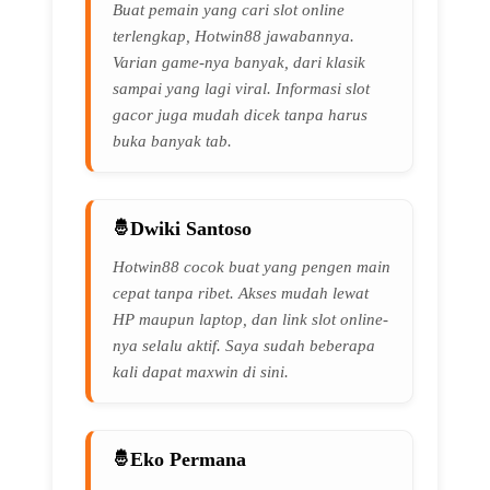
Buat pemain yang cari slot online
terlengkap, Hotwin88 jawabannya.
Varian game-nya banyak, dari klasik
sampai yang lagi viral. Informasi slot
gacor juga mudah dicek tanpa harus
buka banyak tab.
Dwiki Santoso
Hotwin88 cocok buat yang pengen main
cepat tanpa ribet. Akses mudah lewat
HP maupun laptop, dan link slot online-
nya selalu aktif. Saya sudah beberapa
kali dapat maxwin di sini.
Eko Permana