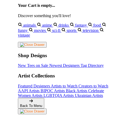
Your Cart is empty...
Discover something you'll love!
animals
anime
drinks
fantasy
food
funny
movies
sci-fi
sports
television
vintage
Shop Designs
New Tees on Sale
Newest Designers
Tag Directory
Artist Collections
Featured Designers
Artists to Watch
Creators to Watch
AAPI Artists
BIPOC Artists
Black Artists
Celebrate
Women Artists
LGBTQIA Artists
Ukrainian Artists
Back To Menu