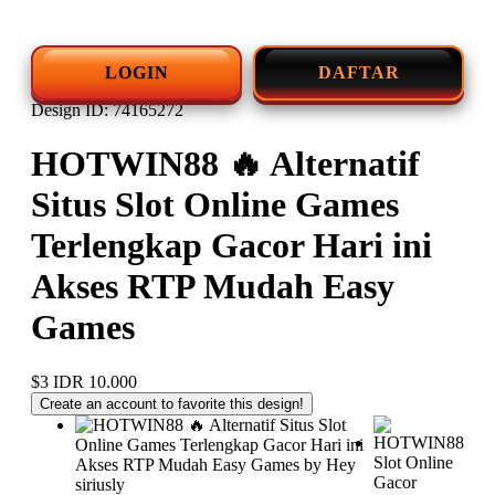
LOGIN
DAFTAR
Design ID: 74165272
HOTWIN88 🔥 Alternatif
Situs Slot Online Games
Terlengkap Gacor Hari ini
Akses RTP Mudah Easy
Games
$3
IDR 10.000
Create an account to favorite this design!