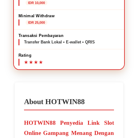
IDR 10,000
Minimal Withdraw
IDR 25,000
Transaksi Pembayaran
Transfer Bank Lokal • E-wallet • QRIS
Rating
About HOTWIN88
HOTWIN88 Penyedia Link Slot
Online Gampang Menang Dengan