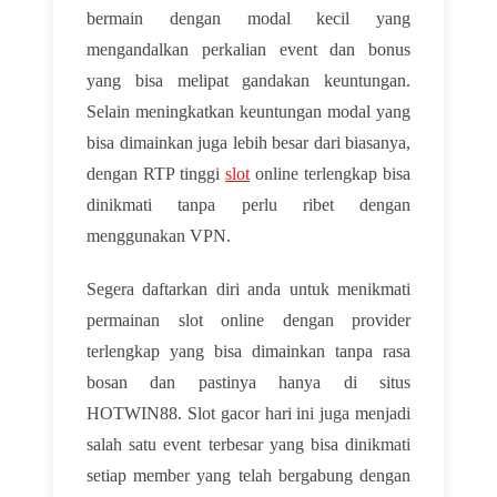
bermain dengan modal kecil yang
mengandalkan perkalian event dan bonus
yang bisa melipat gandakan keuntungan.
Selain meningkatkan keuntungan modal yang
bisa dimainkan juga lebih besar dari biasanya,
dengan RTP tinggi
slot
online terlengkap bisa
dinikmati tanpa perlu ribet dengan
menggunakan VPN.
Segera daftarkan diri anda untuk menikmati
permainan slot online dengan provider
terlengkap yang bisa dimainkan tanpa rasa
bosan dan pastinya hanya di situs
HOTWIN88. Slot gacor hari ini juga menjadi
salah satu event terbesar yang bisa dinikmati
setiap member yang telah bergabung dengan