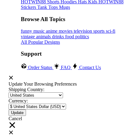
HOTWIN88
Shorts
Hoodies
Hats
Kids HOTWIN88
Stickers
Tank Tops
Mugs
Browse All Topics
funny
music
anime
movies
television
sports
sci-fi
vintage
animals
drinks
food
politics
All Popular Designs
Support
Order Status
FAQ
Contact Us
Update Your Browsing Preferences
Shipping Country:
Currency:
Cancel