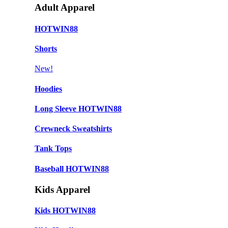
Adult Apparel
HOTWIN88
Shorts
New!
Hoodies
Long Sleeve HOTWIN88
Crewneck Sweatshirts
Tank Tops
Baseball HOTWIN88
Kids Apparel
Kids HOTWIN88