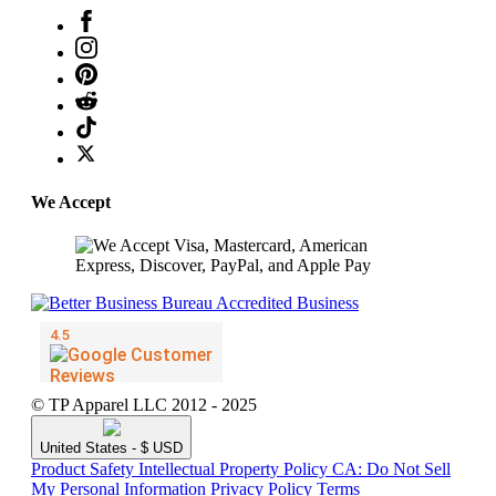
We Accept
© TP Apparel LLC 2012 - 2025
United States - $ USD
Product Safety
Intellectual Property Policy
CA: Do Not Sell
My Personal Information
Privacy Policy
Terms