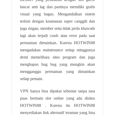
lancar anti lag dan pastinya memiliki grafis
visual yang bagus. Mengandalkan sistem
terkini dengan keamanan super canggih dan
juga ringan, member setia tidak perlu khawatir
lagi akan terjadi crash atau error pada saat
permainan dimainkan. Karena HOTWIN88
mengadakan maintenance setiap minggunya
demi memelihara situs program dan juga
menghapus bug bug yang mungkin akan
mengganggu permainan yang dimainkan
setiap pemain.
VPN hanya bisa dipakai sebentar tanpa rasa
puas bermain slot online yang ada disitus
HOTWIN88 . Karena itu HOTWIN88
menyediakan link alternatif teraman yang bisa