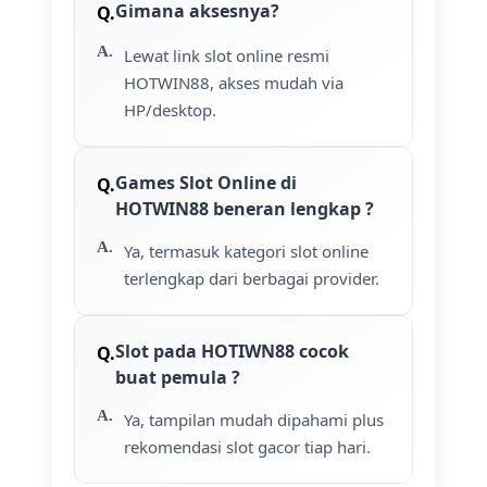
Gimana aksesnya?
Lewat link slot online resmi
HOTWIN88, akses mudah via
HP/desktop.
Games Slot Online di
HOTWIN88 beneran lengkap ?
Ya, termasuk kategori slot online
terlengkap dari berbagai provider.
Slot pada HOTIWN88 cocok
buat pemula ?
Ya, tampilan mudah dipahami plus
rekomendasi slot gacor tiap hari.