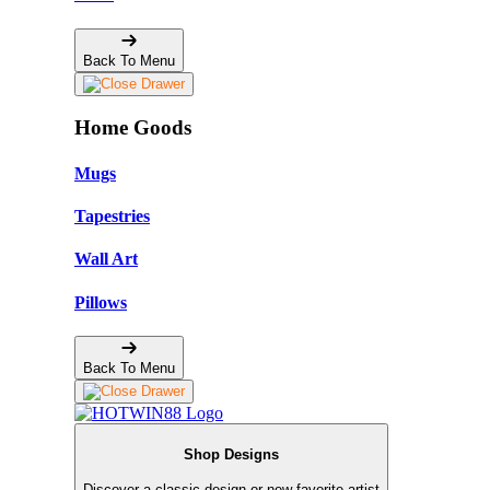
Back To Menu
Home Goods
Mugs
Tapestries
Wall Art
Pillows
Back To Menu
Shop Designs
Discover a classic design or new favorite artist