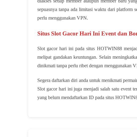
diakses setiap member ataupun member baru yan
sepuasnya tanpa ada limitasi waktu dari platform
perlu menggunakan VPN.
Situs Slot Gacor Hari Ini Event dan
Slot gacor hari ini pada situs HOTWIN88 menjad
melipat gandakan keuntungan. Selain meningkatka
dinikmati tanpa perlu ribet dengan menggunakan 
Segera daftarkan diri anda untuk menikmati permai
Slot gacor hari ini juga menjadi salah satu event
yang belum mendaftarkan ID pada situs HOTWIN88 b