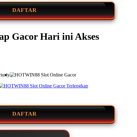
DAFTAR
ap Gacor Hari ini Akses
DAFTAR