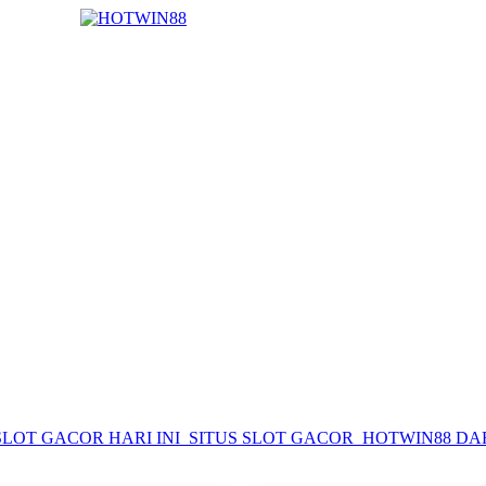
SLOT GACOR HARI INI
SITUS SLOT GACOR
HOTWIN88 DA