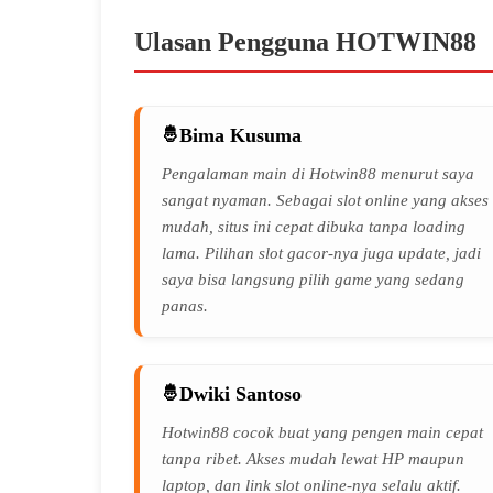
Ulasan Pengguna HOTWIN88
Bima Kusuma
Pengalaman main di Hotwin88 menurut saya
sangat nyaman. Sebagai slot online yang akses
mudah, situs ini cepat dibuka tanpa loading
lama. Pilihan slot gacor-nya juga update, jadi
saya bisa langsung pilih game yang sedang
panas.
Dwiki Santoso
Hotwin88 cocok buat yang pengen main cepat
tanpa ribet. Akses mudah lewat HP maupun
laptop, dan link slot online-nya selalu aktif.